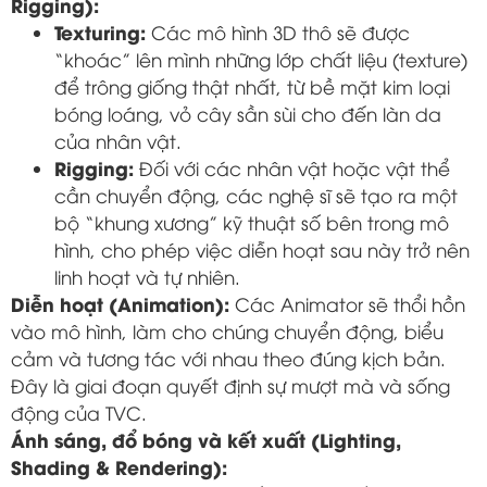
Rigging):
Texturing:
Các mô hình 3D thô sẽ được
“khoác” lên mình những lớp chất liệu (texture)
để trông giống thật nhất, từ bề mặt kim loại
bóng loáng, vỏ cây sần sùi cho đến làn da
của nhân vật.
Rigging:
Đối với các nhân vật hoặc vật thể
cần chuyển động, các nghệ sĩ sẽ tạo ra một
bộ “khung xương” kỹ thuật số bên trong mô
hình, cho phép việc diễn hoạt sau này trở nên
linh hoạt và tự nhiên.
Diễn hoạt (Animation):
Các Animator sẽ thổi hồn
vào mô hình, làm cho chúng chuyển động, biểu
cảm và tương tác với nhau theo đúng kịch bản.
Đây là giai đoạn quyết định sự mượt mà và sống
động của TVC.
Ánh sáng, đổ bóng và kết xuất (Lighting,
Shading & Rendering):