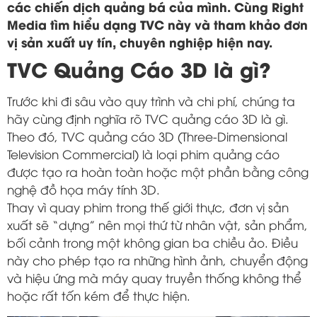
các chiến dịch quảng bá của mình. Cùng Right
Media tìm hiểu dạng TVC này và tham khảo đơn
vị sản xuất uy tín, chuyên nghiệp hiện nay.
TVC Quảng Cáo 3D là gì?
Trước khi đi sâu vào quy trình và chi phí, chúng ta
hãy cùng định nghĩa rõ TVC quảng cáo 3D là gì.
Theo đó, TVC quảng cáo 3D (Three-Dimensional
Television Commercial) là loại phim quảng cáo
được tạo ra hoàn toàn hoặc một phần bằng công
nghệ đồ họa máy tính 3D.
Thay vì quay phim trong thế giới thực, đơn vị sản
xuất sẽ “dựng” nên mọi thứ từ nhân vật, sản phẩm,
bối cảnh trong một không gian ba chiều ảo. Điều
này cho phép tạo ra những hình ảnh, chuyển động
và hiệu ứng mà máy quay truyền thống không thể
hoặc rất tốn kém để thực hiện.