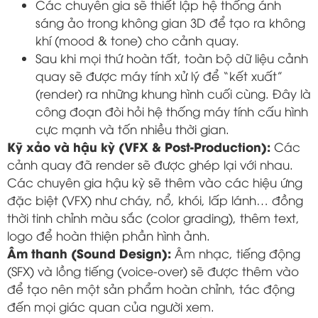
Các chuyên gia sẽ thiết lập hệ thống ánh
sáng ảo trong không gian 3D để tạo ra không
khí (mood & tone) cho cảnh quay.
Sau khi mọi thứ hoàn tất, toàn bộ dữ liệu cảnh
quay sẽ được máy tính xử lý để “kết xuất”
(render) ra những khung hình cuối cùng. Đây là
công đoạn đòi hỏi hệ thống máy tính cấu hình
cực mạnh và tốn nhiều thời gian.
Kỹ xảo và hậu kỳ (VFX & Post-Production):
Các
cảnh quay đã render sẽ được ghép lại với nhau.
Các chuyên gia hậu kỳ sẽ thêm vào các hiệu ứng
đặc biệt (VFX) như cháy, nổ, khói, lấp lánh… đồng
thời tinh chỉnh màu sắc (color grading), thêm text,
logo để hoàn thiện phần hình ảnh.
Âm thanh (Sound Design):
Âm nhạc, tiếng động
(SFX) và lồng tiếng (voice-over) sẽ được thêm vào
để tạo nên một sản phẩm hoàn chỉnh, tác động
đến mọi giác quan của người xem.