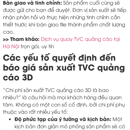
Bàn giao và tinh chỉnh:
Sản phẩm cuối cùng sẽ
được gửi cho bạn để duyệt. Đơn vị sản xuất sẽ tiếp
nhận phản hồi và thực hiện những tinh chỉnh cần
thiết trước khi bàn giao file thành phẩm chất lượng
cao.
>> Tham khảo:
Dịch vụ quay TVC quảng cáo tại
Hà Nội
trọn gói, uy tín
Các yếu tố quyết định đến
báo giá sản xuất TVC quảng
cáo 3D
“Chi phí sản xuất TVC quảng cáo 3D là bao
nhiêu?” là câu hỏi mà mọi khách hàng đều quan
tâm. Không có một con số cố định, bởi chi phí phụ
thuộc vào rất nhiều yếu tố:
Độ phức tạp của ý tưởng và kịch bản:
Một
kịch bản đơn giản mô phỏng sản phẩm sẽ có