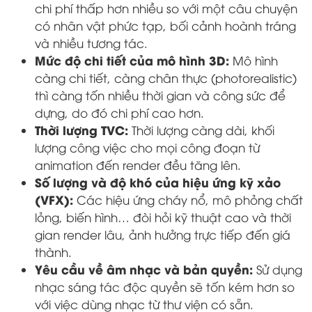
chi phí thấp hơn nhiều so với một câu chuyện
có nhân vật phức tạp, bối cảnh hoành tráng
và nhiều tương tác.
Mức độ chi tiết của mô hình 3D:
Mô hình
càng chi tiết, càng chân thực (photorealistic)
thì càng tốn nhiều thời gian và công sức để
dựng, do đó chi phí cao hơn.
Thời lượng TVC:
Thời lượng càng dài, khối
lượng công việc cho mọi công đoạn từ
animation đến render đều tăng lên.
Số lượng và độ khó của hiệu ứng kỹ xảo
(VFX):
Các hiệu ứng cháy nổ, mô phỏng chất
lỏng, biến hình… đòi hỏi kỹ thuật cao và thời
gian render lâu, ảnh hưởng trực tiếp đến giá
thành.
Yêu cầu về âm nhạc và bản quyền:
Sử dụng
nhạc sáng tác độc quyền sẽ tốn kém hơn so
với việc dùng nhạc từ thư viện có sẵn.