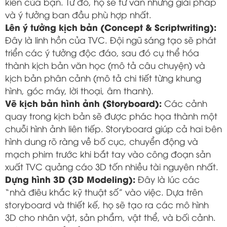
kiến của bạn. Từ đó, họ sẽ tư vấn những giải pháp
và ý tưởng ban đầu phù hợp nhất.
Lên ý tưởng kịch bản (Concept & Scriptwriting):
Đây là linh hồn của TVC. Đội ngũ sáng tạo sẽ phát
triển các ý tưởng độc đáo, sau đó cụ thể hóa
thành kịch bản văn học (mô tả câu chuyện) và
kịch bản phân cảnh (mô tả chi tiết từng khung
hình, góc máy, lời thoại, âm thanh).
Vẽ kịch bản hình ảnh (Storyboard):
Các cảnh
quay trong kịch bản sẽ được phác họa thành một
chuỗi hình ảnh liên tiếp. Storyboard giúp cả hai bên
hình dung rõ ràng về bố cục, chuyển động và
mạch phim trước khi bắt tay vào công đoạn sản
xuất TVC quảng cáo 3D tốn nhiều tài nguyên nhất.
Dựng hình 3D (3D Modeling):
Đây là lúc các
“nhà điêu khắc kỹ thuật số” vào việc. Dựa trên
storyboard và thiết kế, họ sẽ tạo ra các mô hình
3D cho nhân vật, sản phẩm, vật thể, và bối cảnh.