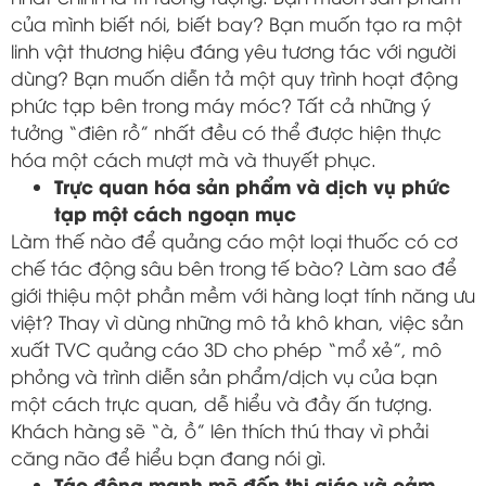
của mình biết nói, biết bay? Bạn muốn tạo ra một
linh vật thương hiệu đáng yêu tương tác với người
dùng? Bạn muốn diễn tả một quy trình hoạt động
phức tạp bên trong máy móc? Tất cả những ý
tưởng “điên rồ” nhất đều có thể được hiện thực
hóa một cách mượt mà và thuyết phục.
Trực quan hóa sản phẩm và dịch vụ phức
tạp một cách ngoạn mục
Làm thế nào để quảng cáo một loại thuốc có cơ
chế tác động sâu bên trong tế bào? Làm sao để
giới thiệu một phần mềm với hàng loạt tính năng ưu
việt? Thay vì dùng những mô tả khô khan, việc sản
xuất TVC quảng cáo 3D cho phép “mổ xẻ”, mô
phỏng và trình diễn sản phẩm/dịch vụ của bạn
một cách trực quan, dễ hiểu và đầy ấn tượng.
Khách hàng sẽ “à, ồ” lên thích thú thay vì phải
căng não để hiểu bạn đang nói gì.
Tác động mạnh mẽ đến thị giác và cảm