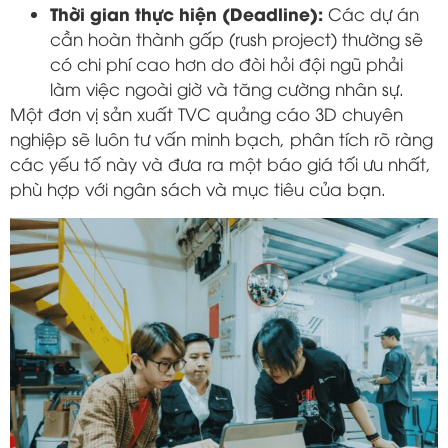
Thời gian thực hiện (Deadline):
Các dự án
cần hoàn thành gấp (rush project) thường sẽ
có chi phí cao hơn do đòi hỏi đội ngũ phải
làm việc ngoài giờ và tăng cường nhân sự.
Một đơn vị sản xuất TVC quảng cáo 3D chuyên
nghiệp sẽ luôn tư vấn minh bạch, phân tích rõ ràng
các yếu tố này và đưa ra một báo giá tối ưu nhất,
phù hợp với ngân sách và mục tiêu của bạn.