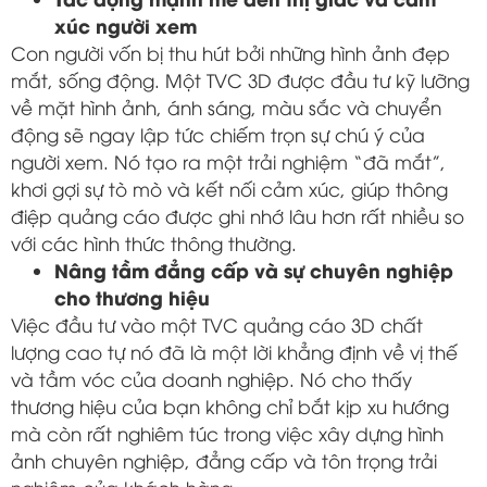
xúc người xem
Con người vốn bị thu hút bởi những hình ảnh đẹp
mắt, sống động. Một TVC 3D được đầu tư kỹ lưỡng
về mặt hình ảnh, ánh sáng, màu sắc và chuyển
động sẽ ngay lập tức chiếm trọn sự chú ý của
người xem. Nó tạo ra một trải nghiệm “đã mắt”,
khơi gợi sự tò mò và kết nối cảm xúc, giúp thông
điệp quảng cáo được ghi nhớ lâu hơn rất nhiều so
với các hình thức thông thường.
Nâng tầm đẳng cấp và sự chuyên nghiệp
cho thương hiệu
Việc đầu tư vào một TVC quảng cáo 3D chất
lượng cao tự nó đã là một lời khẳng định về vị thế
và tầm vóc của doanh nghiệp. Nó cho thấy
thương hiệu của bạn không chỉ bắt kịp xu hướng
mà còn rất nghiêm túc trong việc xây dựng hình
ảnh chuyên nghiệp, đẳng cấp và tôn trọng trải