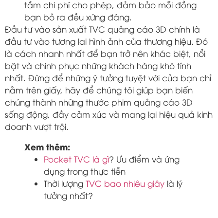
tầm chi phí cho phép, đảm bảo mỗi đồng
bạn bỏ ra đều xứng đáng.
Đầu tư vào sản xuất TVC quảng cáo 3D chính là
đầu tư vào tương lai hình ảnh của thương hiệu. Đó
là cách nhanh nhất để bạn trở nên khác biệt, nổi
bật và chinh phục những khách hàng khó tính
nhất. Đừng để những ý tưởng tuyệt vời của bạn chỉ
nằm trên giấy, hãy để chúng tôi giúp bạn biến
chúng thành những thước phim quảng cáo 3D
sống động, đầy cảm xúc và mang lại hiệu quả kinh
doanh vượt trội.
Xem thêm:
Pocket TVC là gì
? Ưu điểm và ứng
dụng trong thực tiễn
Thời lượng
TVC bao nhiêu giây
là lý
tưởng nhất?