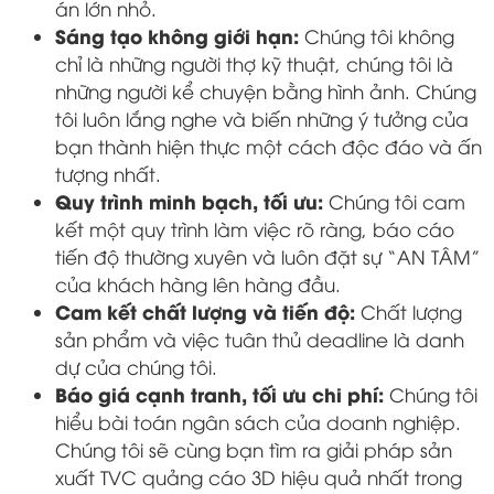
án lớn nhỏ.
Sáng tạo không giới hạn:
Chúng tôi không
chỉ là những người thợ kỹ thuật, chúng tôi là
những người kể chuyện bằng hình ảnh. Chúng
tôi luôn lắng nghe và biến những ý tưởng của
bạn thành hiện thực một cách độc đáo và ấn
tượng nhất.
Quy trình minh bạch, tối ưu:
Chúng tôi cam
kết một quy trình làm việc rõ ràng, báo cáo
tiến độ thường xuyên và luôn đặt sự “AN TÂM”
của khách hàng lên hàng đầu.
Cam kết chất lượng và tiến độ:
Chất lượng
sản phẩm và việc tuân thủ deadline là danh
dự của chúng tôi.
Báo giá cạnh tranh, tối ưu chi phí:
Chúng tôi
hiểu bài toán ngân sách của doanh nghiệp.
Chúng tôi sẽ cùng bạn tìm ra giải pháp sản
xuất TVC quảng cáo 3D hiệu quả nhất trong