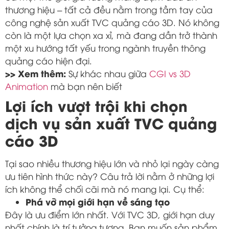
thương hiệu – tất cả đều nằm trong tầm tay của
công nghệ sản xuất TVC quảng cáo 3D. Nó không
còn là một lựa chọn xa xỉ, mà đang dần trở thành
một xu hướng tất yếu trong ngành truyền thông
quảng cáo hiện đại.
>> Xem thêm:
Sự khác nhau giữa
CGI vs 3D
Animation
mà bạn nên biết
Lợi ích vượt trội khi chọn
dịch vụ sản xuất TVC quảng
cáo 3D
Tại sao nhiều thương hiệu lớn và nhỏ lại ngày càng
ưu tiên hình thức này? Câu trả lời nằm ở những lợi
ích không thể chối cãi mà nó mang lại. Cụ thể:
Phá vỡ mọi giới hạn về sáng tạo
Đây là ưu điểm lớn nhất. Với TVC 3D, giới hạn duy
nhất chính là trí tưởng tượng. Bạn muốn sản phẩm