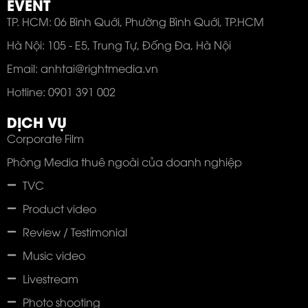
EVENT
TP. HCM: 06 Bình Quới, Phường Bình Quới, TP.HCM
Hà Nội: 105 - E5, Trung Tự, Đống Đa, Hà Nội
Email: anhtai@rightmedia.vn
Hotline: 0901 391 002
DỊCH VỤ
Corporate Film
Phòng Media thuê ngoài của doanh nghiệp
TVC
Product video
Review / Testimonial
Music video
Livestream
Photo shooting