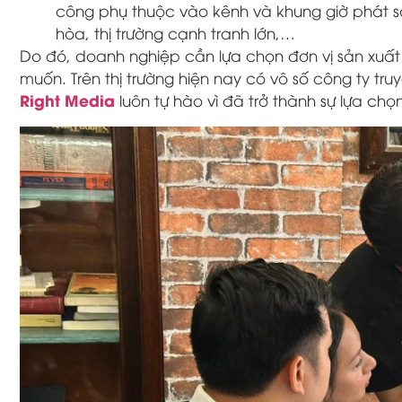
công phụ thuộc vào kênh và khung giờ phát 
hòa, thị trường cạnh tranh lớn,…
Do đó, doanh nghiệp cần lựa chọn đơn vị sản xuất 
muốn. Trên thị trường hiện nay có vô số công ty t
Right Media
luôn tự hào vì đã trở thành sự lựa ch