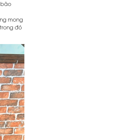
 bão
hông mong
 trong đó