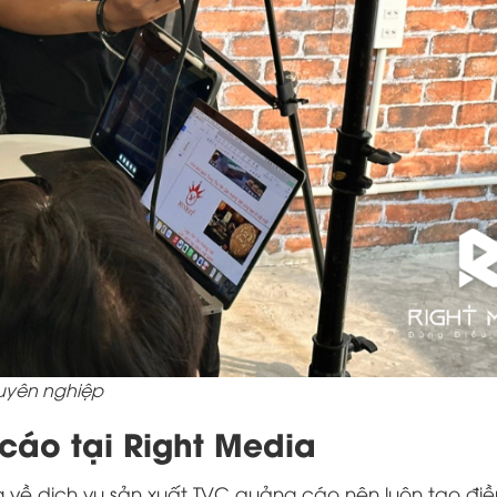
huyên nghiệp
cáo tại Right Media
g về dịch vụ sản xuất TVC quảng cáo nên luôn tạo điề