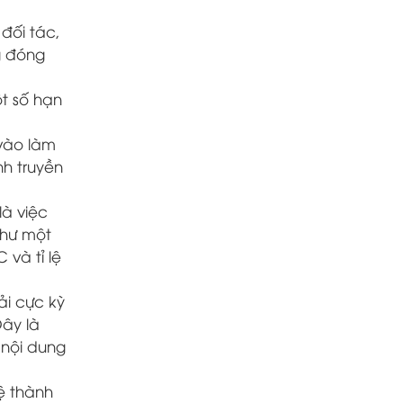
đối tác,
g đóng
t số hạn
vào làm
nh truyền
là việc
như một
và tỉ lệ
ải cực kỳ
Đây là
 nội dung
ệ thành