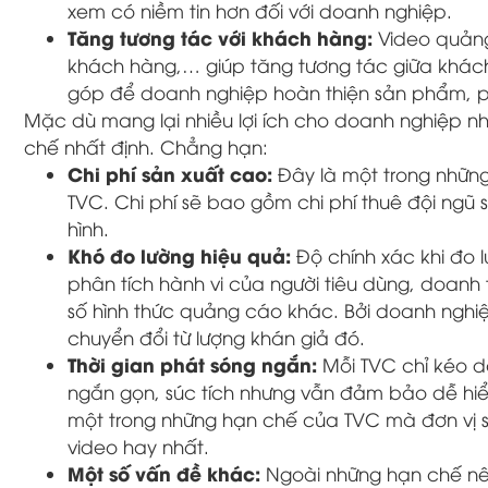
xem có niềm tin hơn đối với doanh nghiệp.
Tăng tương tác với khách hàng:
Video quảng
khách hàng,… giúp tăng tương tác giữa khách
góp để doanh nghiệp hoàn thiện sản phẩm, 
Mặc dù mang lại nhiều lợi ích cho doanh nghiệp n
chế nhất định. Chẳng hạn:
Chi phí sản xuất cao:
Đây là một trong nhữn
TVC. Chi phí sẽ bao gồm chi phí thuê đội ngũ s
hình.
Khó đo lường hiệu quả:
Độ chính xác khi đo 
phân tích hành vi của người tiêu dùng, doanh
số hình thức quảng cáo khác. Bởi doanh nghiệ
chuyển đổi từ lượng khán giả đó.
Thời gian phát sóng ngắn:
Mỗi TVC chỉ kéo dà
ngắn gọn, súc tích nhưng vẫn đảm bảo dễ hiể
một trong những hạn chế của TVC mà đơn vị s
video hay nhất.
Một số vấn đề khác:
Ngoài những hạn chế nêu