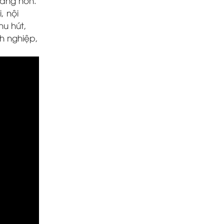
dàng hơn.
, nội
hu hút,
h nghiệp,