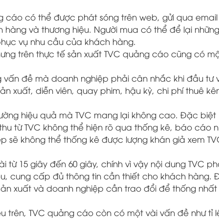
 cáo có thể được phát sóng trên web, gửi qua email 
 hàng và thương hiệu. Người mua có thể để lại nhữn
phục vụ nhu cầu của khách hàng.
hưng trên thực tế sản xuất TVC quảng cáo cũng có mộ
g vấn đề mà doanh nghiệp phải cân nhắc khi đầu tư 
ản xuất, diễn viên, quay phim, hậu kỳ, chi phí thuê kê
lường hiệu quả mà TVC mang lại không cao. Đặc biệt 
 thu từ TVC không thể hiện rõ qua thống kê, báo cáo 
p sẽ không thể thống kê được lượng khán giả xem TVC 
i từ 15 giây đến 60 giây, chính vì vậy nội dung TVC ph
u, cung cấp đủ thông tin cần thiết cho khách hàng. 
ản xuất và doanh nghiệp cần trao đổi để thống nhất
 trên, TVC quảng cáo còn có một vài vấn đề như tỉ l