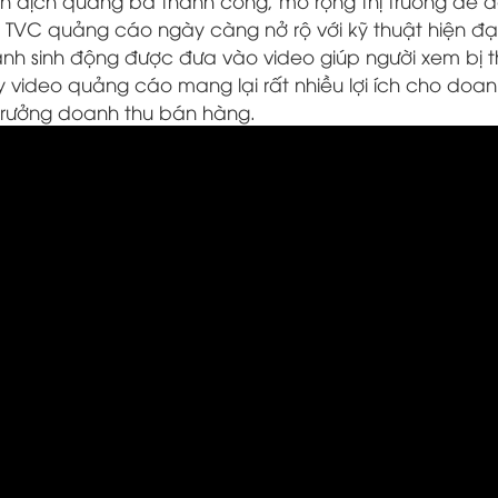
n dịch quảng bá thành công, mở rộng thị trường dễ 
ất TVC quảng cáo ngày càng nở rộ với kỹ thuật hiện đại
nh sinh động được đưa vào video giúp người xem bị t
video quảng cáo mang lại rất nhiều lợi ích cho doan
g trưởng doanh thu bán hàng.