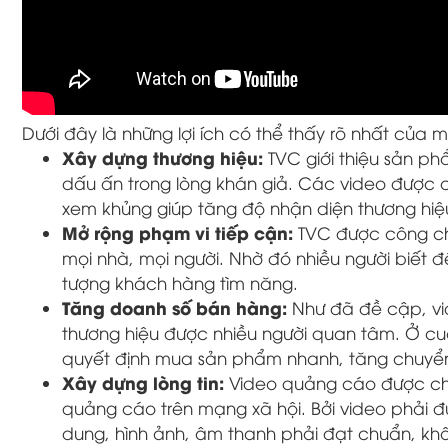
Dưới đây là những lợi ích có thể thấy rõ nhất của
Xây dựng thương hiệu:
TVC giới thiệu sản p
dấu ấn trong lòng khán giả. Các video được ch
xem khủng giúp tăng độ nhận diện thương hiệu
Mở rộng phạm vi tiếp cận:
TVC được công chi
mọi nhà, mọi người. Nhờ đó nhiều người biết đ
tượng khách hàng tìm năng.
Tăng doanh số bán hàng:
Như đã đề cập, vi
thương hiệu được nhiều người quan tâm. Ở cu
quyết định mua sản phẩm nhanh, tăng chuyển
Xây dựng lòng tin:
Video quảng cáo được chiế
quảng cáo trên mạng xã hội. Bởi video phải đ
dung, hình ảnh, âm thanh phải đạt chuẩn, khô