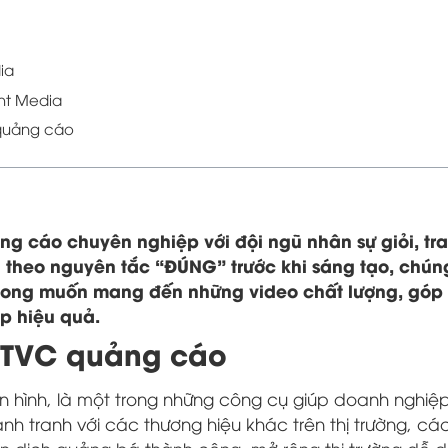
ia
ht Media
 quảng cáo
g cáo chuyên nghiệp với đội ngũ nhân sự giỏi, tra
hủ theo nguyên tắc “ĐÚNG” trước khi sáng tạo, chúng
mong muốn mang đến những video chất lượng, góp
p hiệu quả.
t TVC quảng cáo
n hình, là một trong những công cụ giúp doanh nghiệp
h tranh với các thương hiệu khác trên thị trường, c