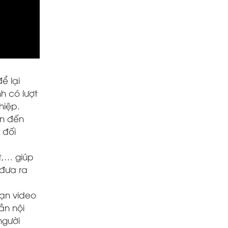
ể lại
h có lượt
hiệp.
ận đến
 đối
t,… giúp
 đưa ra
ạn video
ần nội
người