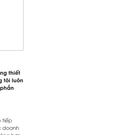
ng thiết
 tôi luôn
 phần
 tiếp
ác doanh