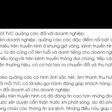
 một TVC quảng cáo đối với doanh nghiệp:
hẩm doanh nghiệp, quảng cáo các đặc điểm nổi bật đ
iếu trên truyền hình ở khung giờ vàng, kênh truyền hìn
, từ đó củng cố tên tuổi và danh tiếng cho doanh ng
ếu rộng rãi trên kênh truyền thông đại chúng, tiếp c
ến thương hiệu, có cơ hội tạo ra chuyển đổi và thu hút
deo quảng cáo có hình ảnh sắc nét, âm thanh thu hú
ối mỗi TVC có lời kêu gọi hành động giúp khách hàng
 đổi doanh số cho doanh nghiệp.
u trên truyền hình có độ đáng tin cao hơn những đo
ược xét duyệt cẩn thận trước khi phát sóng, do đó ph
ng chứa các thông tin sai lệch. Những điều này giúp 