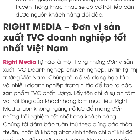
truyền thông khác nhau sẽ có cơ hội tiếp cận
được nguồn khách hàng dồi dào.
RIGHT MEDIA – Đơn vị sản
xuất TVC doanh nghiệp tốt
nhất Việt Nam
Right Media
tự hào là một trong những đơn vị sản
xuất TVC Doanh nghiệp chuyên nghiệp, uy tín tại thị
trường Việt Nam. Chúng tôi đã và đang hợp tác
với nhiều doanh nghiệp trong nước để tạo ra các
sản phẩm TVC chất lượng. Lấy tôn chỉ là sự an tâm
và hài lòng của khách hàng làm mục tiêu, Right
Media luôn không ngừng nỗ lực để mang đến
những trải nghiệm tốt nhất cho khách hàng.
Chúng tôi đảm bảo tuân thủ theo đúng các thỏa
thuận, nhất là không phát sinh thêm chi phí khi đã
chốt hợp đồng với khách hàng. Ngoài cung cấp