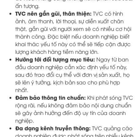
ấn tượng.
TVC nên gần gũi, thân thiện:
TVC có hình
ảnh, âm thanh, lời thoại, sự diễn xuất chân
thật, gần gũi với người xem sẽ có nhiều cơ hội
thành công. Đặc biệt nếu doanh nghiệp biết
khai thác yếu tố này có thể sẽ tiếp cận được
lượng khách hàng tiềm năng lớn.
Hướng tới đối tượng mục tiêu:
Ngay từ ban
đầu doanh nghiệp cần xác định yếu tố này,
sau đó trao đổi cụ thể với đơn vị sản xuất, họ
sẽ lên ý tưởng, kịch bản sao cho phù hợp
nhất.
Đảm bảo thông tin chuẩn:
Khi phát sóng TVC
rộng rãi, nếu không đảm bảo nội dung chuẩn
sẽ gây ảnh hưởng đến độ uy tín của doanh
nghiệp.
Đa dạng kênh truyền thông:
TVC quảng cáo
doanh nghiệp được phát sóng trên nhiều kênh