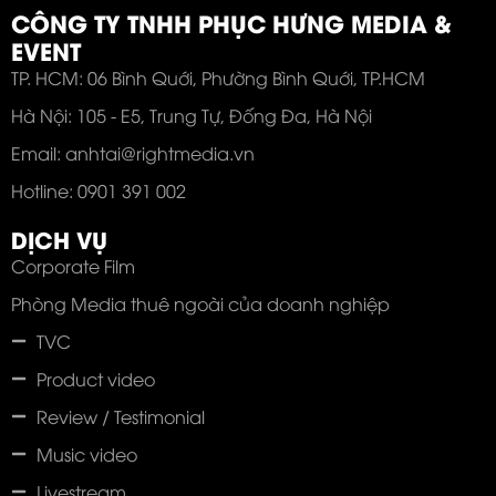
CÔNG TY TNHH PHỤC HƯNG MEDIA &
EVENT
TP. HCM: 06 Bình Quới, Phường Bình Quới, TP.HCM
Hà Nội: 105 - E5, Trung Tự, Đống Đa, Hà Nội
Email: anhtai@rightmedia.vn
Hotline: 0901 391 002
DỊCH VỤ
Corporate Film
Phòng Media thuê ngoài của doanh nghiệp
TVC
Product video
Review / Testimonial
Music video
Livestream