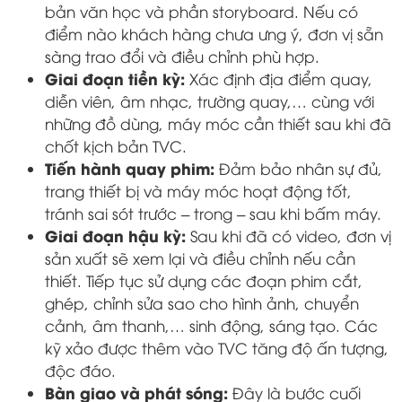
bản văn học và phần storyboard. Nếu có
điểm nào khách hàng chưa ưng ý, đơn vị sẵn
sàng trao đổi và điều chỉnh phù hợp.
Giai đoạn tiền kỳ:
Xác định địa điểm quay,
diễn viên, âm nhạc, trường quay,… cùng với
những đồ dùng, máy móc cần thiết sau khi đã
chốt kịch bản TVC.
Tiến hành quay phim:
Đảm bảo nhân sự đủ,
trang thiết bị và máy móc hoạt động tốt,
tránh sai sót trước – trong – sau khi bấm máy.
Giai đoạn hậu kỳ:
Sau khi đã có video, đơn vị
sản xuất sẽ xem lại và điều chỉnh nếu cần
thiết. Tiếp tục sử dụng các đoạn phim cắt,
ghép, chỉnh sửa sao cho hình ảnh, chuyển
cảnh, âm thanh,… sinh động, sáng tạo. Các
kỹ xảo được thêm vào TVC tăng độ ấn tượng,
độc đáo.
Bàn giao và phát sóng:
Đây là bước cuối