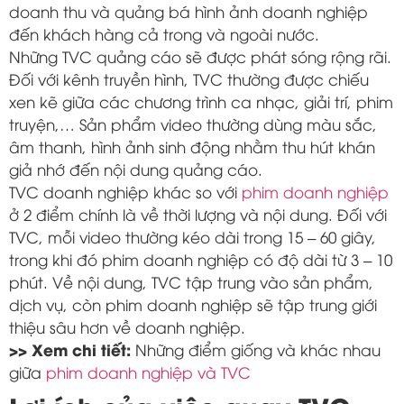
doanh thu và quảng bá hình ảnh doanh nghiệp
đến khách hàng cả trong và ngoài nước.
Những TVC quảng cáo sẽ được phát sóng rộng rãi.
Đối với kênh truyền hình, TVC thường được chiếu
xen kẽ giữa các chương trình ca nhạc, giải trí, phim
truyện,… Sản phẩm video thường dùng màu sắc,
âm thanh, hình ảnh sinh động nhằm thu hút khán
giả nhớ đến nội dung quảng cáo.
TVC doanh nghiệp khác so với
phim doanh nghiệp
ở 2 điểm chính là về thời lượng và nội dung. Đối với
TVC, mỗi video thường kéo dài trong 15 – 60 giây,
trong khi đó phim doanh nghiệp có độ dài từ 3 – 10
phút. Về nội dung, TVC tập trung vào sản phẩm,
dịch vụ, còn phim doanh nghiệp sẽ tập trung giới
thiệu sâu hơn về doanh nghiệp.
>> Xem chi tiết:
Những điểm giống và khác nhau
giữa
phim doanh nghiệp và TVC