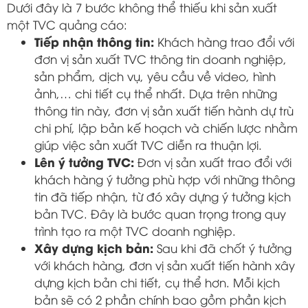
Dưới đây là 7 bước không thể thiếu khi sản xuất
một TVC quảng cáo:
Tiếp nhận thông tin:
Khách hàng trao đổi với
đơn vị sản xuất TVC thông tin doanh nghiệp,
sản phẩm, dịch vụ, yêu cầu về video, hình
ảnh,… chi tiết cụ thể nhất. Dựa trên những
thông tin này, đơn vị sản xuất tiến hành dự trù
chi phí, lập bản kế hoạch và chiến lược nhằm
giúp việc sản xuất TVC diễn ra thuận lợi.
Lên ý tưởng TVC:
Đơn vị sản xuất trao đổi với
khách hàng ý tưởng phù hợp với những thông
tin đã tiếp nhận, từ đó xây dựng ý tưởng kịch
bản TVC. Đây là bước quan trọng trong quy
trình tạo ra một TVC doanh nghiệp.
Xây dựng kịch bản:
Sau khi đã chốt ý tưởng
với khách hàng, đơn vị sản xuất tiến hành xây
dựng kịch bản chi tiết, cụ thể hơn. Mỗi kịch
bản sẽ có 2 phần chính bao gồm phần kịch