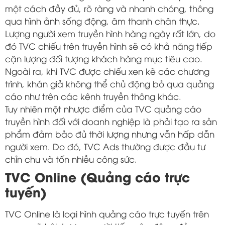
một cách đầy đủ, rõ ràng và nhanh chóng, thông
qua hình ảnh sống động, âm thanh chân thực.
Lượng người xem truyền hình hàng ngày rất lớn, do
đó TVC chiếu trên truyền hình sẽ có khả năng tiếp
cận lượng đối tượng khách hàng mục tiêu cao.
Ngoài ra, khi TVC được chiếu xen kẽ các chương
trình, khán giả không thể chủ động bỏ qua quảng
cáo như trên các kênh truyền thông khác.
Tuy nhiên một nhược điểm của TVC quảng cáo
truyền hình đối với doanh nghiệp là phải tạo ra sản
phẩm đảm bảo đủ thời lượng nhưng vẫn hấp dẫn
người xem. Do đó, TVC Ads thường được đầu tư
chỉn chu và tốn nhiều công sức.
TVC Online (Quảng cáo trực
tuyến)
TVC Online là loại hình quảng cáo trực tuyến trên