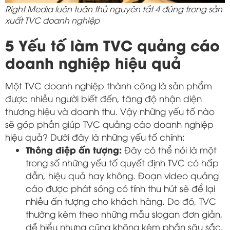
Right Media luôn tuân thủ nguyên tắt 4 đúng trong sản
xuất TVC doanh nghiệp
5 Yếu tố làm TVC quảng cáo
doanh nghiệp hiệu quả
Một TVC doanh nghiệp thành công là sản phẩm
được nhiều người biết đến, tăng độ nhận diện
thương hiệu và doanh thu. Vậy những yếu tố nào
sẽ góp phần giúp TVC quảng cáo doanh nghiệp
hiệu quả? Dưới đây là những yếu tố chính:
Thông điệp ấn tượng:
Đây có thể nói là một
trong số những yếu tố quyết định TVC có hấp
dẫn, hiệu quả hay không. Đoạn video quảng
cáo được phát sóng có tính thu hút sẽ để lại
nhiều ấn tượng cho khách hàng. Do đó, TVC
thường kèm theo những mẫu slogan đơn giản,
dễ hiểu nhưng cũng không kém phần sâu sắc,