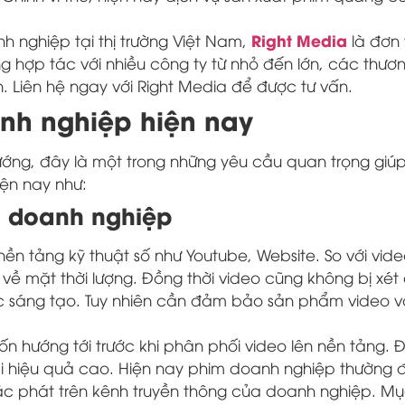
Right Media
h nghiệp tại thị trường Việt Nam,
là đơn 
ng hợp tác với nhiều công ty từ nhỏ đến lớn, các thươ
. Liên hệ ngay với Right Media để được tư vấn.
nh nghiệp hiện nay
ớng, đây là một trong những yêu cầu quan trọng giú
ện nay như:
m doanh nghiệp
ền tảng kỹ thuật số như Youtube, Website. So với vid
về mặt thời lượng. Đồng thời video cũng không bị xét
sức sáng tạo. Tuy nhiên cần đảm bảo sản phẩm video 
 hướng tới trước khi phân phối video lên nền tảng. Đ
ại hiệu quả cao. Hiện nay phim doanh nghiệp thường 
oặc phát trên kênh truyền thông của doanh nghiệp. Mụ