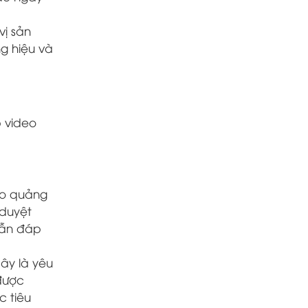
vị sản
ng hiệu và
p video
eo quảng
 duyệt
vẫn đáp
ây là yêu
được
c tiêu