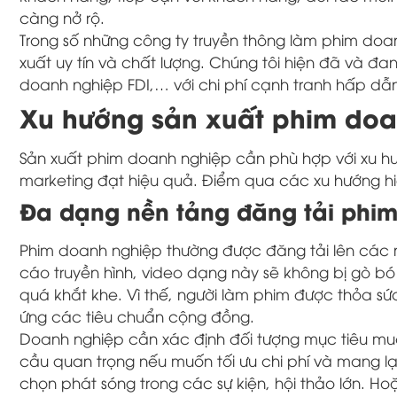
càng nở rộ.
Trong số những công ty truyền thông làm phim doan
xuất uy tín và chất lượng. Chúng tôi hiện đã và đa
doanh nghiệp FDI,… với chi phí cạnh tranh hấp dẫn
Xu hướng sản xuất phim doa
Sản xuất phim doanh nghiệp cần phù hợp với xu hư
marketing đạt hiệu quả. Điểm qua các xu hướng hi
Đa dạng nền tảng đăng tải phi
Phim doanh nghiệp thường được đăng tải lên các n
cáo truyền hình, video dạng này sẽ không bị gò bó 
quá khắt khe. Vì thế, người làm phim được thỏa 
ứng các tiêu chuẩn cộng đồng.
Doanh nghiệp cần xác định đối tượng mục tiêu muốn
cầu quan trọng nếu muốn tối ưu chi phí và mang l
chọn phát sóng trong các sự kiện, hội thảo lớn. H