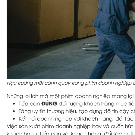
Hậu trường một cảnh quay trong phim doanh nghiệp th
Những lợi ích mà một phim doanh nghiệp mang lại 
ĐÚNG
Tiếp cận
đối tượng khách hàng mục tiê
Tăng uy tín thương hiệu, tạo dựng độ tin cậy 
Kết nối doanh nghiệp với khách hàng, đối tác.
Việc sản xuất phim doanh nghiệp hay và cuốn hút
khách hàng, tiếp cận với khách hàng, đối tác mới.