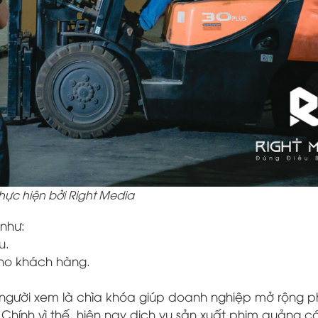
ực hiện bởi Right Media
như:
u.
cho khách hàng.
 người xem là chìa khóa giúp doanh nghiệp mở rộng p
 Chính vì thế, hiện nay dịch vụ sản xuất phim quảng 