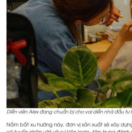
Diễn viên Alex đang chuẩn bị cho vai diễn nhà đầu tư 
Nắm bắt xu hướng này, đơn vị sản xuất sẽ xây dựn
có tuyến nhân vật và sự kiện logic, tập trung đá