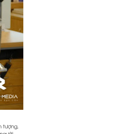
n tượng,
 người