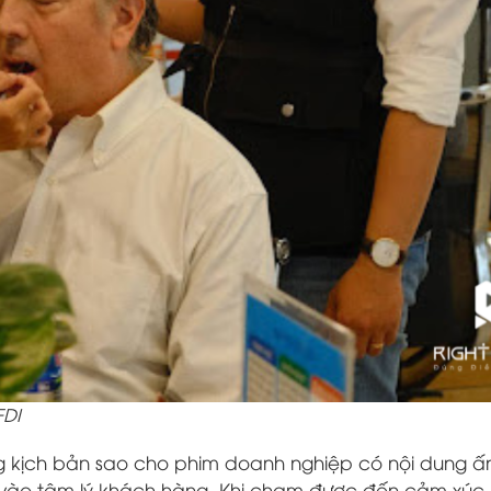
FDI
g kịch bản sao cho phim doanh nghiệp có nội dung ấ
nh vào tâm lý khách hàng. Khi chạm được đến cảm xúc