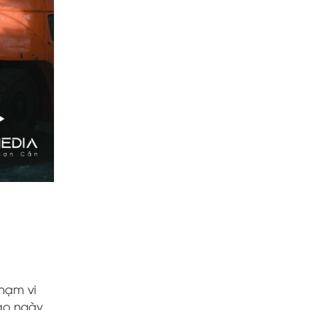
hạm vi
cáo ngày