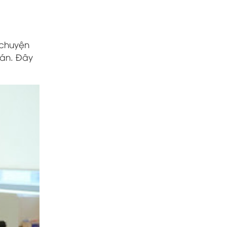
 chuyện
hán. Đây