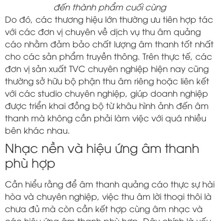
đến thành phẩm cuối cùng
Do đó, các thương hiệu lớn thường ưu tiên hợp tác
với các đơn vị chuyên về dịch vụ thu âm quảng
cáo nhằm đảm bảo chất lượng âm thanh tốt nhất
cho các sản phẩm truyền thông. Trên thực tế, các
đơn vị sản xuất TVC chuyên nghiệp hiện nay cũng
thường sở hữu bộ phận thu âm riêng hoặc liên kết
với các studio chuyên nghiệp, giúp doanh nghiệp
được triển khai đồng bộ từ khâu hình ảnh đến âm
thanh mà không cần phải làm việc với quá nhiều
bên khác nhau.
Nhạc nền và hiệu ứng âm thanh
phù hợp
Cần hiểu rằng để âm thanh quảng cáo thực sự hài
hòa và chuyên nghiệp, việc thu âm lời thoại thôi là
chưa đủ mà còn cần kết hợp cùng âm nhạc và
các hiệu ứng âm thanh phù hợp. Đây chính là yếu