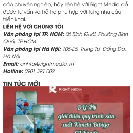
cáo chuyên nghiệp, hãy liên hệ với
Right Media
để
được tư vấn và hỗ trợ phù hợp với từng nhu cầu
triển khai.
LIÊN HỆ VỚI CHÚNG TÔI
Văn phòng tại TP. HCM:
06 Bình Quới, Phường Bình
Quới, TP.HCM
Văn phòng tại Hà Nội:
105-E5, Trung Tự, Đống Đa,
Hà Nội
Email:
anhtai@rightmedia.vn
Hotline:
0901 391 002
TIN TỨC MỚI