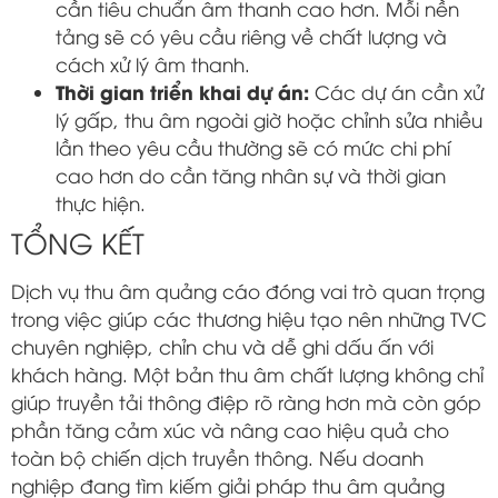
cần tiêu chuẩn âm thanh cao hơn. Mỗi nền
tảng sẽ có yêu cầu riêng về chất lượng và
cách xử lý âm thanh.
Thời gian triển khai dự án:
Các dự án cần xử
lý gấp, thu âm ngoài giờ hoặc chỉnh sửa nhiều
lần theo yêu cầu thường sẽ có mức chi phí
cao hơn do cần tăng nhân sự và thời gian
thực hiện.
TỔNG KẾT
Dịch vụ thu âm quảng cáo đóng vai trò quan trọng
trong việc giúp các thương hiệu tạo nên những TVC
chuyên nghiệp, chỉn chu và dễ ghi dấu ấn với
khách hàng. Một bản thu âm chất lượng không chỉ
giúp truyền tải thông điệp rõ ràng hơn mà còn góp
phần tăng cảm xúc và nâng cao hiệu quả cho
toàn bộ chiến dịch truyền thông. Nếu doanh
nghiệp đang tìm kiếm giải pháp thu âm quảng