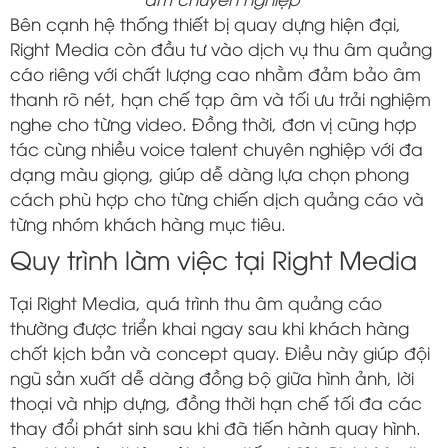
Bên cạnh hệ thống thiết bị quay dựng hiện đại,
Right Media còn đầu tư vào dịch vụ thu âm quảng
cáo riêng với chất lượng cao nhằm đảm bảo âm
thanh rõ nét, hạn chế tạp âm và tối ưu trải nghiệm
nghe cho từng video. Đồng thời, đơn vị cũng hợp
tác cùng nhiều voice talent chuyên nghiệp với đa
dạng màu giọng, giúp dễ dàng lựa chọn phong
cách phù hợp cho từng chiến dịch quảng cáo và
từng nhóm khách hàng mục tiêu.
Quy trình làm việc tại Right Media
Tại
Right Media
, quá trình thu âm quảng cáo
thường được triển khai ngay sau khi khách hàng
chốt kịch bản và concept quay. Điều này giúp đội
ngũ sản xuất dễ dàng đồng bộ giữa hình ảnh, lời
thoại và nhịp dựng, đồng thời hạn chế tối đa các
thay đổi phát sinh sau khi đã tiến hành quay hình.