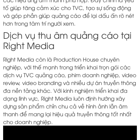
tố giúp tăng cảm xúc cho TVC, tạo sự sống động
và góp phần giúp quảng cáo để lại dấu ấn rõ nét
hơn trong tâm trí người xem.
Dịch vụ thu âm quảng cáo tại
Right Media
Right Media
còn là Production House chuyên
nghiệp, với thế mạnh trong triển khai trọn gói các
dịch vụ TVC quảng cáo, phim doanh nghiệp, video
review, video branding và nhiều dự án truyền thông
đa nền tảng khác. Với kinh nghiệm triển khai đa
dạng lĩnh vực, Right Media luôn định hướng xây
dựng sản phẩm chỉn chu cả về hình ảnh lẫn âm
thanh để mang lại hiệu quả truyền thông tốt nhất
cho doanh nghiệp.