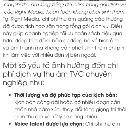
Chi phí thu âm lồng tiếng đã nằm trong gói dịch vụ
của Right Media, hoàn toàn không phát sinh thêm
Tại
Right Media
, chi phí thu âm quảng cáo thường
đã được tích hợp sẵn trong tổng gói dịch vụ. Điều
này giúp doanh nghiệp tối ưu ngân sách hiệu quả
hơn, đồng thời đảm bảo sự đồng bộ về hình ảnh
và âm thanh mà không cần phát sinh thêm chi phí
khi làm việc với nhiều đơn vị bên ngoài.
Một số yếu tố ảnh hưởng đến chi
phí dịch vụ thu âm TVC chuyên
nghiệp như:
Thời lượng và độ phức tạp của kịch bản:
Kịch bản càng dài hoặc có nhiều đoạn cần
nhấn nhá cảm xúc, thay đổi tông giọng thì thời
gian thu âm và xử lý sẽ càng nhiều.
Voice talent được lựa chọn:
Chi phí thu âm