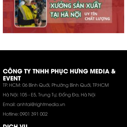
CÔNG TY TNHH PHỤC HƯNG MEDIA &
EVENT
TP. HCM: 06 Bình Quới, Phường Bình Quới, TP.HCM
Hà Nội: 105 - E5, Trung Tự, Đống Đa, Hà Nội
Email: anhtai@rightmedia.vn
Hotline: 0901 391 002
DỊCH VỤ