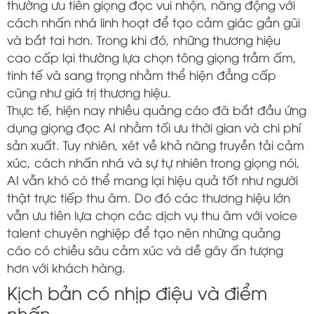
thường ưu tiên giọng đọc vui nhộn, năng động với
cách nhấn nhá linh hoạt để tạo cảm giác gần gũi
và bắt tai hơn. Trong khi đó, những thương hiệu
cao cấp lại thường lựa chọn tông giọng trầm ấm,
tinh tế và sang trọng nhằm thể hiện đẳng cấp
cũng như giá trị thương hiệu.
Thực tế, hiện nay nhiều quảng cáo đã bắt đầu ứng
dụng giọng đọc AI nhằm tối ưu thời gian và chi phí
sản xuất. Tuy nhiên, xét về khả năng truyền tải cảm
xúc, cách nhấn nhá và sự tự nhiên trong giọng nói,
AI vẫn khó có thể mang lại hiệu quả tốt như người
thật trực tiếp thu âm. Do đó các thương hiệu lớn
vẫn ưu tiên lựa chọn các dịch vụ thu âm với voice
talent chuyên nghiệp để tạo nên những quảng
cáo có chiều sâu cảm xúc và dễ gây ấn tượng
hơn với khách hàng.
Kịch bản có nhịp điệu và điểm
nhấn