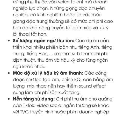
cũng phụ thuộc vào voice talent mà doanh
nghiệp lựa chọn. Những giọng đọc chuyên
nghiệp, có kinh nghiệm hoặc sở hữu màu
giọng đặc trưng thường sẽ có mức chi phí cao
hơn do khả năng truyền tải cảm xúc và xử lý
lời thoại tốt hơn.
Số lượng ngôn ngữ thu âm:
Các dự án cần
triển khai nhiều phiên bản như tiếng Anh, tiếng
Trung, tiếng Hàn,… sẽ phát sinh thêm chi phí
dịch thuật, thu âm và hậu kỳ cho từng ngôn
ngữ khác nhau.
Mức độ xử lý hậu kỳ âm thanh:
Các công
đoạn như lọc tạp âm, chỉnh EQ, cân bằng âm
lượng, mix nhạc nền hay thêm sound effect
cũng làm chi phí sản xuất tăng.
Nền tảng sử dụng:
Chi phí thu âm cho quảng
cáo TikTok, video social ngắn thường sẽ khác
với TVC truyền hình hoặc phim doanh nghiệp