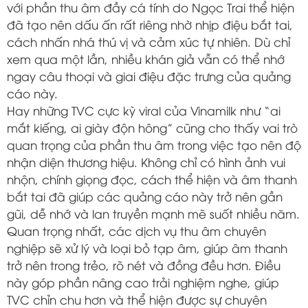
với phần thu âm đầy cá tính do Ngọc Trai thể hiện
đã tạo nên dấu ấn rất riêng nhờ nhịp điệu bắt tai,
cách nhấn nhá thú vị và cảm xúc tự nhiên. Dù chỉ
xem qua một lần, nhiều khán giả vẫn có thể nhớ
ngay câu thoại và giai điệu đặc trưng của quảng
cáo này.
Hay những TVC cực kỳ viral của
Vinamilk
như “ai
mắt kiếng, ai giày độn hông” cũng cho thấy vai trò
quan trọng của phần thu âm trong việc tạo nên độ
nhận diện thương hiệu. Không chỉ có hình ảnh vui
nhộn, chính giọng đọc, cách thể hiện và âm thanh
bắt tai đã giúp các quảng cáo này trở nên gần
gũi, dễ nhớ và lan truyền mạnh mẽ suốt nhiều năm.
Quan trọng nhất, các dịch vụ thu âm chuyên
nghiệp sẽ xử lý và loại bỏ tạp âm, giúp âm thanh
trở nên trong trẻo, rõ nét và đồng đều hơn. Điều
này góp phần nâng cao trải nghiệm nghe, giúp
TVC chỉn chu hơn và thể hiện được sự chuyên