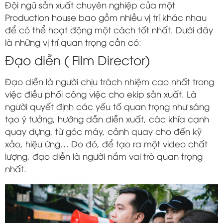
Đội ngũ sản xuất chuyên nghiệp của một
Production house bao gồm nhiều vị trí khác nhau
để có thể hoạt động một cách tốt nhất. Dưới đây
là những vị trí quan trọng cần có:
Đạo diễn ( Film Director)
Đạo diễn là người chịu trách nhiệm cao nhất trong
việc điều phối công việc cho ekip sản xuất. Là
người quyết định các yếu tố quan trọng như sáng
tạo ý tưởng, hướng dẫn diễn xuất, các khía cạnh
quay dựng, từ góc máy, cảnh quay cho đến kỹ
xảo, hiệu ứng… Do đó, để tạo ra một video chất
lượng, đạo diễn là người nắm vai trò quan trọng
nhất.