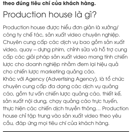
theo đúng tiêu chí của khách hàng.
Production house là gì?
Production house được hiểu đơn giản là xưởng/
công ty chế tác, sản xuất video chuyên nghiệp.
Chuyên cung cấp các dịch vụ bao gồm sản xuất
video, quay – dựng phim, chỉnh sửa và hỗ trợ cung
cấp các giải pháp sản xuất video mang tính chiến
lược cho doanh nghiệp nhằm đem lại hiệu quả
cho chiến lược marketing quảng cáo.
Khác với Agency (Advertising Agency), là tổ chức
chuyên cung cấp đa dạng các dịch vụ quảng
cáo, gồm tư vấn chiến lược quảng cáo, thiết kế,
sản xuất nội dung, chạy quảng cáo trực tuyến,
thực hiện các chiến dịch truyền thông… Production
house chỉ tập trung vào sản xuất video theo yêu
cầu, đáp ứng mọi tiêu chí của khách hàng.