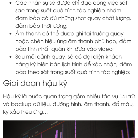
Các nhân sự sẽ được chỉ đạo công việc sát
sao trong suốt quá trình tác nghiệp nhằm
đảm bảo có đủ những shot quay chất lượng,
đảm bảo thời lượng;
Âm thanh có thể được ghi tại trường quay
hoặc chèn hiệu ứng âm thanh phù hợp, đảm
bảo tính nhất quán khi đưa vào video;
Sau mỗi cảnh quay, sẽ có đại diện khách
hàng ký biên bản lịch trình để xác nhận, đảm
bảo theo sát trong suốt quá trình tác nghiệp;
Giai đoạn hậu kỳ
Hậu kỳ là bước quan trọng gồm nhiều tác vụ lưu trữ
và backup dữ liệu, đường hình, âm thanh, đổ màu,
kỹ xảo hiệu ứng…