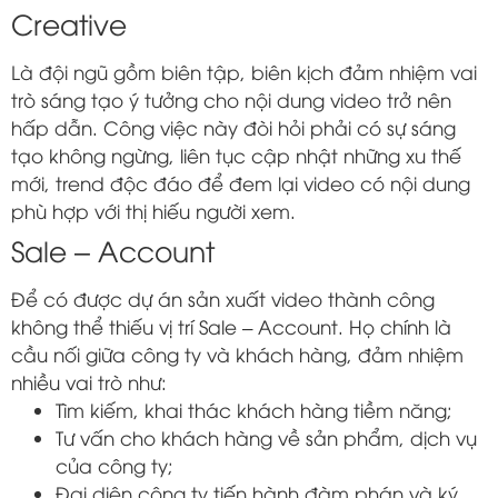
Creative
Là đội ngũ gồm biên tập, biên kịch đảm nhiệm vai
trò sáng tạo ý tưởng cho nội dung video trở nên
hấp dẫn. Công việc này đòi hỏi phải có sự sáng
tạo không ngừng, liên tục cập nhật những xu thế
mới, trend độc đáo để đem lại video có nội dung
phù hợp với thị hiếu người xem.
Sale – Account
Để có được dự án sản xuất video thành công
không thể thiếu vị trí Sale – Account. Họ chính là
cầu nối giữa công ty và khách hàng, đảm nhiệm
nhiều vai trò như:
Tìm kiếm, khai thác khách hàng tiềm năng;
Tư vấn cho khách hàng về sản phẩm, dịch vụ
của công ty;
Đại diện công ty tiến hành đàm phán và ký