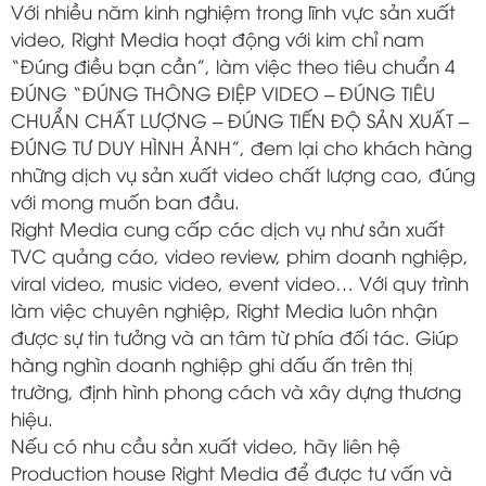
Với nhiều năm kinh nghiệm trong lĩnh vực sản xuất
video, Right Media hoạt động với kim chỉ nam
“Đúng điều bạn cần”, làm việc theo tiêu chuẩn 4
ĐÚNG “ĐÚNG THÔNG ĐIỆP VIDEO – ĐÚNG TIÊU
CHUẨN CHẤT LƯỢNG – ĐÚNG TIẾN ĐỘ SẢN XUẤT –
ĐÚNG TƯ DUY HÌNH ẢNH”, đem lại cho khách hàng
những dịch vụ sản xuất video chất lượng cao, đúng
với mong muốn ban đầu.
Right Media cung cấp các dịch vụ như sản xuất
TVC quảng cáo, video review, phim doanh nghiệp,
viral video, music video, event video… Với quy trình
làm việc chuyên nghiệp, Right Media luôn nhận
được sự tin tưởng và an tâm từ phía đối tác. Giúp
hàng nghìn doanh nghiệp ghi dấu ấn trên thị
trường, định hình phong cách và xây dựng thương
hiệu.
Nếu có nhu cầu sản xuất video, hãy liên hệ
Production house Right Media để được tư vấn và