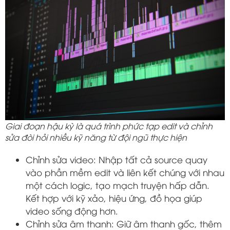
Giai đoạn hậu kỳ là quá trình phức tạp edit và chỉnh
sửa đòi hỏi nhiều kỹ năng từ đội ngũ thực hiện
Chỉnh sửa video: Nhập tất cả source quay
vào phần mềm edit và liên kết chúng với nhau
một cách logic, tạo mạch truyện hấp dẫn.
Kết hợp với kỹ xảo, hiệu ứng, đồ họa giúp
video sống động hơn.
Chỉnh sửa âm thanh: Giữ âm thanh gốc, thêm