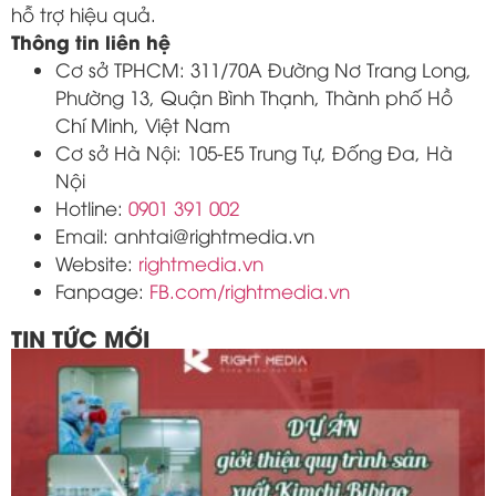
hỗ trợ hiệu quả.
Thông tin liên hệ
Cơ sở TPHCM: 311/70A Đường Nơ Trang Long,
Phường 13, Quận Bình Thạnh, Thành phố Hồ
Chí Minh, Việt Nam
Cơ sở Hà Nội: 105-E5 Trung Tự, Đống Đa, Hà
Nội
Hotline:
0901 391 002
Email: anhtai@rightmedia.vn
Website:
rightmedia.vn
Fanpage:
FB.com/rightmedia.vn
TIN TỨC MỚI