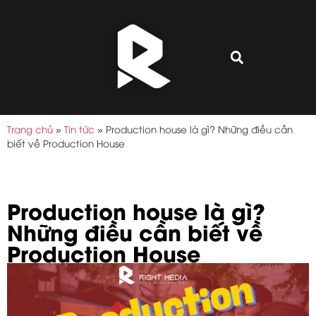
Trang chủ
»
Tin tức
»
Production house là gì? Những điều cần
biết về Production House
Production house là gì?
Những điều cần biết về
Production House