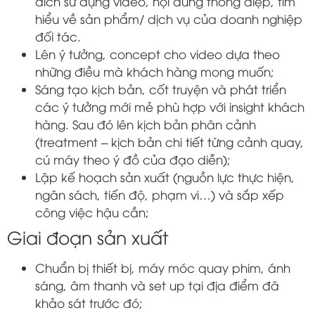
đích sử dụng video, nội dung thông điệp, tìm
hiểu về sản phẩm/ dịch vụ của doanh nghiệp
đối tác.
Lên ý tưởng, concept cho video dựa theo
những điều mà khách hàng mong muốn;
Sáng tạo kịch bản, cốt truyện và phát triển
các ý tưởng mới mẻ phù hợp với insight khách
hàng. Sau đó lên kịch bản phân cảnh
(treatment – kịch bản chi tiết từng cảnh quay,
cú máy theo ý đồ của đạo diễn);
Lập kế hoạch sản xuất (nguồn lực thực hiện,
ngân sách, tiến độ, phạm vi…) và sắp xếp
công việc hậu cần;
Giai đoạn sản xuất
Chuẩn bị thiết bị, máy móc quay phim, ánh
sáng, âm thanh và set up tại địa điểm đã
khảo sát trước đó;