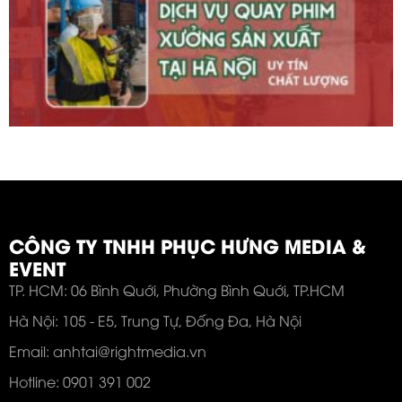
CÔNG TY TNHH PHỤC HƯNG MEDIA &
EVENT
TP. HCM: 06 Bình Quới, Phường Bình Quới, TP.HCM
Hà Nội: 105 - E5, Trung Tự, Đống Đa, Hà Nội
Email: anhtai@rightmedia.vn
Hotline: 0901 391 002