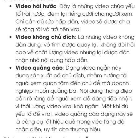
Video hài hước
: Đây là những video chứa yếu
tố hài hước, đem lại tiếng cười cho người xem.
Chỉ cần đủ sức hấp dẫn, video sẽ được chia
sẻ rộng rãi và trở nên viral.
Video không chủ đích
: Là những video không
dàn dựng, vô tình được quay lại, không đòi hỏi
cao về chất lượng video nhưng lại được đón
nhận nhờ nội dung hấp dẫn.
Video quảng cáo
: Dạng video ngắn này
được sản xuất có chủ đích, nhằm hướng tới
người xem quan tâm đến chủ đề mà doanh
nghiệp muốn quảng bá. Nội dung thông điệp
cần rõ ràng để người xem dễ dàng tiếp nhận,
vì thời lượng video viral khá ngắn. Một khi đủ
yếu tố để viral, video quảng cáo dạng này sẽ
là công cụ rất hiệu quả trong việc tăng độ
nhận diện, uy tín cho thương hiệu.