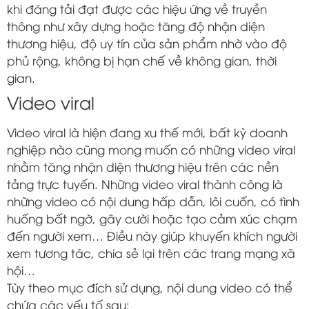
khi đăng tải đạt được các hiệu ứng về truyền
thông như xây dựng hoặc tăng độ nhận diện
thương hiệu, độ uy tín của sản phẩm nhờ vào độ
phủ rộng, không bị hạn chế về không gian, thời
gian.
Video viral
Video viral là hiện đang xu thế mới, bất kỳ doanh
nghiệp nào cũng mong muốn có những video viral
nhằm tăng nhận diện thương hiệu trên các nền
tảng trực tuyến. Những video viral thành công là
những video có nội dung hấp dẫn, lôi cuốn, có tình
huống bất ngờ, gây cười hoặc tạo cảm xúc chạm
đến người xem… Điều này giúp khuyến khích người
xem tương tác, chia sẻ lại trên các trang mạng xã
hội…
Tùy theo mục đích sử dụng, nội dung video có thể
chứa các yếu tố sau: