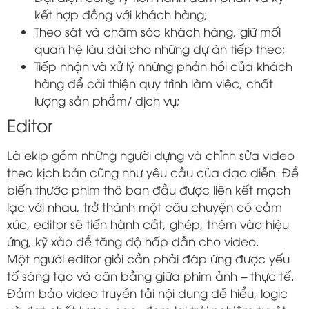
kết hợp đồng với khách hàng;
Theo sát và chăm sóc khách hàng, giữ mối
quan hệ lâu dài cho những dự án tiếp theo;
Tiếp nhận và xử lý những phản hồi của khách
hàng để cải thiện quy trình làm việc, chất
lượng sản phẩm/ dịch vụ;
Editor
Là ekip gồm những người dựng và chỉnh sửa video
theo kịch bản cũng như yêu cầu của đạo diễn. Để
biến thước phim thô ban đầu được liên kết mạch
lạc với nhau, trở thành một câu chuyện có cảm
xúc, editor sẽ tiến hành cắt, ghép, thêm vào hiệu
ứng, kỹ xảo để tăng độ hấp dẫn cho video.
Một người editor giỏi cần phải đáp ứng được yếu
tố sáng tạo và cân bằng giữa phim ảnh – thực tế.
Đảm bảo video truyền tải nội dung dễ hiểu, logic