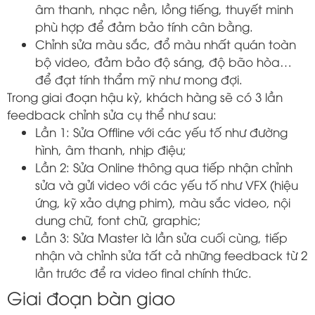
âm thanh, nhạc nền, lồng tiếng, thuyết minh
phù hợp để đảm bảo tính cân bằng.
Chỉnh sửa màu sắc, đổ màu nhất quán toàn
bộ video, đảm bảo độ sáng, độ bão hòa…
để đạt tính thẩm mỹ như mong đợi.
Trong giai đoạn hậu kỳ, khách hàng sẽ có 3 lần
feedback chỉnh sửa cụ thể như sau:
Lần 1: Sửa Offline với các yếu tố như đường
hình, âm thanh, nhịp điệu;
Lần 2: Sửa Online thông qua tiếp nhận chỉnh
sửa và gửi video với các yếu tố như VFX (hiệu
ứng, kỹ xảo dựng phim), màu sắc video, nội
dung chữ, font chữ, graphic;
Lần 3: Sửa Master là lần sửa cuối cùng, tiếp
nhận và chỉnh sửa tất cả những feedback từ 2
lần trước để ra video final chính thức.
Giai đoạn bàn giao