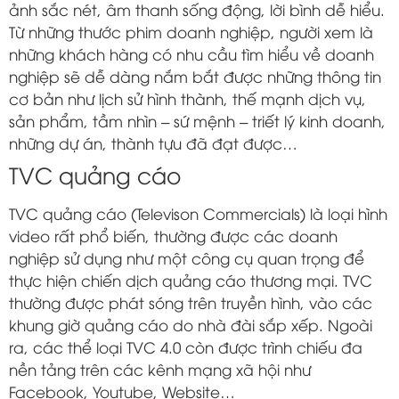
ảnh sắc nét, âm thanh sống động, lời bình dễ hiểu.
Từ những thước phim doanh nghiệp, người xem là
những khách hàng có nhu cầu tìm hiểu về doanh
nghiệp sẽ dễ dàng nắm bắt được những thông tin
cơ bản như lịch sử hình thành, thế mạnh dịch vụ,
sản phẩm, tầm nhìn – sứ mệnh – triết lý kinh doanh,
những dự án, thành tựu đã đạt được…
TVC quảng cáo
TVC quảng cáo (Televison Commercials) là loại hình
video rất phổ biến, thường được các doanh
nghiệp sử dụng như một công cụ quan trọng để
thực hiện chiến dịch quảng cáo thương mại. TVC
thường được phát sóng trên truyền hình, vào các
khung giờ quảng cáo do nhà đài sắp xếp. Ngoài
ra, các thể loại TVC 4.0 còn được trình chiếu đa
nền tảng trên các kênh mạng xã hội như
Facebook, Youtube, Website…