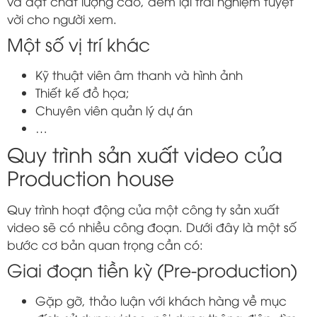
và đạt chất lượng cao, đem lại trải nghiệm tuyệt
vời cho người xem.
Một số vị trí khác
Kỹ thuật viên âm thanh và hình ảnh
Thiết kế đồ họa;
Chuyên viên quản lý dự án
…
Quy trình sản xuất video của
Production house
Quy trình hoạt động của một công ty sản xuất
video sẽ có nhiều công đoạn. Dưới đây là một số
bước cơ bản quan trọng cần có:
Giai đoạn tiền kỳ (Pre-production)
Gặp gỡ, thảo luận với khách hàng về mục