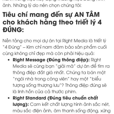
ảnh. Những lý do nên chọn chúng tôi:
Tiêu chí mang đến sự AN TÂM
cho khách hàng theo triết lý 4
ĐÚNG:
Nền tảng cho mọi dự án tại Right Media là triết lý
“4 Đúng” – Kim chỉ nam đảm bảo sản phẩm cuối
cùng không chỉ đẹp mà còn phải hiệu quả:
Right Message (Đúng thông điệp):
Right
Media sẽ cùng bạn “giải mã” dự án để tìm ra
thông điệp đắt giá nhất. Chúng ta bán một
“ngôi nhà trong công viên” hay một “biểu
tượng sống thượng lưu”? Thông điệp đúng sẽ
là linh hồn của cả thước phim.
Right Standard (Đúng tiêu chuẩn chất
lượng):
Cam kết chất lượng hình ảnh sắc nét,
màu sắc điện ảnh, âm thanh sống động, xứng