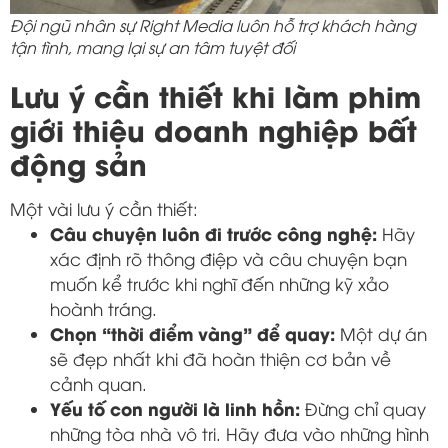
Đội ngũ nhân sự Right Media luôn hỗ trợ khách hàng
tận tình, mang lại sự an tâm tuyệt đối
Lưu ý cần thiết khi làm phim
giới thiệu doanh nghiệp bất
động sản
Một vài lưu ý cần thiết:
Câu chuyện luôn đi trước công nghệ:
Hãy
xác định rõ thông điệp và câu chuyện bạn
muốn kể trước khi nghĩ đến những kỹ xảo
hoành tráng.
Chọn “thời điểm vàng” để quay:
Một dự án
sẽ đẹp nhất khi đã hoàn thiện cơ bản về
cảnh quan.
Yếu tố con người là linh hồn:
Đừng chỉ quay
những tòa nhà vô tri. Hãy đưa vào những hình