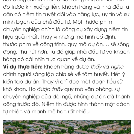
đó trước khi xuống tiền, khách hàng và nhà đầu tư
cần có niềm tin tuyệt đối vào năng lực, uy tín và sự
minh bạch của chủ đầu tư. Một thước phim
chuyên nghiệp chính là công cụ xây dựng niềm tin
hiệu quả nhất. Thay vì những mô hình cố định,
thước phim về công trình, quy mô dự án,… sẽ sống
động, thu hút hơn. Từ đó giúp nhà đầu tư và khách
hàng có cái nhìn trực quan về dự án.
Ví dụ thực tiễn:
Khách hàng được
thấy
và
nghe
chính người sáng lập chia sẻ về tâm huyết, triết lý
kiến tạo dự án. Thay vì chỉ đọc một đoạn tiểu sử
khô khan. Họ được
thấy
quy mô văn phòng, sự
chuyên nghiệp của đội ngũ, những dự án đã thành
công trước đó. Niềm tin được hình thành một cách
tự nhiên và mạnh mẽ hơn rất nhiều.