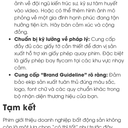
ảnh về đội ngũ kiến trúc sư, kỹ sư tâm huyết
vào video. Hoặc có thể thêm hình ảnh mô
phỏng về một gia đình hạnh phúc đang tận
hưởng tiện ích. Hãy bán cảm xúc và cộng
đồng.
Chuẩn bị kỹ lưỡng về pháp lý:
Cung cấp
đầy đủ các giấy tờ cần thiết để đơn vị sản
xuất hỗ trợ xin giấy phép quay phim. Đặc biệt
là giấy phép bay flycam tại các khu vực nhạy
cảm.
Cung cấp “Brand Guideline” rõ ràng:
Đảm
bảo ekip sản xuất tuân thủ đúng màu sắc,
logo, font chữ và các quy chuẩn khác trong
bộ nhận diện thương hiệu của bạn.
Tạm kết
Phim giới thiệu doanh nghiệp bất động sản không
còn là một lựa chọn “có thì tốt” như trước đây.