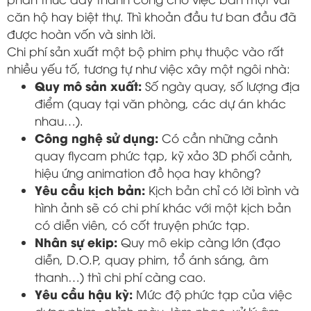
căn hộ hay biệt thự. Thì khoản đầu tư ban đầu đã
được hoàn vốn và sinh lời.
Chi phí sản xuất một bộ phim phụ thuộc vào rất
nhiều yếu tố, tương tự như việc xây một ngôi nhà:
Quy mô sản xuất:
Số ngày quay, số lượng địa
điểm (quay tại văn phòng, các dự án khác
nhau…).
Công nghệ sử dụng:
Có cần những cảnh
quay flycam phức tạp, kỹ xảo 3D phối cảnh,
hiệu ứng animation đồ họa hay không?
Yêu cầu kịch bản:
Kịch bản chỉ có lời bình và
hình ảnh sẽ có chi phí khác với một kịch bản
có diễn viên, có cốt truyện phức tạp.
Nhân sự ekip:
Quy mô ekip càng lớn (đạo
diễn, D.O.P, quay phim, tổ ánh sáng, âm
thanh…) thì chi phí càng cao.
Yêu cầu hậu kỳ:
Mức độ phức tạp của việc