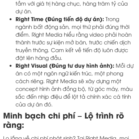
tầm với giá trị hàng chục, hàng trăm tỷ của
dự án.
Right Time (Đúng tiến độ dự án):
Trong
ngành bất động sản, mọi thứ phải đúng thời
điểm. Right Media hiểu rằng video phải hoàn
thành trước sự kiện mở bán, trước chiến dịch
truyền thông. Cam kết về tiến độ luôn được
đặt lên hàng đầu.
Right Visual (Đúng tư duy hình ảnh):
Mỗi dự
án có một ngôn ngữ kiến trúc, một phong
cách riêng. Right Media sẽ xây dựng một
concept hình ảnh đồng bộ, từ góc máy, màu
sắc đến nhịp điệu để lột tả chính xác cá tính
của dự án đó.
Minh bạch chi phí – Lộ trình rõ
ràng:
Lo lắng về chi phí phát sinh? Tại Right Media, mọi