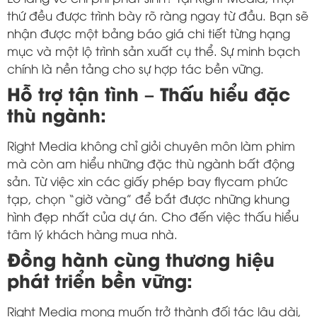
thứ đều được trình bày rõ ràng ngay từ đầu. Bạn sẽ
nhận được một bảng báo giá chi tiết từng hạng
mục và một lộ trình sản xuất cụ thể. Sự minh bạch
chính là nền tảng cho sự hợp tác bền vững.
Hỗ trợ tận tình – Thấu hiểu đặc
thù ngành:
Right Media không chỉ giỏi chuyên môn làm phim
mà còn am hiểu những đặc thù ngành bất động
sản. Từ việc xin các giấy phép bay flycam phức
tạp, chọn “giờ vàng” để bắt được những khung
hình đẹp nhất của dự án. Cho đến việc thấu hiểu
tâm lý khách hàng mua nhà.
Đồng hành cùng thương hiệu
phát triển bền vững:
Right Media mong muốn trở thành đối tác lâu dài,