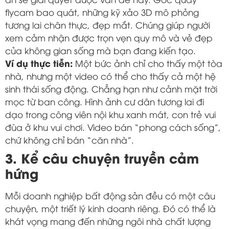
flycam bao quát, những kỹ xảo 3D mô phỏng
tương lai chân thực, đẹp mắt. Chúng giúp người
xem cảm nhận được trọn vẹn quy mô và vẻ đẹp
của không gian sống mà bạn đang kiến tạo.
Ví dụ thực tiễn:
Một bức ảnh chỉ cho thấy một tòa
nhà, nhưng một video có thể cho thấy cả một hệ
sinh thái sống động. Chẳng hạn như cảnh mặt trời
mọc từ ban công. Hình ảnh cư dân tương lai đi
dạo trong công viên nội khu xanh mát, con trẻ vui
đùa ở khu vui chơi. Video bán “phong cách sống”,
chứ không chỉ bán “căn nhà”.
3. Kể câu chuyện truyền cảm
hứng
Mỗi doanh nghiệp bất động sản đều có một câu
chuyện, một triết lý kinh doanh riêng. Đó có thể là
khát vọng mang đến những ngôi nhà chất lượng