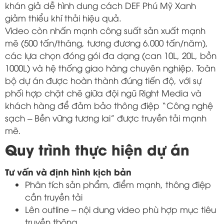
khán giả dễ hình dung cách DEF Phú Mỹ Xanh
giảm thiểu khí thải hiệu quả.
Video còn nhấn mạnh công suất sản xuất mạnh
mẽ (500 tấn/tháng, tương đương 6.000 tấn/năm),
các lựa chọn đóng gói đa dạng (can 10L, 20L, bồn
1000L) và hệ thống giao hàng chuyên nghiệp. Toàn
bộ dự án được hoàn thành đúng tiến độ, với sự
phối hợp chặt chẽ giữa đội ngũ Right Media và
khách hàng để đảm bảo thông điệp “Công nghệ
sạch – Bền vững tương lai” được truyền tải mạnh
mẽ.
Quy trình thực hiện dự án
Tư vấn và định hình kịch bản
Phân tích sản phẩm, điểm mạnh, thông điệp
cần truyền tải
Lên outline – nội dung video phù hợp mục tiêu
truyền thông