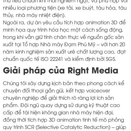
thủ tiêu chuẩn khí thải nghiêm ngặt, và phù hợp với
nhiều loại phương tiện (xe tải, xe buýt, tàu hỏa, tàu
thủy, nhà máy nhiệt điện).
Ngoài ra, dự án yêu cầu tích hợp animation 3D để
minh họa quy trình hóa học một cách sống động,
trong khi vẫn giữ tính chân thực về nguồn gốc sản
xuất tại Tổ hợp Nhà máy Đạm Phú Mỹ – với hơn 20
năm kinh nghiệm sản xuất urê chất lượng cao, đạt
chuẩn quốc tế ISO 22241 và kiểm định bởi SGS.
Giải pháp của Right Media
Chúng tôi xây dựng kịch bản theo phong cách kể
chuyện đối thoại gần gũi, kết hợp voiceover
chuyên nghiệp để giải thích rõ ràng lợi ích sản
phẩm. Đội ngũ quay dựng sử dụng kỹ thuật cao
cấp để tái hiện không gian nhà máy hiện đại,
đồng thời tích hợp 3D animation tinh tế mô phỏng
quy trình SCR (Selective Catalytic Reduction) – giúp