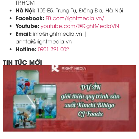
TP.HCM
Hà Nội:
105-E5, Trung Tự, Đống Đa, Hà Nội
Facebook:
FB.com/rightmedia.vn/
Youtube:
youtube.com/@RightMediaVN
Email:
info@rightmedia.vn |
anhtai@rightmedia.vn
Hotline:
0901 391 002
TIN TỨC MỚI