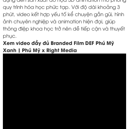
quy trình hóa học phức tạp. Với độ dài khoảng 3
phút, video kết hợp yếu tố kể chuyện gần gũi, hình
ảnh chuyên nghiệp và animation hiện đại, giúp
thông điệp khoa học trở nên dễ tiếp cận và thuyết
phục.
Xem video đầy đủ Branded Film DEF Phú Mỹ
Xanh | Phú Mỹ x Right Media