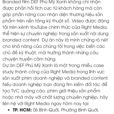
Branded Film DEF Phú Mỹ Xanh không chỉ nhận
được phản hồi tích cực từ khách hàng mà còn
góp phần nâng cao nhận diện thương hiệu sản
phẩm trên nền tảng kỹ thuật số. Video được đăng
tải trên kênh YouTube chính thức của Right Media,
thể hiện sự chuyên nghiệp trong sản xuất nội dung
branded content. Dự án này là minh chứng rõ nét
cho khả năng của chúng tôi trong việc biến các
chủ đề kỹ thuật, môi trường thành những câu
chuyện truyền cảm hứng.
Dự án DEF Phú Mỹ Xanh là một trong nhiều case
study thành công của Right Media trong lĩnh vực
sản xuất phim doanh nghiệp và branded content.
Nếu doanh nghiệp bạn đang tìm kiếm đối tác để
tạo TVC quảng cáo, phim giới thiệu sản phẩm
hoặc nhà máy với chất lượng chuyên nghiệp, hãy
liên hệ với Right Media ngay hôm nay tại:
TP. HCM:
06 Bình Quới, Phường Bình Quới,