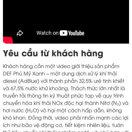
Yêu cầu từ khách hàng
Khách hàng cần một video giới thiệu sản phẩm
DEF Phú Mỹ Xanh – một dung dịch xử lý khí thải
diesel (AdBlue) với thành phần 32,5% urê tinh khiết
và 67,5% nước khử khoáng. Thách thức lớn nhất là
truyền tải thông tin kỹ thuật phức tạp về quy trình
chuyển hóa khí thải NOx độc hại thành Nitơ (N₂) và
hơi nước (H₂O) vô hại một cách hấp dẫn, không
khô khan. Đồng thời, video phải nhấn mạnh các lợi
ích như bảo vệ động cơ, tiết kiệm nhiên liệu, tuân