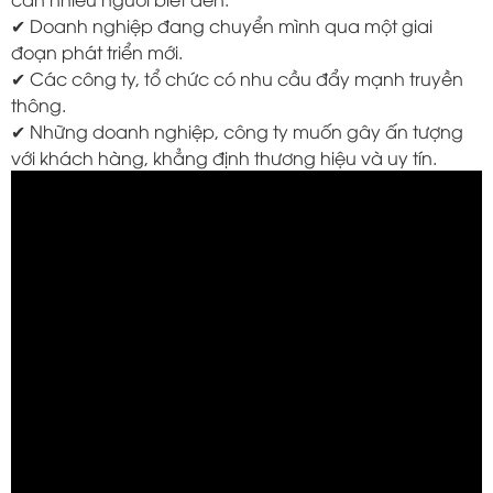
✔ Doanh nghiệp đang chuyển mình qua một giai
đoạn phát triển mới.
✔ Các công ty, tổ chức có nhu cầu đẩy mạnh truyền
thông.
✔ Những doanh nghiệp, công ty muốn gây ấn tượng
với khách hàng, khẳng định thương hiệu và uy tín.