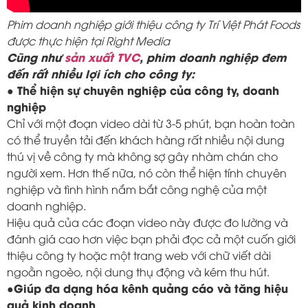
Phim doanh nghiệp giới thiệu công ty Trí Việt Phát Foods
được thực hiện tại Right Media
Cũng như
sản xuất TVC
, phim doanh nghiệp đem
đến rất nhiều lợi ích cho công ty:
● Thể hiện sự chuyên nghiệp của công ty, doanh
nghiệp
Chỉ với một đoạn video dài từ 3-5 phút, bạn hoàn toàn
có thể truyền tải đến khách hàng rất nhiều nội dung
thú vị về công ty mà không sợ gây nhàm chán cho
người xem. Hơn thế nữa, nó còn thể hiện tính chuyên
nghiệp và tình hình nắm bắt công nghệ của một
doanh nghiệp.
Hiệu quả của các đoạn video này được đo lường và
đánh giá cao hơn việc bạn phải đọc cả một cuốn giới
thiệu công ty hoặc một trang web với chữ viết dài
ngoằn ngoèo, nội dung thụ động và kém thu hút.
●Giúp đa dạng hóa kênh quảng cáo và tăng hiệu
quả kinh doanh