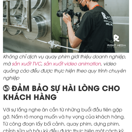
Không chỉ dịch vụ quay phim giới thiệu doanh nghiệp,
mà
sản xuất TVC
,
sản xuất video animation
, video
quảng cáo đều được thực hiện theo quy trình chuyên
nghiệp
➄ ĐẢM BẢO SỰ HÀI LÒNG CHO
KHÁCH HÀNG
Với sự lắng nghe ân cần từ những buổi đầu tiên gặp
gỡ. Nắm rõ mong muốn và hy vọng của khách hàng.
Từ công đoạn lấy bối cảnh, quay phim, dựng phim,
chỉnh sửa và hậu kỳ đều được thực hiện một cách kỹ