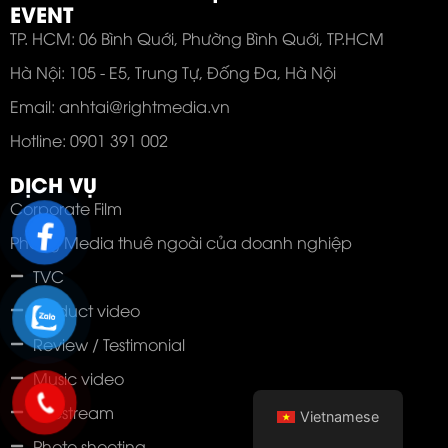
EVENT
TP. HCM: 06 Bình Quới, Phường Bình Quới, TP.HCM
Hà Nội: 105 - E5, Trung Tự, Đống Đa, Hà Nội
Email: anhtai@rightmedia.vn
Hotline: 0901 391 002
DỊCH VỤ
Corporate Film
Phòng Media thuê ngoài của doanh nghiệp
TVC
Product video
Review / Testimonial
Music video
Livestream
Vietnamese
Photo shooting