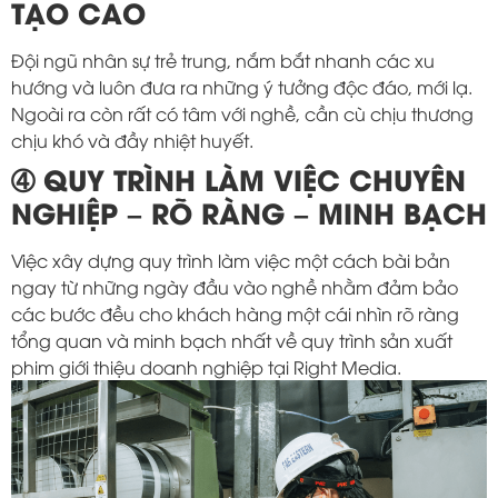
TẠO CAO
Đội ngũ nhân sự trẻ trung, nắm bắt nhanh các xu
hướng và luôn đưa ra những ý tưởng độc đáo, mới lạ.
Ngoài ra còn rất có tâm với nghề, cần cù chịu thương
chịu khó và đầy nhiệt huyết.
➃ QUY TRÌNH LÀM VIỆC CHUYÊN
NGHIỆP – RÕ RÀNG – MINH BẠCH
Việc xây dựng quy trình làm việc một cách bài bản
ngay từ những ngày đầu vào nghề nhằm đảm bảo
các bước đều cho khách hàng một cái nhìn rõ ràng
tổng quan và minh bạch nhất về quy trình sản xuất
phim giới thiệu doanh nghiệp tại Right Media.