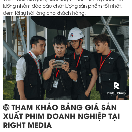
lưỡng nhằm đảo bảo chất lượng sản phẩm tốt nhất,
đem tới sự hài lòng cho khách hàng.
➅ THAM KHẢO BẢNG GIÁ SẢN
XUẤT PHIM DOANH NGHIỆP TẠI
RIGHT MEDIA