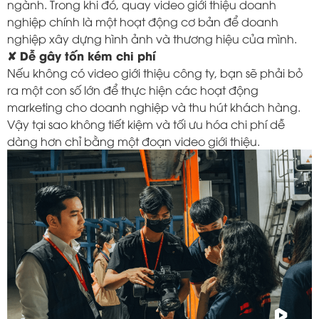
ngành. Trong khi đó, quay video giới thiệu doanh
nghiệp chính là một hoạt động cơ bản để doanh
nghiệp xây dựng hình ảnh và thương hiệu của mình.
✘ Dễ gây tốn kém chi phí
Nếu không có video giới thiệu công ty, bạn sẽ phải bỏ
ra một con số lớn để thực hiện các hoạt động
marketing cho doanh nghiệp và thu hút khách hàng.
Vậy tại sao không tiết kiệm và tối ưu hóa chi phí dễ
dàng hơn chỉ bằng một đoạn video giới thiệu.