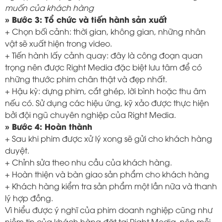
muốn của khách hàng
» Bước 3: Tổ chức và tiến hành sản xuất
+ Chọn bối cảnh: thời gian, không gian, những nhân
vật sẽ xuất hiện trong video.
+ Tiến hành lấy cảnh quay: đây là công đoạn quan
trọng nên được Right Media đặc biệt lưu tâm để có
những thước phim chân thật và đẹp nhất.
+ Hậu kỳ: dựng phim, cắt ghép, lời bình hoặc thu âm
nếu có. Sử dụng các hiệu ứng, kỹ xảo được thực hiện
bởi đội ngũ chuyên nghiệp của Right Media.
» Bước 4: Hoàn thành
+ Sau khi phim được xử lý xong sẽ gửi cho khách hàng
duyệt.
+ Chỉnh sửa theo nhu cầu của khách hàng.
+ Hoàn thiện và bàn giao sản phẩm cho khách hàng
+ Khách hàng kiểm tra sản phẩm một lần nữa và thanh
lý hợp đồng.
Vì hiểu được ý nghĩ của phim doanh nghiệp cũng như
niềm tin của khách hàng đặt tại Right Media, nên mỗi