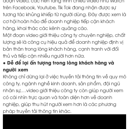
đoạn video, các nền tảng trình chiếu video như Watch
trên Facebook, Youtube, Tik Tok đang nhận được sự
tương tác khủng khiếp từ người dùng. Đây được xem là
cơ hội hoàn hảo để doanh nghiệp tiếp cận khách
hàng, khai thác các kênh quảng cáo.
Một đoạn video giới thiệu công ty chuyên nghiệp, chất
lượng sẽ là công cụ hiệu quả để doanh nghiệp định vị
bản thân trong lòng khách hàng, cạnh tranh với đối
thủ và tiếp cận nhiều người hơn nữa.
● Dễ để lại ấn tượng trong lòng khách hàng và
người xem
Không chỉ dừng lại ở việc truyền tải thông tin về quy mô
công ty, ngành nghề kinh doanh, sản phẩm, đội ngũ
nhân sự,…video giới thiệu công ty còn giúp người xem
có cái nhìn trực quan và toàn diện hơn về doanh
nghiệp, giúp thu hút người xem hơn là các phương
pháp truyền tải thông tin khác.