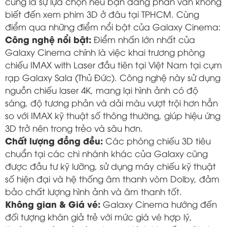
cũng là sự lựa chọn nếu bạn đang phân vân không
biết đến xem phim 3D ở đâu tại TPHCM. Cùng
điểm qua những điểm nổi bật của Galaxy Cinema:
Công nghệ nổi bật:
Điểm nhấn lớn nhất của
Galaxy Cinema chính là việc khai trương phòng
chiếu IMAX with Laser đầu tiên tại Việt Nam tại cụm
rạp Galaxy Sala (Thủ Đức). Công nghệ này sử dụng
nguồn chiếu laser 4K, mang lại hình ảnh có độ
sáng, độ tương phản và dải màu vượt trội hơn hẳn
so với IMAX kỹ thuật số thông thường, giúp hiệu ứng
3D trở nên trong trẻo và sâu hơn.
Chất lượng đồng đều:
Các phòng chiếu 3D tiêu
chuẩn tại các chi nhánh khác của Galaxy cũng
được đầu tư kỹ lưỡng, sử dụng máy chiếu kỹ thuật
số hiện đại và hệ thống âm thanh vòm Dolby, đảm
bảo chất lượng hình ảnh và âm thanh tốt.
Không gian & Giá vé:
Galaxy Cinema hướng đến
đối tượng khán giả trẻ với mức giá vé hợp lý,