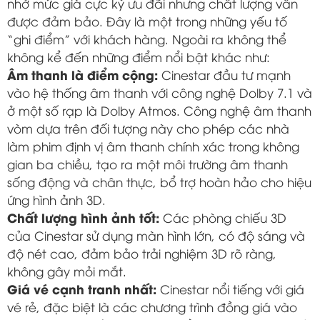
nhờ mức giá cực kỳ ưu đãi nhưng chất lượng vẫn
được đảm bảo. Đây là một trong những yếu tố
“ghi điểm” với khách hàng. Ngoài ra không thể
không kể đến những điểm nổi bật khác như:
Âm thanh là điểm cộng:
Cinestar đầu tư mạnh
vào hệ thống âm thanh với công nghệ Dolby 7.1 và
ở một số rạp là Dolby Atmos. Công nghệ âm thanh
vòm dựa trên đối tượng này cho phép các nhà
làm phim định vị âm thanh chính xác trong không
gian ba chiều, tạo ra một môi trường âm thanh
sống động và chân thực, bổ trợ hoàn hảo cho hiệu
ứng hình ảnh 3D.
Chất lượng hình ảnh tốt:
Các phòng chiếu 3D
của Cinestar sử dụng màn hình lớn, có độ sáng và
độ nét cao, đảm bảo trải nghiệm 3D rõ ràng,
không gây mỏi mắt.
Giá vé cạnh tranh nhất:
Cinestar nổi tiếng với giá
vé rẻ, đặc biệt là các chương trình đồng giá vào