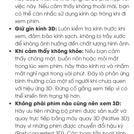
việc này. Nếu cảm thấy không thoải mái, bạn
có thể cân nhắc sử dụng kính áp tròng khi đi
xem phim.
Giữ gìn kính 3D:
Luôn kiểm tra kính trước khi
xem, đảm bảo kính sạch, không bị trầy xước
để không ảnh hưởng đến chất lượng hình ảnh.
Khi cảm thấy không khỏe:
Nếu bạn cảm
thấy chóng mặt, buồn nôn hoặc mỏi mắt
trong lúc xem phim, hãy tháo kính ra và nhắm
mắt nghỉ ngơi trong vài phút. Đây là phản ứng
bình thường của một số người khi chưa quen
với hiệu ứng 3D. Đừng cố gắng xem tiếp vì có
thể khiến tình trạng tệ hơn.
Không phải phim nào cũng nên xem 3D:
Hãy ưu tiên những bộ phim được sản xuất và
quay trực tiếp bằng máy quay 3D (Native 3D)
thay vì những phim được chuyển đổi hậu kỳ
(Post-converted 3D). Các bom tấn hoạt hình