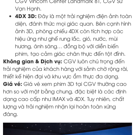
CGV Vincom Center Landmark 81, CGV Sư
Vạn Hạnh.
4DX 3D:
Đây là một trải nghiệm điện ảnh toàn
diện, đánh thức mọi giác quan. Bên cạnh hình
ảnh 3D, phòng chiếu 4DX còn tích hợp các
hiệu ứng như ghế rung lắc, gió, nước, mùi
hương, ánh sáng… đồng bộ với diễn biến
phim, tạo cảm giác chân thực đến tột đỉnh.
Không gian & Dịch vụ:
CGV luôn chú trọng đến
trải nghiệm của khách hàng với sảnh chờ rộng rãi,
thiết kế hiện đại và khu vực ẩm thực đa dạng.
Giá vé:
Giá vé xem phim 3D tại CGV thường cao
hơn so với mặt bằng chung, đặc biệt là các định
dạng cao cấp như IMAX và 4DX. Tuy nhiên, chất
lượng và trải nghiệm nhận lại hoàn toàn xứng
đáng.