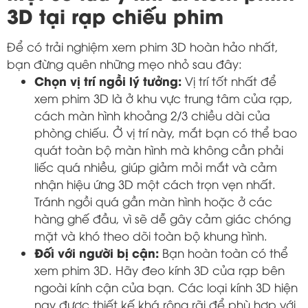
3D tại rạp chiếu phim
Để có trải nghiệm xem phim 3D hoàn hảo nhất,
bạn đừng quên những mẹo nhỏ sau đây:
Chọn vị trí ngồi lý tưởng:
Vị trí tốt nhất để
xem phim 3D là ở khu vực trung tâm của rạp,
cách màn hình khoảng 2/3 chiều dài của
phòng chiếu. Ở vị trí này, mắt bạn có thể bao
quát toàn bộ màn hình mà không cần phải
liếc quá nhiều, giúp giảm mỏi mắt và cảm
nhận hiệu ứng 3D một cách trọn vẹn nhất.
Tránh ngồi quá gần màn hình hoặc ở các
hàng ghế đầu, vì sẽ dễ gây cảm giác chóng
mặt và khó theo dõi toàn bộ khung hình.
Đối với người bị cận:
Bạn hoàn toàn có thể
xem phim 3D. Hãy đeo kính 3D của rạp bên
ngoài kính cận của bạn. Các loại kính 3D hiện
nay được thiết kế khá rộng rãi để phù hợp với