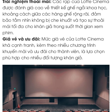
Trải nghiệm thoải mái:
Các rạp của Lotte Cinema
được đánh giá cao về thiết kế ghế ngồi khoa học,
khoảng cách giữa các hàng ghế rộng rãi, đảm
bảo tầm nhìn không bị che khuất và tạo sự thoải
mái tối đa cho khán giả trong suốt thời gian xem
phim.
Giá vé và ưu đãi:
Mức giá vé của Lotte Cinema
khá cạnh tranh, kèm theo nhiều chương trình
khuyến mãi và ưu đãi cho thành viên, là lựa chọn
phù hợp cho nhiều đối tượng khán giả.