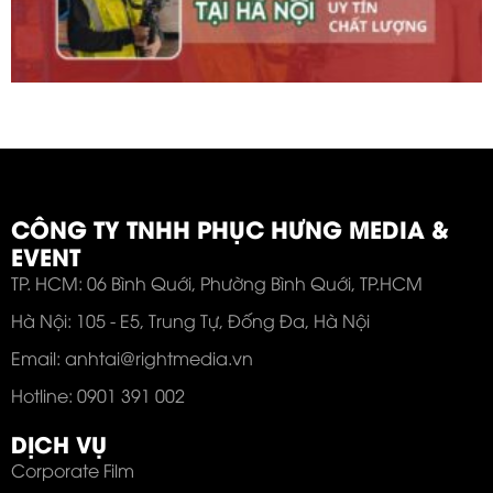
CÔNG TY TNHH PHỤC HƯNG MEDIA &
EVENT
TP. HCM: 06 Bình Quới, Phường Bình Quới, TP.HCM
Hà Nội: 105 - E5, Trung Tự, Đống Đa, Hà Nội
Email: anhtai@rightmedia.vn
Hotline: 0901 391 002
DỊCH VỤ
Corporate Film