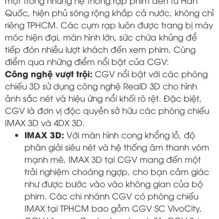
một trong những hệ thống rạp phim đến từ Hàn
Quốc, hiện phủ sóng rộng khắp cả nước, không chỉ
riêng TPHCM. Các cụm rạp luôn được trang bị máy
móc hiện đại, màn hình lớn, sức chứa khủng để
tiếp đón nhiều lượt khách đến xem phim. Cùng
điểm qua những điểm nổi bật của CGV:
Công nghệ vượt trội:
CGV nổi bật với các phòng
chiếu 3D sử dụng công nghệ RealD 3D cho hình
ảnh sắc nét và hiệu ứng nổi khối rõ rệt. Đặc biệt,
CGV là đơn vị độc quyền sở hữu các phòng chiếu
IMAX 3D và 4DX 3D.
IMAX 3D:
Với màn hình cong khổng lồ, độ
phân giải siêu nét và hệ thống âm thanh vòm
mạnh mẽ, IMAX 3D tại CGV mang đến một
trải nghiệm choáng ngợp, cho bạn cảm giác
như được bước vào vào không gian của bộ
phim. Các chi nhánh CGV có phòng chiếu
IMAX tại TPHCM bao gồm CGV SC VivoCity,