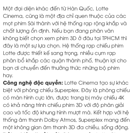
Một đại diện khác đến từ Hàn Quốc, Lotte
Cinema, cũng là một địa chỉ quen thuộc của các
mọt phim Sài thành với hệ thống rạp rộng khắp và
chất lượng ổn định. Nếu bạn đang phân vân
không biết chọn xem phim 3D ở đâu tại TPHCM thì
đây là một sự lựa chọn. Hệ thống rạp chiếu phim
Lotte được thiết kế sang trọng, nhiều cụm rạp
phân bổ khắp các quận thành phố, thuận lợi cho
bạn di chuyển đến thưởng thức những bộ phim
hay.
Công nghệ độc quyền:
Lotte Cinema tạo sự khác
biệt với phòng chiếu Superplex. Đây là phòng chiếu
có màn hình cực lớn, được trang bị máy chiếu 4K
có khả năng trình chiếu phim 3D với độ phân giải
cao và tốc độ khung hình mượt mà. Kết hợp với hệ
thống âm thanh Dolby Atmos, Superplex mang đến
một không gian âm thanh 3D đa chiều, sống động.