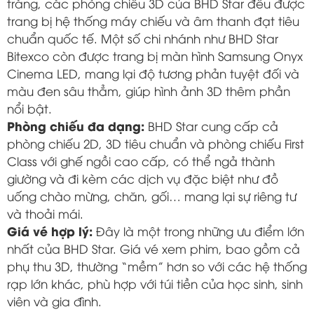
tráng, các phòng chiếu 3D của BHD Star đều được
trang bị hệ thống máy chiếu và âm thanh đạt tiêu
chuẩn quốc tế. Một số chi nhánh như BHD Star
Bitexco còn được trang bị màn hình Samsung Onyx
Cinema LED, mang lại độ tương phản tuyệt đối và
màu đen sâu thẳm, giúp hình ảnh 3D thêm phần
nổi bật.
Phòng chiếu đa dạng:
BHD Star cung cấp cả
phòng chiếu 2D, 3D tiêu chuẩn và phòng chiếu First
Class với ghế ngồi cao cấp, có thể ngả thành
giường và đi kèm các dịch vụ đặc biệt như đồ
uống chào mừng, chăn, gối… mang lại sự riêng tư
và thoải mái.
Giá vé hợp lý:
Đây là một trong những ưu điểm lớn
nhất của BHD Star. Giá vé xem phim, bao gồm cả
phụ thu 3D, thường “mềm” hơn so với các hệ thống
rạp lớn khác, phù hợp với túi tiền của học sinh, sinh
viên và gia đình.