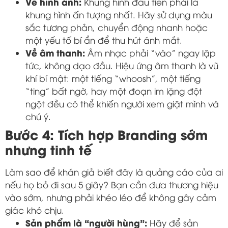
Về hình ảnh:
Khung hình đầu tiên phải là
khung hình ấn tượng nhất. Hãy sử dụng màu
sắc tương phản, chuyển động nhanh hoặc
một yếu tố bí ẩn để thu hút ánh mắt.
Về âm thanh:
Âm nhạc phải “vào” ngay lập
tức, không dạo đầu. Hiệu ứng âm thanh là vũ
khí bí mật: một tiếng “whoosh”, một tiếng
“ting” bất ngờ, hay một đoạn im lặng đột
ngột đều có thể khiến người xem giật mình và
chú ý.
Bước 4: Tích hợp Branding sớm
nhưng tinh tế
Làm sao để khán giả biết đây là quảng cáo của ai
nếu họ bỏ đi sau 5 giây? Bạn cần đưa thương hiệu
vào sớm, nhưng phải khéo léo để không gây cảm
giác khó chịu.
Sản phẩm là “người hùng”:
Hãy để sản