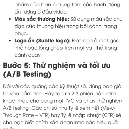
phẩm của bạn là trung tâm của hành động
ấn tượng ở đầu video.
Màu sắc thương hiệu:
Sử dụng màu sắc chủ
đạo của thương hiệu trong bối cảnh, trang
phục.
Logo ẩn (Subtle logo):
Đặt logo ở một góc
nhỏ hoặc lồng ghép trên một vật thể trong
cảnh quay.
Bước 5: Thử nghiệm và tối ưu
(A/B Testing)
Đối với các quảng cáo kỹ thuật số, đừng bao giờ
tin vào cảm tính. Hãy tạo ra 2-3 phiên bản intro
khác nhau cho cùng một TVC và chạy thử nghiệm
A/B testing. Các chỉ số như Tỷ lệ xem hết (View-
Through Rate – VTR) hay Tỷ lệ nhấp chuột (CTR) sẽ
cho bạn biết chính xác đoạn intro nào hiệu quả