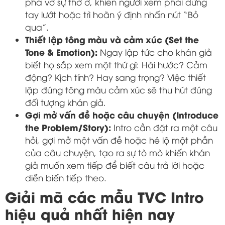
phá vỡ sự thờ ơ, khiến người xem phải dừng
tay lướt hoặc trì hoãn ý định nhấn nút “Bỏ
qua”.
Thiết lập tông màu và cảm xúc (Set the
Tone & Emotion):
Ngay lập tức cho khán giả
biết họ sắp xem một thứ gì: Hài hước? Cảm
động? Kịch tính? Hay sang trọng? Việc thiết
lập đúng tông màu cảm xúc sẽ thu hút đúng
đối tượng khán giả.
Gợi mở vấn đề hoặc câu chuyện (Introduce
the Problem/Story):
Intro cần đặt ra một câu
hỏi, gợi mở một vấn đề hoặc hé lộ một phần
của câu chuyện, tạo ra sự tò mò khiến khán
giả muốn xem tiếp để biết câu trả lời hoặc
diễn biến tiếp theo.
Giải mã các mẫu TVC Intro
hiệu quả nhất hiện nay