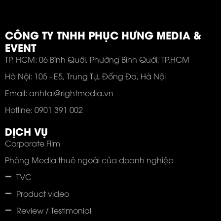
CÔNG TY TNHH PHỤC HƯNG MEDIA &
EVENT
TP. HCM: 06 Bình Quới, Phường Bình Quới, TP.HCM
Hà Nội: 105 - E5, Trung Tự, Đống Đa, Hà Nội
Email: anhtai@rightmedia.vn
Hotline: 0901 391 002
DỊCH VỤ
Corporate Film
Phòng Media thuê ngoài của doanh nghiệp
TVC
Product video
Review / Testimonial