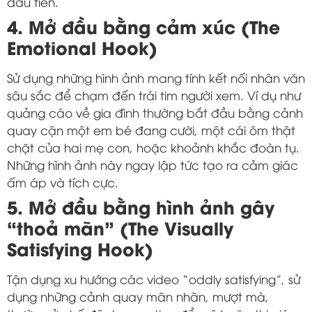
đầu tiên.
4. Mở đầu bằng cảm xúc (The
Emotional Hook)
Sử dụng những hình ảnh mang tính kết nối nhân văn
sâu sắc để chạm đến trái tim người xem. Ví dụ như
quảng cáo về gia đình thường bắt đầu bằng cảnh
quay cận một em bé đang cười, một cái ôm thật
chặt của hai mẹ con, hoặc khoảnh khắc đoàn tụ.
Những hình ảnh này ngay lập tức tạo ra cảm giác
ấm áp và tích cực.
5. Mở đầu bằng hình ảnh gây
“thoả mãn” (The Visually
Satisfying Hook)
Tận dụng xu hướng các video “oddly satisfying”, sử
dụng những cảnh quay mãn nhãn, mượt mà,