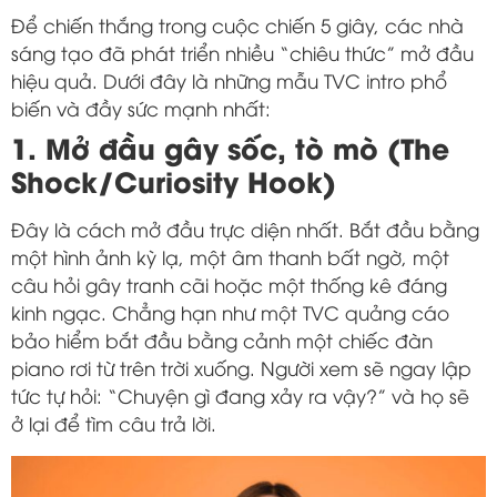
Để chiến thắng trong cuộc chiến 5 giây, các nhà
sáng tạo đã phát triển nhiều “chiêu thức” mở đầu
hiệu quả. Dưới đây là những mẫu TVC intro phổ
biến và đầy sức mạnh nhất:
1. Mở đầu gây sốc, tò mò (The
Shock/Curiosity Hook)
Đây là cách mở đầu trực diện nhất. Bắt đầu bằng
một hình ảnh kỳ lạ, một âm thanh bất ngờ, một
câu hỏi gây tranh cãi hoặc một thống kê đáng
kinh ngạc. Chẳng hạn như một TVC quảng cáo
bảo hiểm bắt đầu bằng cảnh một chiếc đàn
piano rơi từ trên trời xuống. Người xem sẽ ngay lập
tức tự hỏi: “Chuyện gì đang xảy ra vậy?” và họ sẽ
ở lại để tìm câu trả lời.