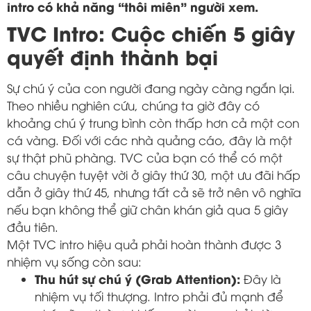
intro có khả năng “thôi miên” người xem.
TVC Intro: Cuộc chiến 5 giây
quyết định thành bại
Sự chú ý của con người đang ngày càng ngắn lại.
Theo nhiều nghiên cứu, chúng ta giờ đây có
khoảng chú ý trung bình còn thấp hơn cả một con
cá vàng. Đối với các nhà quảng cáo, đây là một
sự thật phũ phàng. TVC của bạn có thể có một
câu chuyện tuyệt vời ở giây thứ 30, một ưu đãi hấp
dẫn ở giây thứ 45, nhưng tất cả sẽ trở nên vô nghĩa
nếu bạn không thể giữ chân khán giả qua 5 giây
đầu tiên.
Một TVC intro hiệu quả phải hoàn thành được 3
nhiệm vụ sống còn sau:
Thu hút sự chú ý (Grab Attention):
Đây là
nhiệm vụ tối thượng. Intro phải đủ mạnh để