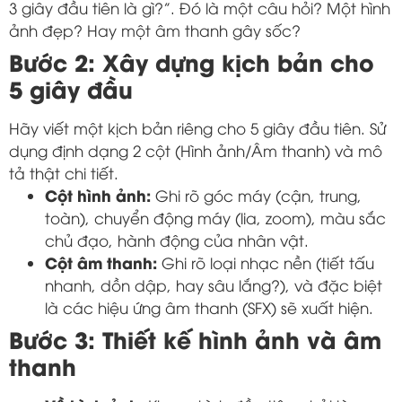
3 giây đầu tiên là gì?”. Đó là một câu hỏi? Một hình
ảnh đẹp? Hay một âm thanh gây sốc?
Bước 2: Xây dựng kịch bản cho
5 giây đầu
Hãy viết một kịch bản riêng cho 5 giây đầu tiên. Sử
dụng định dạng 2 cột (Hình ảnh/Âm thanh) và mô
tả thật chi tiết.
Cột hình ảnh:
Ghi rõ góc máy (cận, trung,
toàn), chuyển động máy (lia, zoom), màu sắc
chủ đạo, hành động của nhân vật.
Cột âm thanh:
Ghi rõ loại nhạc nền (tiết tấu
nhanh, dồn dập, hay sâu lắng?), và đặc biệt
là các hiệu ứng âm thanh (SFX) sẽ xuất hiện.
Bước 3: Thiết kế hình ảnh và âm
thanh