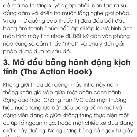
đề mà họ thường xuyên gặp phải, bạn tạo ra sự
đồng cảm và khiến họ muốn lắng nghe giải pháp.
Ví dụ như quảng cáo thuốc trị đau đầu bắt đầu
bằng âm thanh “búa bổ” lặp đi lặp lại và hình ảnh
màn hình máy tính nhòe đi. Bất kỳ dân văn phòng
nào cũng sẽ cảm thấy “nhột” và chú ý đến giải
pháp được đưa ra sau đó.
3. Mở đầu bằng hành động kịch
tính (The Action Hook)
Không giới thiệu dài dòng, mẫu intro này ném
thẳng khán giả vào giữa một phân cảnh hành
động cao trào. Chẳng hạn TVC của một thương
hiệu nước tăng lực bắt đầu bằng cảnh một vận
động viên đang ở giữa không trung thực hiện một
cú úp rổ ngoạn mục, hoặc một chiếc xe đua đang
drift cháy đường. Năng lượng bùng nổ ngay từ giây