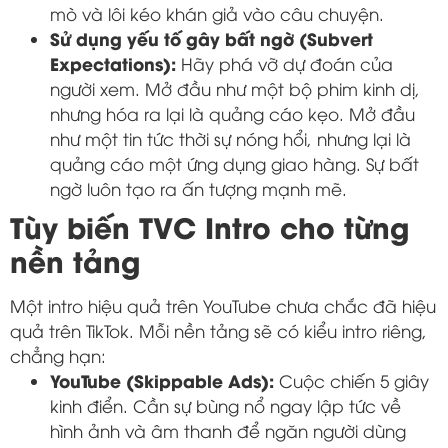
mò và lôi kéo khán giả vào câu chuyện.
Sử dụng yếu tố gây bất ngờ (Subvert
Expectations):
Hãy phá vỡ dự đoán của
người xem. Mở đầu như một bộ phim kinh dị,
nhưng hóa ra lại là quảng cáo kẹo. Mở đầu
như một tin tức thời sự nóng hổi, nhưng lại là
quảng cáo một ứng dụng giao hàng. Sự bất
ngờ luôn tạo ra ấn tượng mạnh mẽ.
Tùy biến TVC Intro cho từng
nền tảng
Một intro hiệu quả trên YouTube chưa chắc đã hiệu
quả trên TikTok. Mỗi nền tảng sẽ có kiểu intro riêng,
chẳng hạn:
YouTube (Skippable Ads):
Cuộc chiến 5 giây
kinh điển. Cần sự bùng nổ ngay lập tức về
hình ảnh và âm thanh để ngăn người dùng