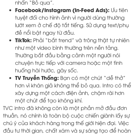
nhấn “Bỏ qua”.
Facebook/Instagram (In-Feed Ads):
Ưu tiên
tuyệt đối cho hình ảnh vì người dùng thường
lướt xem ở chế độ tắt tiếng. Sử dụng text/phụ
đề nổi bật ngay từ đầu.
TikTok:
Phải “bắt trend” và trông thật tự nhiên
như một video bình thường trên nền tảng.
Thường bắt đầu bằng cảnh một người nói
chuyện trực tiếp với camera hoặc một tình
huống hài hước, gây sốc.
TV Truyền Thống:
Bạn có một chút “dễ thở”
hơn vì khán giả không thể bỏ qua. Intro có thể
xây dựng một cách điện ảnh, chậm rãi hơn
một chút để tạo không khí.
TVC intro đã không còn là một phần mở đầu đơn
thuần, nó chính là toàn bộ cuộc chiến giành lấy sự
chú ý của khách hàng trong thế giới hiện đại. Việc
đầu tư thời gian, chất xám và sự sáng tạo để hoàn