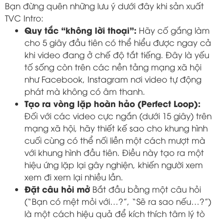
Bạn đừng quên những lưu ý dưới đây khi sản xuất
TVC Intro:
Quy tắc “không lời thoại”:
Hãy cố gắng làm
cho 5 giây đầu tiên có thể hiểu được ngay cả
khi video đang ở chế độ tắt tiếng. Đây là yếu
tố sống còn trên các nền tảng mạng xã hội
như Facebook, Instagram nơi video tự động
phát mà không có âm thanh.
Tạo ra vòng lặp hoàn hảo (Perfect Loop):
Đối với các video cực ngắn (dưới 15 giây) trên
mạng xã hội, hãy thiết kế sao cho khung hình
cuối cùng có thể nối liền một cách mượt mà
với khung hình đầu tiên. Điều này tạo ra một
hiệu ứng lặp lại gây nghiện, khiến người xem
xem đi xem lại nhiều lần.
Đặt câu hỏi mở
Bắt đầu bằng một câu hỏi
(“Bạn có mệt mỏi với…?”, “Sẽ ra sao nếu…?”)
là một cách hiệu quả để kích thích tâm lý tò