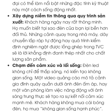
đại có thể làm nổi bật những đặc tính kỹ thuật
này một cách sống động nhất.
Xây dựng niềm tin thông qua quy trình sản
xuất:
Khách hàng ngày nay rất thông minh.
Họ muốn biết tại sao đèn của bạn lại bền hơn
đối thủ. Những cảnh quay trong nhà máy, dây
chuyền lắp ráp tự động hay quá trình kiểm
định nghiêm ngặt được lồng ghép trong TVC
sẽ là lời khẳng định đanh thép nhất cho chất
lượng sản phẩm.
Chạm đến cảm xúc và lối sống:
Đèn led
không chỉ để thắp sáng, nó kiến tạo không
gian sống. Một video quảng cáo mô tả cảnh
gia đình quây quần dưới ánh đèn ấm áp, hay
một văn phòng làm việc năng động với ánh
sáng trung thực sẽ tạo ra sự kết nối cảm xúc
mạnh mẽ. Khách hàng không mua cái bóng
đèn, họ mua “không gian sống hạnh phúc”.