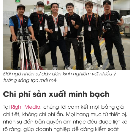
Đội ngũ nhân sự dày dặn kinh nghiệm với nhiều ý
tưởng sáng tạo mới mẻ
Chi phí sản xuất minh bạch
Tại
Right Media
, chúng tôi cam kết một bảng giá
chi tiết, không chi phí ẩn. Mọi hạng mục từ thiết bị,
nhân sự đến bản quyền âm nhạc đều được liệt kê
rõ ràng, giúp doanh nghiệp dễ dàng kiểm soát