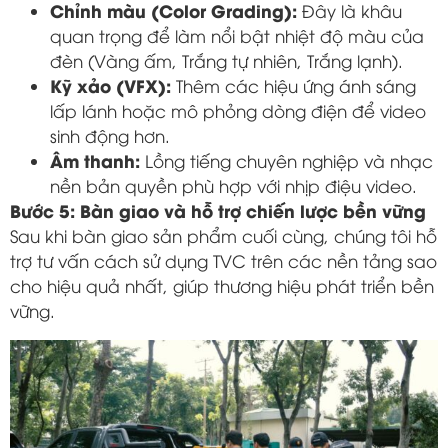
Chỉnh màu (Color Grading):
Đây là khâu
quan trọng để làm nổi bật nhiệt độ màu của
đèn (Vàng ấm, Trắng tự nhiên, Trắng lạnh).
Kỹ xảo (VFX):
Thêm các hiệu ứng ánh sáng
lấp lánh hoặc mô phỏng dòng điện để video
sinh động hơn.
Âm thanh:
Lồng tiếng chuyên nghiệp và nhạc
nền bản quyền phù hợp với nhịp điệu video.
Bước 5: Bàn giao và hỗ trợ chiến lược bền vững
Sau khi bàn giao sản phẩm cuối cùng, chúng tôi hỗ
trợ tư vấn cách sử dụng TVC trên các nền tảng sao
cho hiệu quả nhất, giúp thương hiệu phát triển bền
vững.