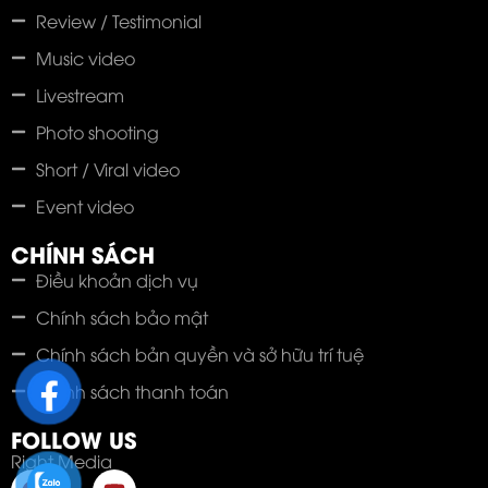
Review / Testimonial
Music video
Livestream
Photo shooting
Short / Viral video
Event video
CHÍNH SÁCH
Điều khoản dịch vụ
Chính sách bảo mật
Chính sách bản quyền và sở hữu trí tuệ
Chính sách thanh toán
FOLLOW US
Right Media