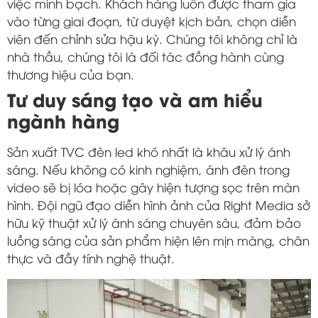
việc minh bạch. Khách hàng luôn được tham gia
vào từng giai đoạn, từ duyệt kịch bản, chọn diễn
viên đến chỉnh sửa hậu kỳ. Chúng tôi không chỉ là
nhà thầu, chúng tôi là đối tác đồng hành cùng
thương hiệu của bạn.
Tư duy sáng tạo và am hiểu
ngành hàng
Sản xuất TVC đèn led khó nhất là khâu xử lý ánh
sáng. Nếu không có kinh nghiệm, ánh đèn trong
video sẽ bị lóa hoặc gây hiện tượng sọc trên màn
hình. Đội ngũ đạo diễn hình ảnh của Right Media sở
hữu kỹ thuật xử lý ánh sáng chuyên sâu, đảm bảo
luồng sáng của sản phẩm hiện lên mịn màng, chân
thực và đầy tính nghệ thuật.