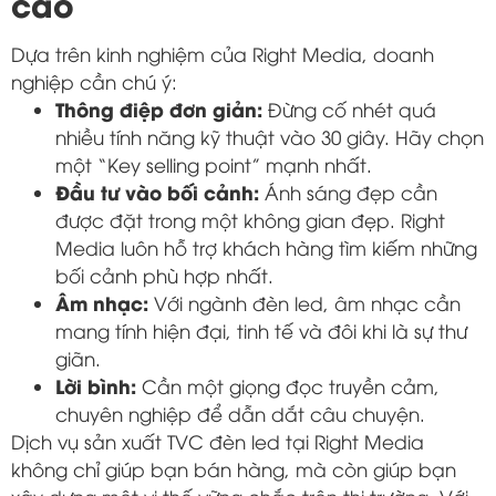
cao
Dựa trên kinh nghiệm của Right Media, doanh
nghiệp cần chú ý:
Thông điệp đơn giản:
Đừng cố nhét quá
nhiều tính năng kỹ thuật vào 30 giây. Hãy chọn
một “Key selling point” mạnh nhất.
Đầu tư vào bối cảnh:
Ánh sáng đẹp cần
được đặt trong một không gian đẹp. Right
Media luôn hỗ trợ khách hàng tìm kiếm những
bối cảnh phù hợp nhất.
Âm nhạc:
Với ngành đèn led, âm nhạc cần
mang tính hiện đại, tinh tế và đôi khi là sự thư
giãn.
Lời bình:
Cần một giọng đọc truyền cảm,
chuyên nghiệp để dẫn dắt câu chuyện.
Dịch vụ sản xuất TVC đèn led tại Right Media
không chỉ giúp bạn bán hàng, mà còn giúp bạn