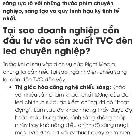
sáng rực rỡ với những thước phim chuyên
nghiệp, sáng tạo và quy trình hậu kỳ tinh tế
nhất.
Tại sao doanh nghiệp cần
đầu tư vào sản xuất TVC đèn
led chuyên nghiệp?
Trước khi đi sâu vào dịch vụ của Right Media,
chúng ta cần hiểu tại sao ngành điện chiếu sáng
lại cần đến TVC đến vậy:
Thị giác hóa công nghệ chiếu sáng:
Khác
với nhiều sản phẩm khác, chất lượng của đèn
led chỉ thực sự được kiểm chứng khi nó “hoạt
động”. Làm sao để khách hàng thấy được độ
hoàn màu trung thực, ánh sáng không nhấp
nháy hay khả năng điều chỉnh độ sáng mượt
mà? TVC đèn led với kỹ thuật quay phim hiện