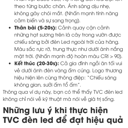
theo từng bước chân. Ánh sáng dịu nhẹ,
không gây chói mắt. (Nhấn mạnh tính năng
cảm biến và sự sang trọng).
Thân bài (5-20s):
Cảnh quay cận cảnh
những hạt sương trên lá cây trong vườn được
chiếu sáng bởi đèn Led ngoài trời của hãng.
Màu sắc rực rỡ, trung thực như dưới ánh nắng
mặt trời. (Nhấn mạnh độ hoàn màu CRI > 90).
Kết thúc (20-30s):
Cả gia đình ngồi ăn tối vui
vẻ dưới ánh đèn vàng ấm cúng. Logo thương
hiệu hiện lên cùng thông điệp: “Chiếu sáng
không gian, sưởi ấm tổ ấm”.
Thông qua ví dụ này, bạn có thể thấy TVC đèn led
không chỉ nói về kỹ thuật mà nói về giá trị sống.
Những lưu ý khi thực hiện
TVC đèn led để đạt hiệu quả