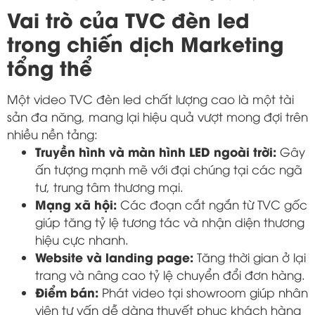
Vai trò của TVC đèn led
trong chiến dịch Marketing
tổng thể
Một video TVC đèn led chất lượng cao là một tài
sản đa năng, mang lại hiệu quả vượt mong đợi trên
nhiều nền tảng:
Truyền hình và màn hình LED ngoài trời:
Gây
ấn tượng mạnh mẽ với đại chúng tại các ngã
tư, trung tâm thương mại.
Mạng xã hội:
Các đoạn cắt ngắn từ TVC gốc
giúp tăng tỷ lệ tương tác và nhận diện thương
hiệu cực nhanh.
Website và landing page:
Tăng thời gian ở lại
trang và nâng cao tỷ lệ chuyển đổi đơn hàng.
Điểm bán:
Phát video tại showroom giúp nhân
viên tư vấn dễ dàng thuyết phục khách hàng