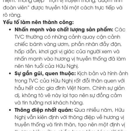
đoàn viên” được truyền tải một cách trực tiếp và
rõ ràng.
Yếu tố làm nên thành công:
Nhấn mạnh vào chất lượng sản phẩm:
Các
TVC thường có những cảnh quay cận cảnh
chiếc bánh vàng ươm, phần nhân đầy đặn,
hấp dẫn, khơi gợi vị giác của người xem và
nhấn mạnh vào hương vị truyền thống đã làm
nên tên tuổi của Hữu Nghị.
Sự gần gũi, quen thuộc:
Kịch bản và hình ảnh
trong TVC của Hữu Nghị rất đỗi thân quen với
hầu hết các gia đình Việt Nam. Chính sự giản
dị, không tô vẽ này lại tạo nên sự đồng cảm
và tin tưởng nơi khách hàng.
Thông điệp nhất quán:
Qua nhiều năm, Hữu
Nghị vẫn kiên định với thông điệp về hương vị
truyền thống và tình thân, tạo nên một định vị