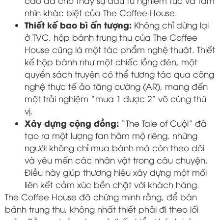
cao đã cho thấy sự đầu tư nghiêm túc và tầm
nhìn khác biệt của The Coffee House.
Thiết kế bao bì ấn tượng:
Không chỉ dừng lại
ở TVC, hộp bánh trung thu của The Coffee
House cũng là một tác phẩm nghệ thuật. Thiết
kế hộp bánh như một chiếc lồng đèn, một
quyển sách truyện có thể tương tác qua công
nghệ thực tế ảo tăng cường (AR), mang đến
một trải nghiệm “mua 1 được 2” vô cùng thú
vị.
Xây dựng cộng đồng:
“The Tale of Cuội” đã
tạo ra một lượng fan hâm mộ riêng, những
người không chỉ mua bánh mà còn theo dõi
và yêu mến các nhân vật trong câu chuyện.
Điều này giúp thương hiệu xây dựng một mối
liên kết cảm xúc bền chặt với khách hàng.
The Coffee House đã chứng minh rằng, để bán
bánh trung thu, không nhất thiết phải đi theo lối