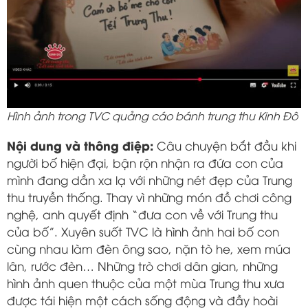
Hình ảnh trong TVC quảng cáo bánh trung thu Kinh Đô
Nội dung và thông điệp:
Câu chuyện bắt đầu khi
người bố hiện đại, bận rộn nhận ra đứa con của
mình đang dần xa lạ với những nét đẹp của Trung
thu truyền thống. Thay vì những món đồ chơi công
nghệ, anh quyết định “đưa con về với Trung thu
của bố”. Xuyên suốt TVC là hình ảnh hai bố con
cùng nhau làm đèn ông sao, nặn tò he, xem múa
lân, rước đèn… Những trò chơi dân gian, những
hình ảnh quen thuộc của một mùa Trung thu xưa
được tái hiện một cách sống động và đầy hoài