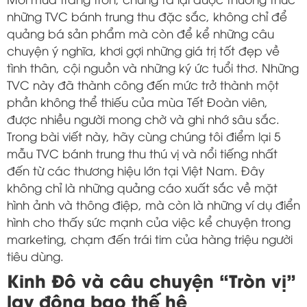
những TVC bánh trung thu đặc sắc, không chỉ để
quảng bá sản phẩm mà còn để kể những câu
chuyện ý nghĩa, khơi gợi những giá trị tốt đẹp về
tình thân, cội nguồn và những ký ức tuổi thơ. Những
TVC này đã thành công đến mức trở thành một
phần không thể thiếu của mùa Tết Đoàn viên,
được nhiều người mong chờ và ghi nhớ sâu sắc.
Trong bài viết này, hãy cùng chúng tôi điểm lại 5
mẫu TVC bánh trung thu thú vị và nổi tiếng nhất
đến từ các thương hiệu lớn tại Việt Nam. Đây
không chỉ là những quảng cáo xuất sắc về mặt
hình ảnh và thông điệp, mà còn là những ví dụ điển
hình cho thấy sức mạnh của việc kể chuyện trong
marketing, chạm đến trái tim của hàng triệu người
tiêu dùng.
Kinh Đô và câu chuyện “Tròn vị”
lay động bao thế hệ