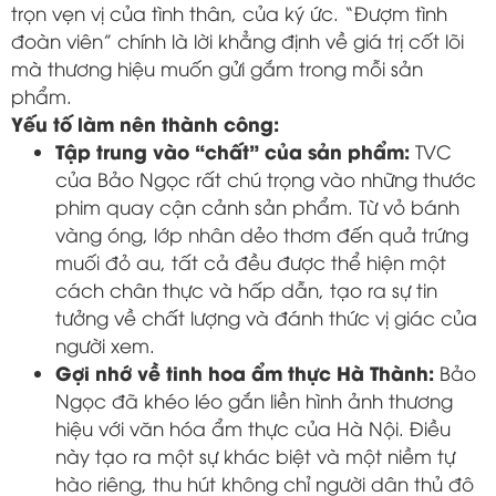
trọn vẹn vị của tình thân, của ký ức. “Đượm tình
đoàn viên” chính là lời khẳng định về giá trị cốt lõi
mà thương hiệu muốn gửi gắm trong mỗi sản
phẩm.
Yếu tố làm nên thành công:
Tập trung vào “chất” của sản phẩm:
TVC
của Bảo Ngọc rất chú trọng vào những thước
phim quay cận cảnh sản phẩm. Từ vỏ bánh
vàng óng, lớp nhân dẻo thơm đến quả trứng
muối đỏ au, tất cả đều được thể hiện một
cách chân thực và hấp dẫn, tạo ra sự tin
tưởng về chất lượng và đánh thức vị giác của
người xem.
Gợi nhớ về tinh hoa ẩm thực Hà Thành:
Bảo
Ngọc đã khéo léo gắn liền hình ảnh thương
hiệu với văn hóa ẩm thực của Hà Nội. Điều
này tạo ra một sự khác biệt và một niềm tự
hào riêng, thu hút không chỉ người dân thủ đô