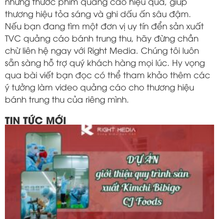
những thước phim quảng cáo hiệu quả, giúp
thương hiệu tỏa sáng và ghi dấu ấn sâu đậm.
Nếu bạn đang tìm một đơn vị uy tín đển sản xuất
TVC quảng cáo bánh trung thu, hãy đừng chần
chừ liên hệ ngay với Right Media. Chúng tôi luôn
sẵn sàng hỗ trợ quý khách hàng mọi lúc. Hy vọng
qua bài viết bạn đọc có thể tham khảo thêm các
ý tưởng làm video quảng cáo cho thương hiệu
bánh trung thu của riêng mình.
TIN TỨC MỚI