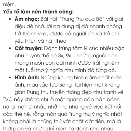
niệm.
Yếu tố làm nên thành công:
Âm nhạc:
Bài hát “Trung Thu của Bố” với giai
điệu dễ nhớ, lời ca dung dị đã nhanh chóng
trở thành viral, được cả người lớn và trẻ em
yêu thích và hát theo.
Cốt truyện:
Đánh trúng tâm lý của nhiều bậc
phụ huynh thế hệ 8x, 9x – những người luôn
mong muốn con cái mình được trải nghiệm
một tuổi thơ ý nghĩa như mình đã từng có.
Hình ảnh:
Những khung hình đậm chất điện
ảnh, màu sắc tươi sáng, tái hiện một không
gian Trung thu truyền thống đẹp như tranh vẽ.
TVC này không chỉ là một quảng cáo bán bánh,
nó là một lời nhắc nhở nhẹ nhàng về việc kết nối
các thế hệ, rằng món quà Trung thu ý nghĩa nhất
không phải là những thứ vật chất đắt tiền, mà là
thời gian và những kỷ niệm ta dành cho nhau.