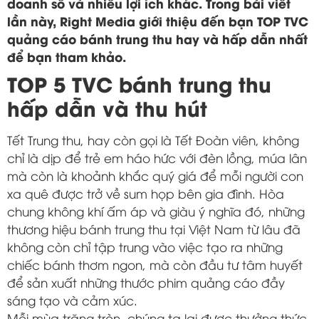
doanh số và nhiều lợi ích khác. Trong bài viết
lần này, Right Media giới thiệu đến bạn TOP TVC
quảng cáo bánh trung thu hay và hấp dẫn nhất
để bạn tham khảo.
TOP 5 TVC bánh trung thu
hấp dẫn và thu hút
Tết Trung thu, hay còn gọi là Tết Đoàn viên, không
chỉ là dịp để trẻ em háo hức với đèn lồng, múa lân
mà còn là khoảnh khắc quý giá để mỗi người con
xa quê được trở về sum họp bên gia đình. Hòa
chung không khí ấm áp và giàu ý nghĩa đó, những
thương hiệu bánh trung thu tại Việt Nam từ lâu đã
không còn chỉ tập trung vào việc tạo ra những
chiếc bánh thơm ngon, mà còn đầu tư tâm huyết
để sản xuất những thước phim quảng cáo đầy
sáng tạo và cảm xúc.
Mỗi mùa trăng tròn, chúng ta lại được thưởng thức