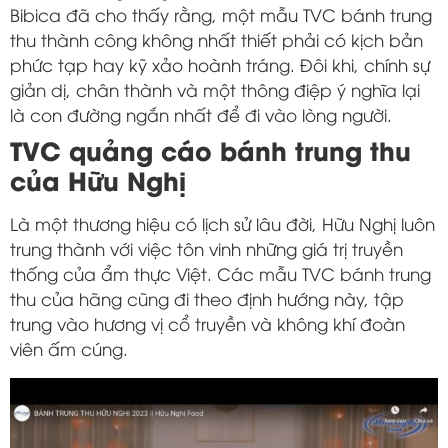
Bibica đã cho thấy rằng, một mẫu TVC bánh trung
thu thành công không nhất thiết phải có kịch bản
phức tạp hay kỹ xảo hoành tráng. Đôi khi, chính sự
giản dị, chân thành và một thông điệp ý nghĩa lại
là con đường ngắn nhất để đi vào lòng người.
TVC quảng cáo bánh trung thu
của Hữu Nghị
Là một thương hiệu có lịch sử lâu đời, Hữu Nghị luôn
trung thành với việc tôn vinh những giá trị truyền
thống của ẩm thực Việt. Các mẫu TVC bánh trung
thu của hãng cũng đi theo định hướng này, tập
trung vào hương vị cổ truyền và không khí đoàn
viên ấm cúng.