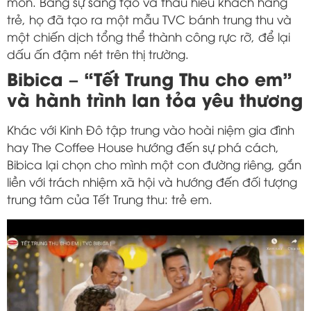
mòn. Bằng sự sáng tạo và thấu hiểu khách hàng
trẻ, họ đã tạo ra một mẫu TVC bánh trung thu và
một chiến dịch tổng thể thành công rực rỡ, để lại
dấu ấn đậm nét trên thị trường.
Bibica – “Tết Trung Thu cho em”
và hành trình lan tỏa yêu thương
Khác với Kinh Đô tập trung vào hoài niệm gia đình
hay The Coffee House hướng đến sự phá cách,
Bibica lại chọn cho mình một con đường riêng, gắn
liền với trách nhiệm xã hội và hướng đến đối tượng
trung tâm của Tết Trung thu: trẻ em.