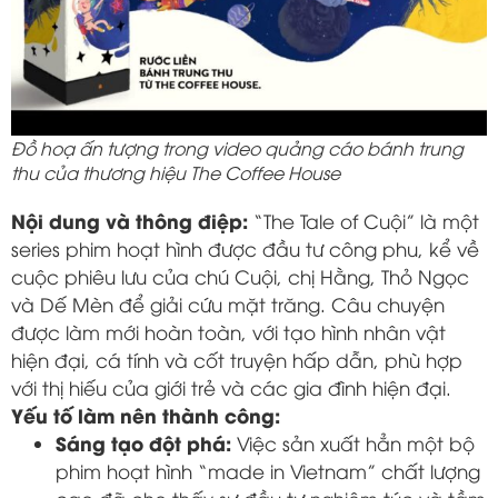
Đồ hoạ ấn tượng trong video quảng cáo bánh trung
thu của thương hiệu The Coffee House
Nội dung và thông điệp:
“The Tale of Cuội” là một
series phim hoạt hình được đầu tư công phu, kể về
cuộc phiêu lưu của chú Cuội, chị Hằng, Thỏ Ngọc
và Dế Mèn để giải cứu mặt trăng. Câu chuyện
được làm mới hoàn toàn, với tạo hình nhân vật
hiện đại, cá tính và cốt truyện hấp dẫn, phù hợp
với thị hiếu của giới trẻ và các gia đình hiện đại.
Yếu tố làm nên thành công:
Sáng tạo đột phá:
Việc sản xuất hẳn một bộ
phim hoạt hình “made in Vietnam” chất lượng