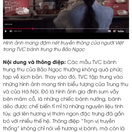
Hình ảnh mang đậm nét truyền thông của người Việt
trong TVC bánh trung thu Bảo Ngọc
Nội dung và thông điệp:
Các mẫu TVC bánh
trung thu của Bảo Ngọc thường không quá phức
tạp về kịch bản. Thay vào đó, TVC tập trung vào
những hình ảnh mang tính biểu tượng của Trung thu
và của Hà Nội. Đó là hình ảnh gia đình sum vầy
bên mâm cỗ, là những chiếc bánh nướng, bánh
dẻo được chế biến tỉ mỉ từ những nguyên liệu tinh
túy, gợi lên hương vị thơm ngon đặc trưng đã gắn
bó với nhiều thế hệ. Thông điệp “Trọn vị truyền
thống” không chỉ nói về hương vị bánh, mà còn là