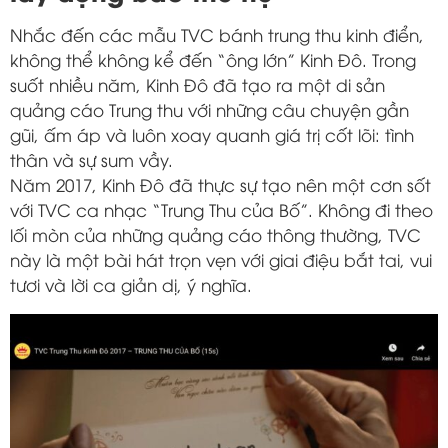
Nhắc đến các mẫu TVC bánh trung thu kinh điển,
không thể không kể đến “ông lớn” Kinh Đô. Trong
suốt nhiều năm, Kinh Đô đã tạo ra một di sản
quảng cáo Trung thu với những câu chuyện gần
gũi, ấm áp và luôn xoay quanh giá trị cốt lõi: tình
thân và sự sum vầy.
Năm 2017, Kinh Đô đã thực sự tạo nên một cơn sốt
với TVC ca nhạc “Trung Thu của Bố”. Không đi theo
lối mòn của những quảng cáo thông thường, TVC
này là một bài hát trọn vẹn với giai điệu bắt tai, vui
tươi và lời ca giản dị, ý nghĩa.