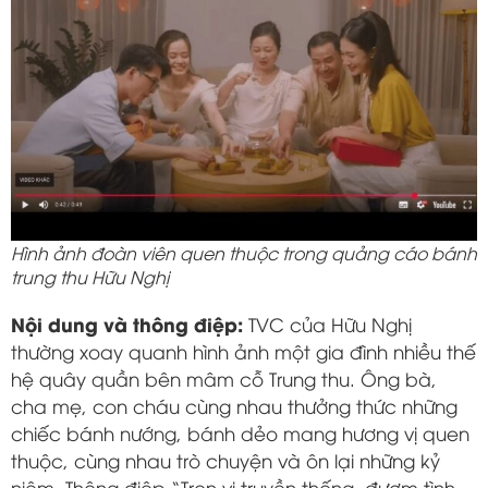
Hình ảnh đoàn viên quen thuộc trong quảng cáo bánh
trung thu Hữu Nghị
Nội dung và thông điệp:
TVC của Hữu Nghị
thường xoay quanh hình ảnh một gia đình nhiều thế
hệ quây quần bên mâm cỗ Trung thu. Ông bà,
cha mẹ, con cháu cùng nhau thưởng thức những
chiếc bánh nướng, bánh dẻo mang hương vị quen
thuộc, cùng nhau trò chuyện và ôn lại những kỷ
niệm. Thông điệp “Trọn vị truyền thống, đượm tình