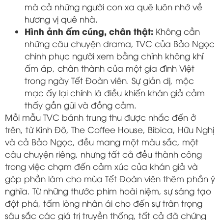
mà cả những người con xa quê luôn nhớ về
hương vị quê nhà.
Hình ảnh ấm cúng, chân thật:
Không cần
những câu chuyện drama, TVC của Bảo Ngọc
chinh phục người xem bằng chính không khí
ấm áp, chân thành của một gia đình Việt
trong ngày Tết Đoàn viên. Sự giản dị, mộc
mạc ấy lại chính là điều khiến khán giả cảm
thấy gần gũi và đồng cảm.
Mỗi mẫu TVC bánh trung thu được nhắc đến ở
trên, từ Kinh Đô, The Coffee House, Bibica, Hữu Nghị
và cả Bảo Ngọc, đều mang một màu sắc, một
câu chuyện riêng, nhưng tất cả đều thành công
trong việc chạm đến cảm xúc của khán giả và
góp phần làm cho mùa Tết Đoàn viên thêm phần ý
nghĩa. Từ những thước phim hoài niệm, sự sáng tạo
đột phá, tấm lòng nhân ái cho đến sự trân trọng
sâu sắc các giá trị truyền thống, tất cả đã chứng