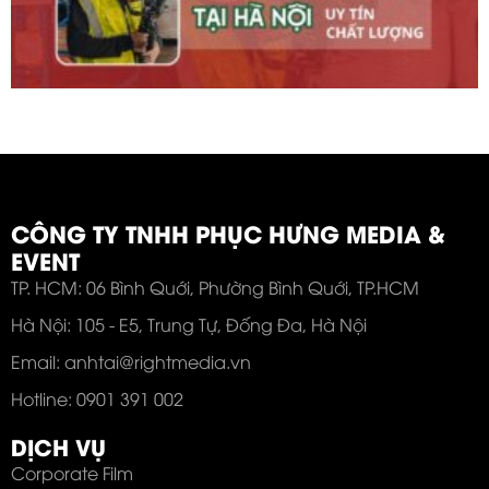
CÔNG TY TNHH PHỤC HƯNG MEDIA &
EVENT
TP. HCM: 06 Bình Quới, Phường Bình Quới, TP.HCM
Hà Nội: 105 - E5, Trung Tự, Đống Đa, Hà Nội
Email: anhtai@rightmedia.vn
Hotline: 0901 391 002
DỊCH VỤ
Corporate Film