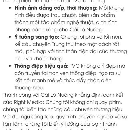
thương hiệu để tạo nên một TVC ấn tượng:
Hình ảnh đẳng cấp, thời thượng:
Mỗi khung
hình đều được trau chuốt, biến sản phẩm
thành một tác phẩm nghệ thuật, định hình
phong cách riêng cho Cái Lò Nướng.
Ý tưởng sáng tạo:
Chúng tôi phá vỡ lối mòn,
kể câu chuyện Trung thu theo một cách rất
mới, phù hợp với tinh thần hiện đại của thương
hiệu và khách hàng.
Thông điệp hiệu quả:
TVC không chỉ đẹp mà
còn truyền tải trọn vẹn thông điệp, tạo ra sự
kết nối mạnh mẽ và thúc đẩy nhận diện
thương hiệu.
Thành công với Cái Lò Nướng khẳng định cam kết
của Right Media: Chúng tôi không chỉ quay phim,
chúng tôi kiến tạo những câu chuyện thương hiệu.
Với đội ngũ sáng tạo, quy trình chuyên nghiệp và sự
tận tâm, chúng tôi biến ý tưởng của bạn thành