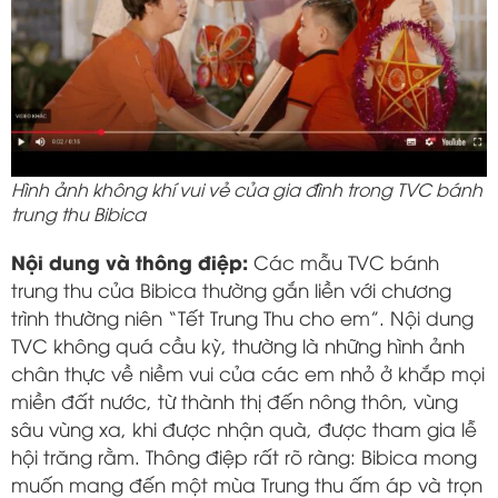
Hình ảnh không khí vui vẻ của gia đình trong TVC bánh
trung thu Bibica
Nội dung và thông điệp:
Các mẫu TVC bánh
trung thu của Bibica thường gắn liền với chương
trình thường niên “Tết Trung Thu cho em”. Nội dung
TVC không quá cầu kỳ, thường là những hình ảnh
chân thực về niềm vui của các em nhỏ ở khắp mọi
miền đất nước, từ thành thị đến nông thôn, vùng
sâu vùng xa, khi được nhận quà, được tham gia lễ
hội trăng rằm. Thông điệp rất rõ ràng: Bibica mong
muốn mang đến một mùa Trung thu ấm áp và trọn