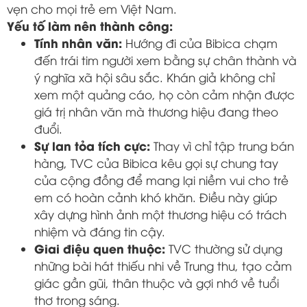
vẹn cho mọi trẻ em Việt Nam.
Yếu tố làm nên thành công:
Tính nhân văn:
Hướng đi của Bibica chạm
đến trái tim người xem bằng sự chân thành và
ý nghĩa xã hội sâu sắc. Khán giả không chỉ
xem một quảng cáo, họ còn cảm nhận được
giá trị nhân văn mà thương hiệu đang theo
đuổi.
Sự lan tỏa tích cực:
Thay vì chỉ tập trung bán
hàng, TVC của Bibica kêu gọi sự chung tay
của cộng đồng để mang lại niềm vui cho trẻ
em có hoàn cảnh khó khăn. Điều này giúp
xây dựng hình ảnh một thương hiệu có trách
nhiệm và đáng tin cậy.
Giai điệu quen thuộc:
TVC thường sử dụng
những bài hát thiếu nhi về Trung thu, tạo cảm
giác gần gũi, thân thuộc và gợi nhớ về tuổi
thơ trong sáng.