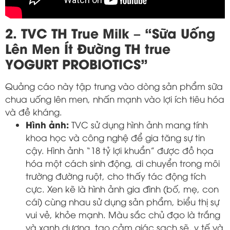
2. TVC TH True Milk – “Sữa Uống
Lên Men Ít Đường TH true
YOGURT PROBIOTICS”
Quảng cáo này tập trung vào dòng sản phẩm sữa
chua uống lên men, nhấn mạnh vào lợi ích tiêu hóa
và đề kháng.
Hình ảnh:
TVC sử dụng hình ảnh mang tính
khoa học và công nghệ để gia tăng sự tin
cậy. Hình ảnh “18 tỷ lợi khuẩn” được đồ họa
hóa một cách sinh động, di chuyển trong môi
trường đường ruột, cho thấy tác động tích
cực. Xen kẽ là hình ảnh gia đình (bố, mẹ, con
cái) cùng nhau sử dụng sản phẩm, biểu thị sự
vui vẻ, khỏe mạnh. Màu sắc chủ đạo là trắng
và xanh dương, tạo cảm giác sạch sẽ, y tế và