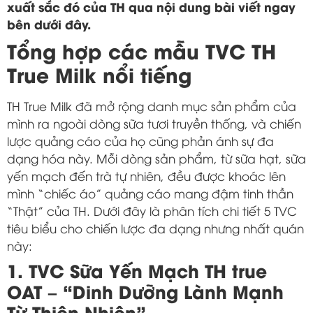
xuất sắc đó của TH qua nội dung bài viết ngay
bên dưới đây.
Tổng hợp các mẫu TVC TH
True Milk nổi tiếng
TH True Milk đã mở rộng danh mục sản phẩm của
mình ra ngoài dòng sữa tươi truyền thống, và chiến
lược quảng cáo của họ cũng phản ánh sự đa
dạng hóa này. Mỗi dòng sản phẩm, từ sữa hạt, sữa
yến mạch đến trà tự nhiên, đều được khoác lên
mình “chiếc áo” quảng cáo mang đậm tinh thần
“Thật” của TH. Dưới đây là phân tích chi tiết 5 TVC
tiêu biểu cho chiến lược đa dạng nhưng nhất quán
này:
1. TVC Sữa Yến Mạch TH true
OAT – “Dinh Dưỡng Lành Mạnh
Từ Thiên Nhiên”