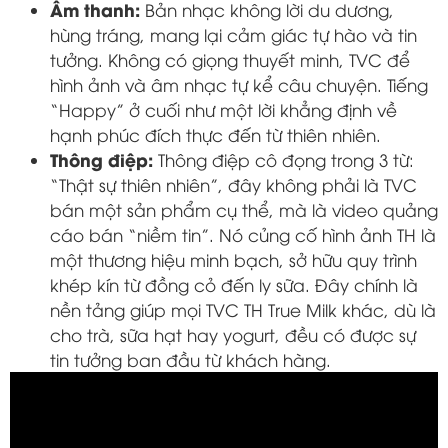
Âm thanh:
Bản nhạc không lời du dương,
hùng tráng, mang lại cảm giác tự hào và tin
tưởng. Không có giọng thuyết minh, TVC để
hình ảnh và âm nhạc tự kể câu chuyện. Tiếng
“Happy” ở cuối như một lời khẳng định về
hạnh phúc đích thực đến từ thiên nhiên.
Thông điệp:
Thông điệp cô đọng trong 3 từ:
“Thật sự thiên nhiên”, đây không phải là TVC
bán một sản phẩm cụ thể, mà là video quảng
cáo bán “niềm tin”. Nó củng cố hình ảnh TH là
một thương hiệu minh bạch, sở hữu quy trình
khép kín từ đồng cỏ đến ly sữa. Đây chính là
nền tảng giúp mọi TVC TH True Milk khác, dù là
cho trà, sữa hạt hay yogurt, đều có được sự
tin tưởng ban đầu từ khách hàng.