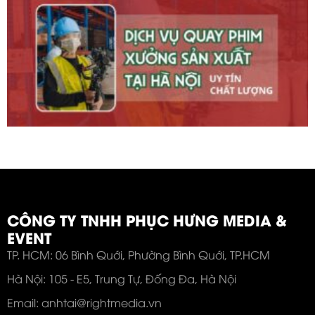
CÔNG TY TNHH PHỤC HƯNG MEDIA &
EVENT
TP. HCM: 06 Bình Quới, Phường Bình Quới, TP.HCM
Hà Nội: 105 - E5, Trung Tự, Đống Đa, Hà Nội
Email: anhtai@rightmedia.vn