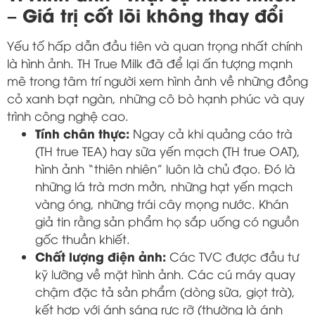
– Giá trị cốt lõi không thay đổi
Yếu tố hấp dẫn đầu tiên và quan trọng nhất chính
là hình ảnh. TH True Milk đã để lại ấn tượng mạnh
mẽ trong tâm trí người xem hình ảnh về những đồng
cỏ xanh bạt ngàn, những cô bò hạnh phúc và quy
trình công nghệ cao.
Tính chân thực:
Ngay cả khi quảng cáo trà
(TH true TEA) hay sữa yến mạch (TH true OAT),
hình ảnh “thiên nhiên” luôn là chủ đạo. Đó là
những lá trà mơn mởn, những hạt yến mạch
vàng óng, những trái cây mọng nước. Khán
giả tin rằng sản phẩm họ sắp uống có nguồn
gốc thuần khiết.
Chất lượng điện ảnh:
Các TVC được đầu tư
kỹ lưỡng về mặt hình ảnh. Các cú máy quay
chậm đặc tả sản phẩm (dòng sữa, giọt trà),
kết hợp với ánh sáng rực rỡ (thường là ánh