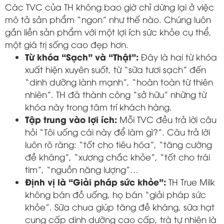
Các TVC của TH không bao giờ chỉ dừng lại ở việc
mô tả sản phẩm “ngon” như thế nào. Chúng luôn
gắn liền sản phẩm với một lợi ích sức khỏe cụ thể,
một giá trị sống cao đẹp hơn.
Từ khóa “Sạch” và “Thật”:
Đây là hai từ khóa
xuất hiện xuyên suốt, từ “sữa tươi sạch” đến
“dinh dưỡng lành mạnh”, “hoàn toàn từ thiên
nhiên”. TH đã thành công “sở hữu” những từ
khóa này trong tâm trí khách hàng.
Tập trung vào lợi ích:
Mỗi TVC đều trả lời câu
hỏi “Tôi uống cái này để làm gì?”. Câu trả lời
luôn rõ ràng: “tốt cho tiêu hóa”, “tăng cường
đề kháng”, “xương chắc khỏe”, “tốt cho trái
tim”, “nguồn năng lượng”…
Định vị là “Giải pháp sức khỏe”:
TH True Milk
không bán đồ uống, họ bán “giải pháp sức
khỏe”. Sữa chua giúp tăng đề kháng, sữa hạt
cung cấp dinh dưỡng cao cấp, trà tự nhiên là