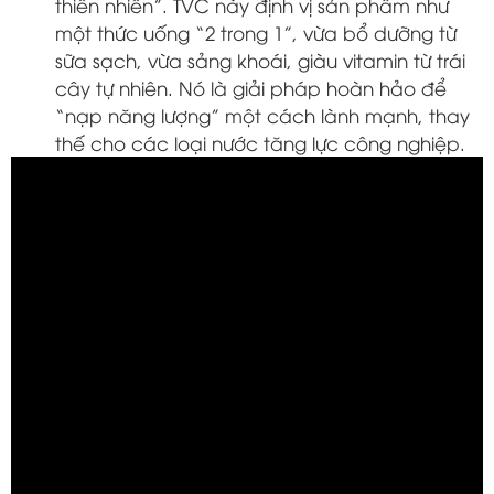
thiên nhiên”. TVC này định vị sản phẩm như
một thức uống “2 trong 1”, vừa bổ dưỡng từ
sữa sạch, vừa sảng khoái, giàu vitamin từ trái
cây tự nhiên. Nó là giải pháp hoàn hảo để
“nạp năng lượng” một cách lành mạnh, thay
thế cho các loại nước tăng lực công nghiệp.