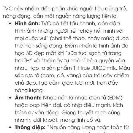
TVC này nhắm đến phân khúc người tiêu dùng trẻ,
năng động, cần một nguồn năng lượng tiện lợi.
Hình ảnh:
TVC có tiết tấu nhanh, dồn dập.
Hình ảnh những người trẻ “cháy hết mình với
mọi cuộc vui” (chơi thể thao, nhảy múa) được
thể hiện sống động. Điểm nhấn là hình ảnh đồ
họa 3D đẹp mắt khi “sữa tươi sạch từ trang
trại TH” và “trái cây tự nhiên” hòa quyện vào
nhau, tạo ra sản phẩm TH true JUICE milk. Màu
sắc rực rỡ (cam, đỏ, vàng) của trái cây chiếm
chủ đạo, tạo cảm giác tươi mới, tràn đầy
năng lượng.
Âm thanh:
Nhạc nền là nhạc điện tử (EDM)
hoặc pop hiện đại, có nhịp điệu mạnh, kích
thích sự vận động. Giọng thuyết minh cũng
nhanh, dứt khoát, mang tính cổ vũ.
Thông điệp:
“Nguồn năng lượng hoàn toàn từ