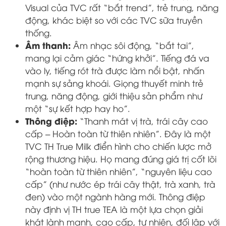
Visual của TVC rất “bắt trend”, trẻ trung, năng
động, khác biệt so với các TVC sữa truyền
thống.
Âm thanh:
Âm nhạc sôi động, “bắt tai”,
mang lại cảm giác “hứng khởi”. Tiếng đá va
vào ly, tiếng rót trà được làm nổi bật, nhấn
mạnh sự sảng khoái. Giọng thuyết minh trẻ
trung, năng động, giới thiệu sản phẩm như
một “sự kết hợp hay ho”.
Thông điệp:
“Thanh mát vị trà, trái cây cao
cấp – Hoàn toàn từ thiên nhiên”. Đây là một
TVC TH True Milk điển hình cho chiến lược mở
rộng thương hiệu. Họ mang đúng giá trị cốt lõi
“hoàn toàn từ thiên nhiên”, “nguyên liệu cao
cấp” (như nước ép trái cây thật, trà xanh, trà
đen) vào một ngành hàng mới. Thông điệp
này định vị TH true TEA là một lựa chọn giải
khát lành mạnh, cao cấp, tự nhiên, đối lập với