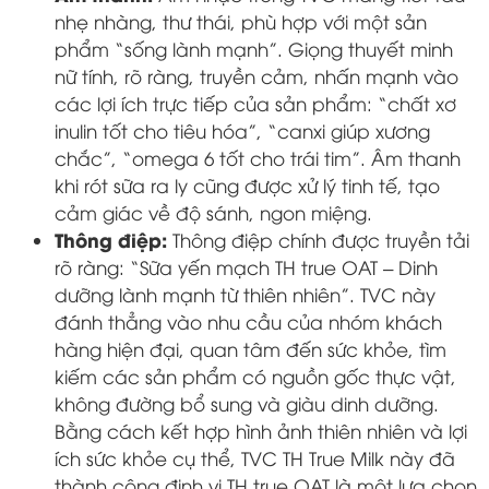
nhẹ nhàng, thư thái, phù hợp với một sản
phẩm “sống lành mạnh”. Giọng thuyết minh
nữ tính, rõ ràng, truyền cảm, nhấn mạnh vào
các lợi ích trực tiếp của sản phẩm: “chất xơ
inulin tốt cho tiêu hóa”, “canxi giúp xương
chắc”, “omega 6 tốt cho trái tim”. Âm thanh
khi rót sữa ra ly cũng được xử lý tinh tế, tạo
cảm giác về độ sánh, ngon miệng.
Thông điệp:
Thông điệp chính được truyền tải
rõ ràng: “Sữa yến mạch TH true OAT – Dinh
dưỡng lành mạnh từ thiên nhiên”. TVC này
đánh thẳng vào nhu cầu của nhóm khách
hàng hiện đại, quan tâm đến sức khỏe, tìm
kiếm các sản phẩm có nguồn gốc thực vật,
không đường bổ sung và giàu dinh dưỡng.
Bằng cách kết hợp hình ảnh thiên nhiên và lợi
ích sức khỏe cụ thể, TVC TH True Milk này đã
thành công định vị TH true OAT là một lựa chọn