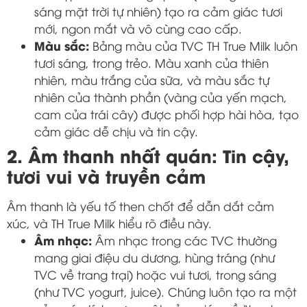
sáng mặt trời tự nhiên) tạo ra cảm giác tươi
mới, ngon mắt và vô cùng cao cấp.
Màu sắc:
Bảng màu của TVC TH True Milk luôn
tươi sáng, trong trẻo. Màu xanh của thiên
nhiên, màu trắng của sữa, và màu sắc tự
nhiên của thành phần (vàng của yến mạch,
cam của trái cây) được phối hợp hài hòa, tạo
cảm giác dễ chịu và tin cậy.
2. Âm thanh nhất quán: Tin cậy,
tươi vui và truyền cảm
Âm thanh là yếu tố then chốt để dẫn dắt cảm
xúc, và TH True Milk hiểu rõ điều này.
Âm nhạc:
Âm nhạc trong các TVC thường
mang giai điệu du dương, hùng tráng (như
TVC về trang trại) hoặc vui tươi, trong sáng
(như TVC yogurt, juice). Chúng luôn tạo ra một