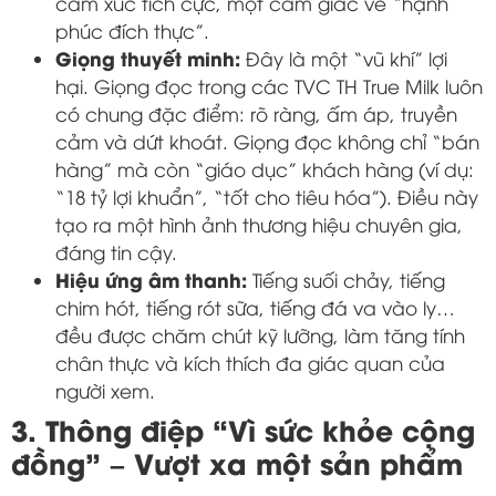
cảm xúc tích cực, một cảm giác về “hạnh
phúc đích thực”.
Giọng thuyết minh:
Đây là một “vũ khí” lợi
hại. Giọng đọc trong các TVC TH True Milk luôn
có chung đặc điểm: rõ ràng, ấm áp, truyền
cảm và dứt khoát. Giọng đọc không chỉ “bán
hàng” mà còn “giáo dục” khách hàng (ví dụ:
“18 tỷ lợi khuẩn”, “tốt cho tiêu hóa”). Điều này
tạo ra một hình ảnh thương hiệu chuyên gia,
đáng tin cậy.
Hiệu ứng âm thanh:
Tiếng suối chảy, tiếng
chim hót, tiếng rót sữa, tiếng đá va vào ly…
đều được chăm chút kỹ lưỡng, làm tăng tính
chân thực và kích thích đa giác quan của
người xem.
3. Thông điệp “Vì sức khỏe cộng
đồng” – Vượt xa một sản phẩm