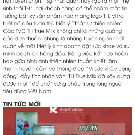
hạt tuyển chọn”. Sự nhất quán này tạo ra một “hệ
sinh thái TH”, nơi khách hàng có thể nhắm mắt tin
tưởng bất kỳ sản phẩm nào mang logo TH, vì họ
biết nó đều tuân thủ triết lý “Thật sự thiên nhiên”.
Các TVC TH True Milk không chỉ là những quảng
cáo đơn thuần, chúng là những tuyên ngôn nhất
quán về một triết lý kinh doanh đặt sức khỏe và sự
minh bạch lên hàng đầu. Bằng việc kết hợp hoàn
hảo giữa hình ảnh thiên nhiên thuần khiết, âm
thanh truyền cảm và thông điệp “Vì sức khỏe cộng
đồng” đầy tính nhân văn, TH True Milk đã xây dựng
được một “đế chế” vững chắc trong lòng người
tiêu dùng Việt Nam.
TIN TỨC MỚI