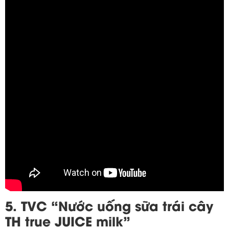
5. TVC “Nước uống sữa trái cây
TH true JUICE milk”