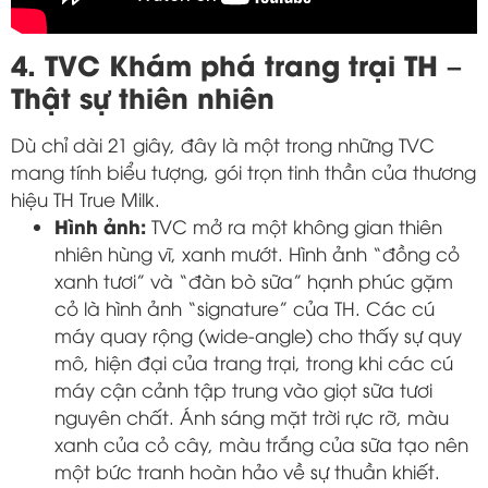
4. TVC Khám phá trang trại TH –
Thật sự thiên nhiên
Dù chỉ dài 21 giây, đây là một trong những TVC
mang tính biểu tượng, gói trọn tinh thần của thương
hiệu TH True Milk.
Hình ảnh:
TVC mở ra một không gian thiên
nhiên hùng vĩ, xanh mướt. Hình ảnh “đồng cỏ
xanh tươi” và “đàn bò sữa” hạnh phúc gặm
cỏ là hình ảnh “signature” của TH. Các cú
máy quay rộng (wide-angle) cho thấy sự quy
mô, hiện đại của trang trại, trong khi các cú
máy cận cảnh tập trung vào giọt sữa tươi
nguyên chất. Ánh sáng mặt trời rực rỡ, màu
xanh của cỏ cây, màu trắng của sữa tạo nên
một bức tranh hoàn hảo về sự thuần khiết.