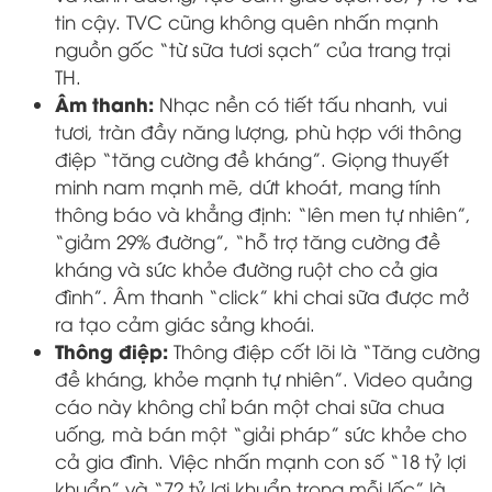
tin cậy. TVC cũng không quên nhấn mạnh
nguồn gốc “từ sữa tươi sạch” của trang trại
TH.
Âm thanh:
Nhạc nền có tiết tấu nhanh, vui
tươi, tràn đầy năng lượng, phù hợp với thông
điệp “tăng cường đề kháng”. Giọng thuyết
minh nam mạnh mẽ, dứt khoát, mang tính
thông báo và khẳng định: “lên men tự nhiên”,
“giảm 29% đường”, “hỗ trợ tăng cường đề
kháng và sức khỏe đường ruột cho cả gia
đình”. Âm thanh “click” khi chai sữa được mở
ra tạo cảm giác sảng khoái.
Thông điệp:
Thông điệp cốt lõi là “Tăng cường
đề kháng, khỏe mạnh tự nhiên”. Video quảng
cáo này không chỉ bán một chai sữa chua
uống, mà bán một “giải pháp” sức khỏe cho
cả gia đình. Việc nhấn mạnh con số “18 tỷ lợi
khuẩn” và “72 tỷ lợi khuẩn trong mỗi lốc” là