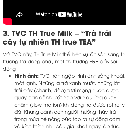
3. TVC TH True Milk – “Trà trái
cây tự nhiên TH true TEA”
Với TVC này, TH True Milk thể hiện sự lấn sân sang thị
trường trà đóng chai, một thị trường F&B đầy sôi
động.
Hình ảnh:
TVC tràn ngập hình ảnh sảng khoái,
mát lạnh. Những lá trà xanh mướt, những lát
trái cây (chanh, đào) tươi mọng nước được
quay cận cảnh, kết hợp với hiệu ứng quay
chậm (slow-motion) khi dòng trà được rót ra ly
đá. Khung cảnh con người thưởng thức trà
trong mùa hè nóng bức tạo ra sự đồng cảm
và kích thích nhu cầu giải khát ngay lập tức.