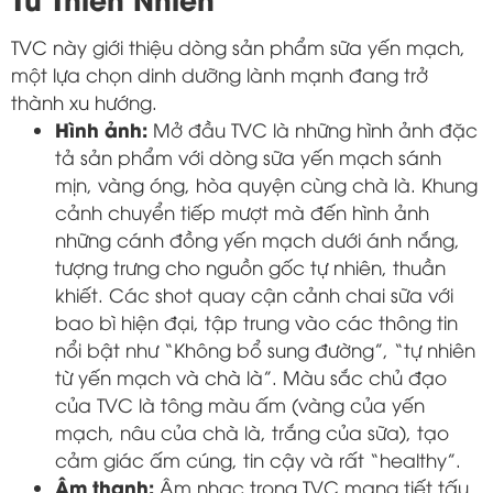
TVC này giới thiệu dòng sản phẩm sữa yến mạch,
một lựa chọn dinh dưỡng lành mạnh đang trở
thành xu hướng.
Hình ảnh:
Mở đầu TVC là những hình ảnh đặc
tả sản phẩm với dòng sữa yến mạch sánh
mịn, vàng óng, hòa quyện cùng chà là. Khung
cảnh chuyển tiếp mượt mà đến hình ảnh
những cánh đồng yến mạch dưới ánh nắng,
tượng trưng cho nguồn gốc tự nhiên, thuần
khiết. Các shot quay cận cảnh chai sữa với
bao bì hiện đại, tập trung vào các thông tin
nổi bật như “Không bổ sung đường”, “tự nhiên
từ yến mạch và chà là”. Màu sắc chủ đạo
của TVC là tông màu ấm (vàng của yến
mạch, nâu của chà là, trắng của sữa), tạo
cảm giác ấm cúng, tin cậy và rất “healthy”.
Âm thanh:
Âm nhạc trong TVC mang tiết tấu