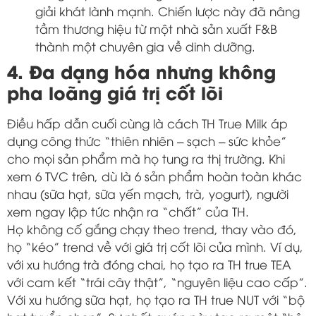
giải khát lành mạnh. Chiến lược này đã nâng
tầm thương hiệu từ một nhà sản xuất F&B
thành một chuyên gia về dinh dưỡng.
4. Đa dạng hóa nhưng không
pha loãng giá trị cốt lõi
Điều hấp dẫn cuối cùng là cách TH True Milk áp
dụng công thức “thiên nhiên – sạch – sức khỏe”
cho mọi sản phẩm mà họ tung ra thị trường. Khi
xem 6 TVC trên, dù là 6 sản phẩm hoàn toàn khác
nhau (sữa hạt, sữa yến mạch, trà, yogurt), người
xem ngay lập tức nhận ra “chất” của TH.
Họ không cố gắng chạy theo trend, thay vào đó,
họ “kéo” trend về với giá trị cốt lõi của mình. Ví dụ,
với xu hướng trà đóng chai, họ tạo ra TH true TEA
với cam kết “trái cây thật”, “nguyên liệu cao cấp”.
Với xu hướng sữa hạt, họ tạo ra TH true NUT với “bộ