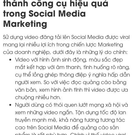
thành công cụ hiệu quả
trong Social Media
Marketing
Sử dụng video đăng tải lên Social Media được viral
mang lại nhiều lợi ích trong chiến lược Marketing
của doanh nghiệp, dưới đây là những lý do chính:
Video với hình ảnh sinh động, màu sắc đẹp
mắt kết hợp với âm thanh, tình huống rõ ràng,
cụ thể lồng ghép thông điệp ý nghĩa hấp dẫn
người xem. So với việc đọc quảng cáo bằng
văn bản, xem hình ảnh tĩnh thì video được ưa
chuộng nhiều hơn.
Người dùng có thói quen lướt mạng xã hội và
xem những video ngắn. Tận dụng tốc độ lan
truyền mạnh mẽ, khả năng tương tương tác
cao trên Social Media để quảng cáo sản
phẩm là rất phù hợp. Chính vì thế video viral