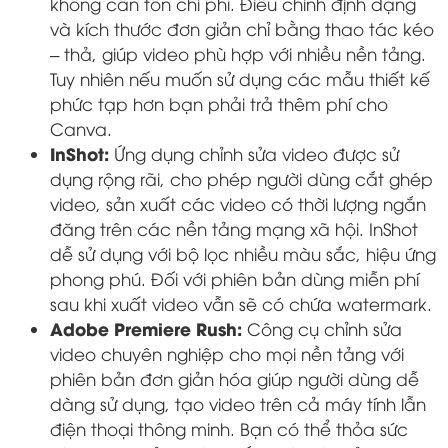
không cần tốn chi phí. Điều chỉnh định dạng
và kích thước đơn giản chỉ bằng thao tác kéo
– thả, giúp video phù hợp với nhiều nền tảng.
Tuy nhiên nếu muốn sử dụng các mẫu thiết kế
phức tạp hơn bạn phải trả thêm phí cho
Canva.
InShot:
Ứng dụng chỉnh sửa video được sử
dụng rộng rãi, cho phép người dùng cắt ghép
video, sản xuất các video có thời lượng ngắn
đăng trên các nền tảng mạng xã hội. InShot
dễ sử dụng với bộ lọc nhiều màu sắc, hiệu ứng
phong phú. Đối với phiên bản dùng miễn phí
sau khi xuất video vẫn sẽ có chứa watermark.
Adobe Premiere Rush:
Công cụ chỉnh sửa
video chuyên nghiệp cho mọi nền tảng với
phiên bản đơn giản hóa giúp người dùng dễ
dàng sử dụng, tạo video trên cả máy tính lẫn
điện thoại thông minh. Bạn có thể thỏa sức