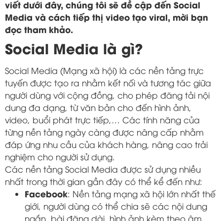
viết dưới đây, chúng tôi sẽ đề cập đến Social
Media và cách tiếp thị video tạo viral, mời bạn
đọc tham khảo.
Social Media là gì?
Social Media (Mạng xã hội) là các nền tảng trực
tuyến được tạo ra nhằm kết nối và tương tác giữa
người dùng với cộng đồng, cho phép đăng tải nội
dung đa dạng, từ văn bản cho đến hình ảnh,
video, buổi phát trực tiếp,… Các tính năng của
từng nền tảng ngày càng được nâng cấp nhằm
đáp ứng nhu cầu của khách hàng, nâng cao trải
nghiệm cho người sử dụng.
Các nền tảng Social Media được sử dụng nhiều
nhất trong thời gian gần đây có thể kể đến như:
Facebook
: Nền tảng mạng xã hội lớn nhất thế
giới, người dùng có thể chia sẽ các nội dung
ngắn, bài đăng dài, hình ảnh kèm theo âm