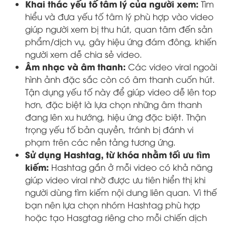
Khai thác yếu tố tâm lý của người xem:
Tìm
hiểu và đưa yếu tố tâm lý phù hợp vào video
giúp người xem bị thu hút, quan tâm đến sản
phẩm/dịch vụ, gây hiệu ứng đám đông, khiến
người xem dễ chia sẻ video.
Âm nhạc và âm thanh:
Các video viral ngoài
hình ảnh đặc sắc còn có âm thanh cuốn hút.
Tận dụng yếu tố này để giúp video dễ lên top
hơn, đặc biệt là lựa chọn những âm thanh
đang lên xu hướng, hiệu ứng đặc biệt. Thận
trọng yếu tố bản quyền, tránh bị đánh vi
phạm trên các nền tảng tương ứng.
Sử dụng Hashtag, từ khóa nhằm tối ưu tìm
kiếm:
Hashtag gắn ở mỗi video có khả năng
giúp video viral nhờ được ưu tiên hiển thị khi
người dùng tìm kiếm nội dung liên quan. Vì thế
bạn nên lựa chọn nhóm Hashtag phù hợp
hoặc tạo Hasgtag riêng cho mỗi chiến dịch