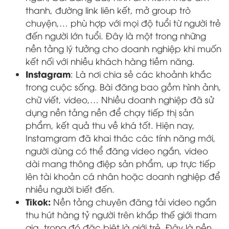
thanh, đường link liên kết, mở group trò
chuyện,… phù hợp với mọi độ tuổi từ người trẻ
đến người lớn tuổi. Đây là một trong những
nền tảng lý tưởng cho doanh nghiệp khi muốn
kết nối với nhiều khách hàng tiềm năng.
Instagram
: Là nơi chia sẻ các khoảnh khắc
trong cuộc sống. Bài đăng bao gồm hình ảnh,
chữ viết, video,… Nhiều doanh nghiệp đã sử
dụng nền tảng nền để chạy tiếp thị sản
phẩm, kết quả thu về khá tốt. Hiện nay,
Instamgram đã khai thác các tính năng mới,
người dùng có thể đăng video ngắn, video
dài mang thông điệp sản phẩm, up trực tiếp
lên tài khoản cá nhân hoặc doanh nghiệp để
nhiều người biết đến.
Tikok:
Nền tảng chuyên đăng tải video ngắn
thu hút hàng tỷ người trên khắp thế giới tham
gia, trong đó đặc biệt là giới trẻ. Đây là nền