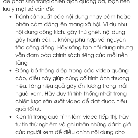
đề phát sinh trong chiến dịch quảng bá, bạn nên
lưu ý một số vấn đề:
Tránh sản xuất các nội dung nhạy cảm hoặc
phản cảm đăng lên mạng xã hội. Ví dụ như
nội dung công kích, gây thù ghét, nội dung
gây tranh cãi,… không phù hợp với nguyên
tắc cộng đồng. Hãy sáng tạo nội dung nhưng
vẫn đảm bảo chính sách riêng của mỗi nền
tảng.
Đồng bộ thông điệp trong các video quảng
cáo, điều này giúp củng cố hình ảnh thương
hiệu, tăng hiệu quả gây ấn tượng trong mắt
người xem. Hãy duy trì tính thống nhất trong
chiến lược sản xuất video để đạt được hiệu
quả tối ưu.
Kiên trì trong quá trình làm video tiếp thị, hãy
tự tin thử nghiệm và ghi nhận những đánh giá
của người xem để điều chỉnh nội dung cho