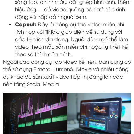
sáng tạo, chỉnh màu, cắt ghép hình ảnh, thêm
hiệu ứng,… để video quảng cáo trở nên sinh
động và hấp dẫn người xem.
Capcut:
Đây là công cụ tạo video miễn phí
tích hợp với TikTok, giao diện dễ sử dụng với
các tiện ích đa dạng. Người dùng có thể làm
video theo mẫu sẵn miễn phí hoặc tự thiết kế
theo sở thích của mình.
Ngoài các công cụ tạo video kể trên, bạn cũng có
thể sử dụng Filmora, Lumen5, iMovie và nhiều công
cụ khác để sản xuất video tiếp thị đăng lên các
nền tảng Social Media.