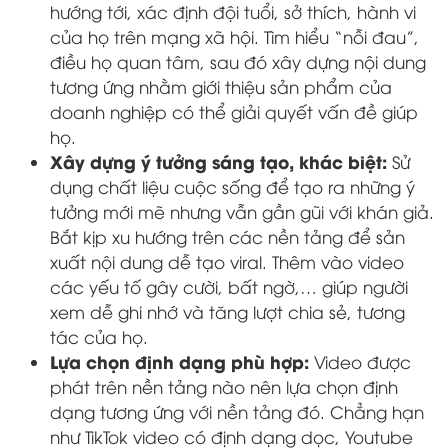
hướng tới, xác định đội tuổi, sở thích, hành vi
của họ trên mạng xã hội. Tìm hiểu “nỗi đau”,
điều họ quan tâm, sau đó xây dựng nội dung
tương ứng nhằm giới thiệu sản phẩm của
doanh nghiệp có thể giải quyết vấn đề giúp
họ.
Xây dựng ý tưởng sáng tạo, khác biệt:
Sử
dụng chất liệu cuộc sống để tạo ra những ý
tưởng mới mẽ nhưng vẫn gần gũi với khán giả.
Bắt kịp xu hướng trên các nền tảng để sản
xuất nội dung dễ tạo viral. Thêm vào video
các yếu tố gây cười, bất ngờ,… giúp người
xem dễ ghi nhớ và tăng lượt chia sẻ, tương
tác của họ.
Lựa chọn định dạng phù hợp:
Video được
phát trên nền tảng nào nên lựa chọn định
dạng tương ứng với nền tảng đó. Chẳng hạn
như TikTok video có định dạng dọc, Youtube