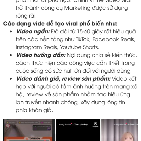
trở thành công cụ Marketing được sử dụng
rộng rãi.
Các dạng vide dễ tạo viral phổ biến như:
Video ngắn:
Độ dài từ 15-60 giây rất hiệu quả
trên các nền tảng như TikTok, Facebook Reals,
Instagram Reals, Youtube Shorts.
Video hướng dẫn:
Nội dung chia sẻ kiến thức,
cách thực hiện các công việc cần thiết trong
cuộc sống có sức hút lớn đối với người dùng.
Video đánh giá, review sản phẩm:
Video kết
hợp với người có tầm ảnh hưởng trên mạng xã
hội, review về sản phẩm nhằm tạo hiệu ứng
lan truyền nhanh chóng, xây dựng lòng tin
phía khán giả.