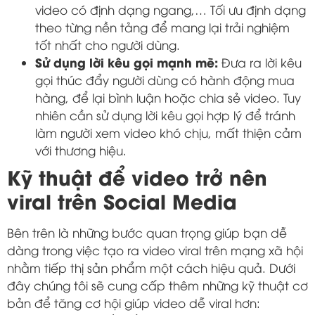
video có định dạng ngang,… Tối ưu định dạng
theo từng nền tảng để mang lại trải nghiệm
tốt nhất cho người dùng.
Sử dụng lời kêu gọi mạnh mẽ:
Đưa ra lời kêu
gọi thúc đẩy người dùng có hành động mua
hàng, để lại bình luận hoặc chia sẻ video. Tuy
nhiên cần sử dụng lời kêu gọi hợp lý để tránh
làm người xem video khó chịu, mất thiện cảm
với thương hiệu.
Kỹ thuật để video trở nên
viral trên Social Media
Bên trên là những bước quan trọng giúp bạn dễ
dàng trong việc tạo ra video viral trên mạng xã hội
nhằm tiếp thị sản phẩm một cách hiệu quả. Dưới
đây chúng tôi sẽ cung cấp thêm những kỹ thuật cơ
bản để tăng cơ hội giúp video dễ viral hơn: