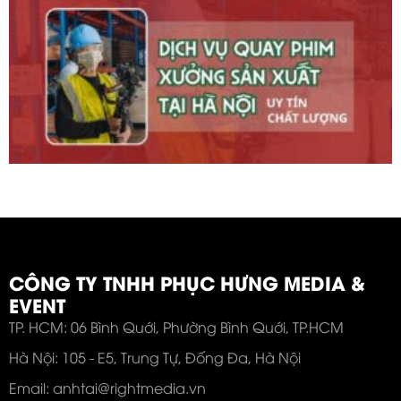
CÔNG TY TNHH PHỤC HƯNG MEDIA &
EVENT
TP. HCM: 06 Bình Quới, Phường Bình Quới, TP.HCM
Hà Nội: 105 - E5, Trung Tự, Đống Đa, Hà Nội
Email: anhtai@rightmedia.vn