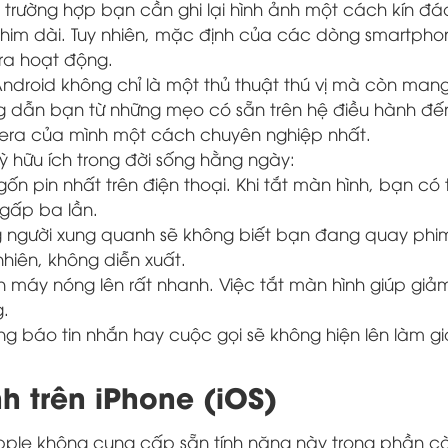
ng trường hợp bạn cần ghi lại hình ảnh một cách kín đ
y phim dài. Tuy nhiên, mặc định của các dòng smartpho
ra hoạt động.
Android không chỉ là một thủ thuật thú vị mà còn mang
ớng dẫn bạn từ những mẹo có sẵn trên hệ điều hành đ
era của mình một cách chuyên nghiệp nhất.
kỳ hữu ích trong đời sống hằng ngày:
gốn pin nhất trên điện thoại. Khi tắt màn hình, bạn có
 gấp ba lần.
g người xung quanh sẽ không biết bạn đang quay phim
hiên, không diễn xuất.
n máy nóng lên rất nhanh. Việc tắt màn hình giúp giả
g.
ng báo tin nhắn hay cuộc gọi sẽ không hiện lên làm g
h trên iPhone (iOS)
Apple không cung cấp sẵn tính năng này trong phần cà