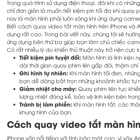
Trong quá trình sử dụng điện thoại, đôi khi có nhữ
chỉ đơn giản là muốn tiết kiệm pin tối đa khi qua
nay là màn hình phải luôn sáng khi ứng dụng came
Biết cách quay video tắt màn hình trên iPhone và 
dụng rất cao. Trong bài viết này, chúng tôi sẽ hư
ứng dụng bên thứ ba giúp bạn làm chủ chiếc cam
Có rất nhiều lý do khiến thủ thuật này trở nên cực 
Tiết kiệm pin tuyệt đối:
Màn hình là linh kiện n
dài thời gian quay phim lên gấp đôi, thậm chí
Ghi hình tự nhiên:
Khi màn hình tối đen, nhữn
bạn dễ dàng bắt trọn những khoảnh khắc tự n
Giảm nhiệt cho máy:
Quay phim liên tục khiế
lượng nhiệt đáng kể, bảo vệ linh kiện bên tron
Tránh bị làm phiền:
Khi màn hình tắt, các thô
khung hình của bạn.
Cách quay video tắt màn hìn
iPhone vốn nổi tiếng với tính bảo mật cao, vì vậy 