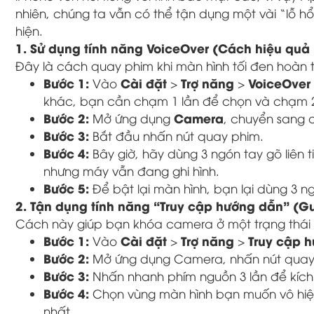
nhiên, chúng ta vẫn có thể tận dụng một vài “lỗ h
hiện.
1. Sử dụng tính năng VoiceOver (Cách hiệu quả
Đây là cách quay phim khi màn hình tối đen hoàn
Bước 1:
Cài đặt
Trợ năng
VoiceOver
Vào
>
>
khác, bạn cần chạm 1 lần để chọn và chạm 2
Bước 2:
Camera
Mở ứng dụng
, chuyển sang
Bước 3:
Bắt đầu nhấn nút quay phim.
Bước 4:
Bây giờ, hãy dùng 3 ngón tay gõ liên t
nhưng máy vẫn đang ghi hình.
Bước 5:
Để bật lại màn hình, bạn lại dùng 3 ng
2. Tận dụng tính năng “Truy cập hướng dẫn” (G
Cách này giúp bạn khóa camera ở một trạng thái 
Bước 1:
Cài đặt
Trợ năng
Truy cập 
Vào
>
>
Bước 2:
Mở ứng dụng Camera, nhấn nút quay
Bước 3:
Nhấn nhanh phím nguồn 3 lần để kích
Bước 4:
Chọn vùng màn hình bạn muốn vô hiệ
nhất.