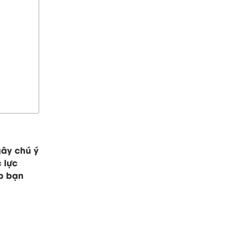
gây chú ý
 lực
p bạn