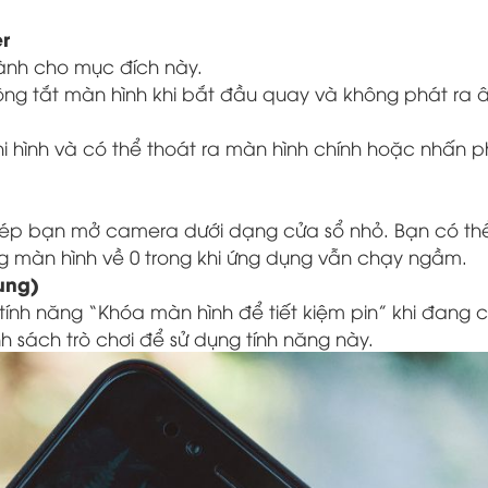
r
ành cho mục đích này.
ộng tắt màn hình khi bắt đầu quay và không phát ra
 hình và có thể thoát ra màn hình chính hoặc nhấn p
ép bạn mở camera dưới dạng cửa sổ nhỏ. Bạn có th
 màn hình về 0 trong khi ứng dụng vẫn chạy ngầm.
ung)
ính năng “Khóa màn hình để tiết kiệm pin” khi đang 
sách trò chơi để sử dụng tính năng này.