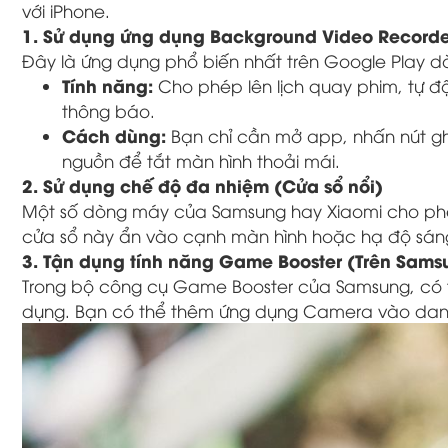
với iPhone.
1. Sử dụng ứng dụng Background Video Recorde
Đây là ứng dụng phổ biến nhất trên Google Play d
Tính năng:
Cho phép lên lịch quay phim, tự đ
thông báo.
Cách dùng:
Bạn chỉ cần mở app, nhấn nút ghi
nguồn để tắt màn hình thoải mái.
2. Sử dụng chế độ đa nhiệm (Cửa sổ nổi)
Một số dòng máy của Samsung hay Xiaomi cho ph
cửa sổ này ẩn vào cạnh màn hình hoặc hạ độ sáng
3. Tận dụng tính năng Game Booster (Trên Sams
Trong bộ công cụ Game Booster của Samsung, có t
dụng. Bạn có thể thêm ứng dụng Camera vào danh 