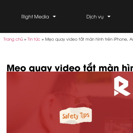
Right Media
Dịch vụ
Trang chủ
»
Tin tức
»
Mẹo quay video tắt màn hình trên iPhone, 
Mẹo quay video tắt màn hìn