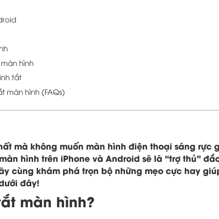
droid
ình
t màn hình
nh tắt
t màn hình (FAQs)
hất mà không muốn màn hình điện thoại sáng rực 
màn hình trên iPhone và Android sẽ là “trợ thủ” đắc
 Hãy cùng khám phá trọn bộ những mẹo cực hay giú
dưới đây!
tắt màn hình?