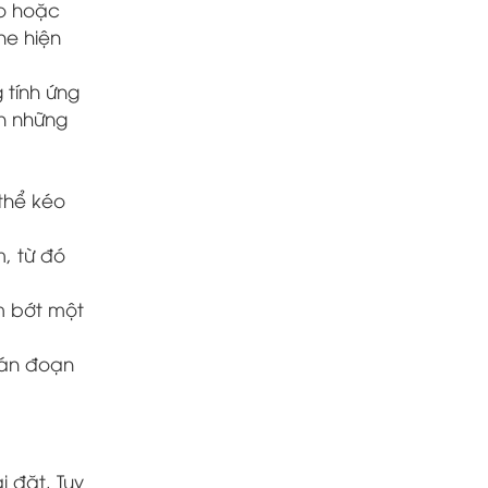
áo hoặc
ne hiện
 tính ứng
ến những
 thể kéo
, từ đó
m bớt một
ián đoạn
i đặt. Tuy