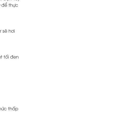
để thực
 sẽ hơi
t tối đen
mức thấp