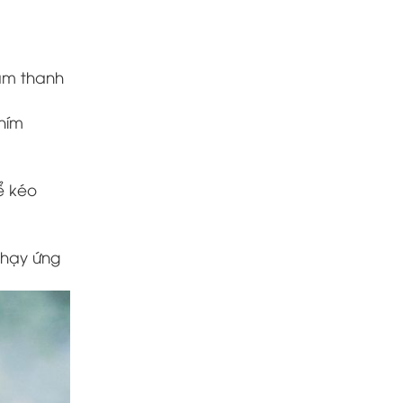
 âm thanh
hím
ể kéo
chạy ứng