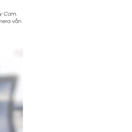
y Cam
.
amera vẫn