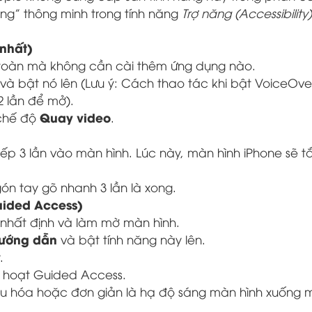
ổng” thông minh trong tính năng
Trợ năng (Accessibility)
 nhất)
 toàn mà không cần cài thêm ứng dụng nào.
và bật nó lên (Lưu ý: Cách thao tác khi bật VoiceOver
 lần để mở).
Quay video
 chế độ
.
iếp 3 lần vào màn hình. Lúc này, màn hình iPhone sẽ tắ
ón tay gõ nhanh 3 lần là xong.
uided Access)
nhất định và làm mờ màn hình.
hướng dẫn
và bật tính năng này lên.
.
 hoạt Guided Access.
u hóa hoặc đơn giản là hạ độ sáng màn hình xuống 