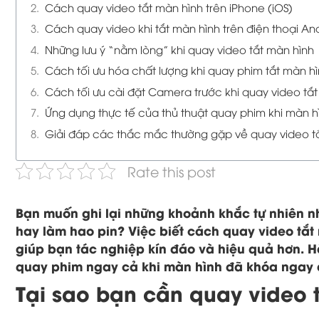
Cách quay video tắt màn hình trên iPhone (iOS)
Cách quay video khi tắt màn hình trên điện thoại An
Những lưu ý “nằm lòng” khi quay video tắt màn hình
Cách tối ưu hóa chất lượng khi quay phim tắt màn h
Cách tối ưu cài đặt Camera trước khi quay video tắ
Ứng dụng thực tế của thủ thuật quay phim khi màn hì
Giải đáp các thắc mắc thường gặp về quay video tắ
Rate this post
Bạn muốn ghi lại những khoảnh khắc tự nhiên n
hay làm hao pin? Việc biết cách quay video tắt 
giúp bạn tác nghiệp kín đáo và hiệu quả hơn.
quay phim ngay cả khi màn hình đã khóa ngay 
Tại sao bạn cần quay video 