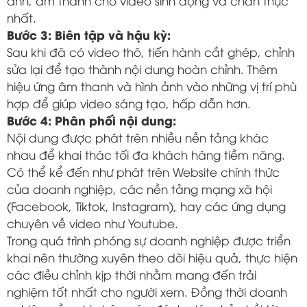
ảnh, âm thanh cho video sinh động và chân thực
nhất.
Bước 3: Biên tập và hậu kỳ:
Sau khi đã có video thô, tiến hành cắt ghép, chỉnh
sửa lại để tạo thành nội dung hoàn chỉnh. Thêm
hiệu ứng âm thanh và hình ảnh vào những vị trí phù
hợp để giúp video sáng tạo, hấp dẫn hơn.
Bước 4: Phân phối nội dung:
Nội dung được phát trên nhiều nền tảng khác
nhau để khai thác tối đa khách hàng tiềm năng.
Có thể kể đến như phát trên Website chính thức
của doanh nghiệp, các nền tảng mạng xã hội
(Facebook, Tiktok, Instagram), hay các ứng dụng
chuyên về video như Youtube.
Trong quá trình phóng sự doanh nghiệp được triển
khai nên thường xuyên theo dõi hiệu quả, thực hiện
các điều chỉnh kịp thời nhằm mang đến trải
nghiệm tốt nhất cho người xem. Đồng thời doanh