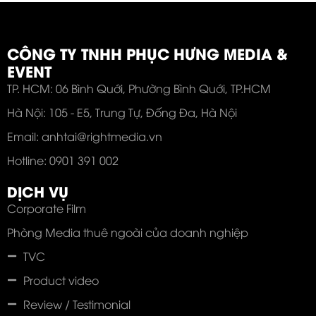
CÔNG TY TNHH PHỤC HƯNG MEDIA &
EVENT
TP. HCM: 06 Bình Quới, Phường Bình Quới, TP.HCM
Hà Nội: 105 - E5, Trung Tự, Đống Đa, Hà Nội
Email: anhtai@rightmedia.vn
Hotline: 0901 391 002
DỊCH VỤ
Corporate Film
Phòng Media thuê ngoài của doanh nghiệp
TVC
Product video
Review / Testimonial