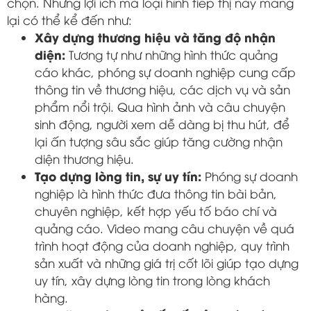
chọn. Những lợi ích mà loại hình tiếp thị này mang
lại có thể kể đến như:
Xây dựng thương hiệu và tăng độ nhận
diện:
Tương tự như những hình thức quảng
cáo khác, phóng sự doanh nghiệp cung cấp
thông tin về thương hiệu, các dịch vụ và sản
phẩm nổi trội. Qua hình ảnh và câu chuyện
sinh động, người xem dễ dàng bị thu hút, để
lại ấn tượng sâu sắc giúp tăng cường nhận
diện thương hiệu.
Tạo dựng lòng tin, sự uy tín:
Phóng sự doanh
nghiệp là hình thức đưa thông tin bài bản,
chuyên nghiệp, kết hợp yếu tố báo chí và
quảng cáo. Video mang câu chuyện về quá
trình hoạt động của doanh nghiệp, quy trình
sản xuất và những giá trị cốt lõi giúp tạo dựng
uy tín, xây dựng lòng tin trong lòng khách
hàng.