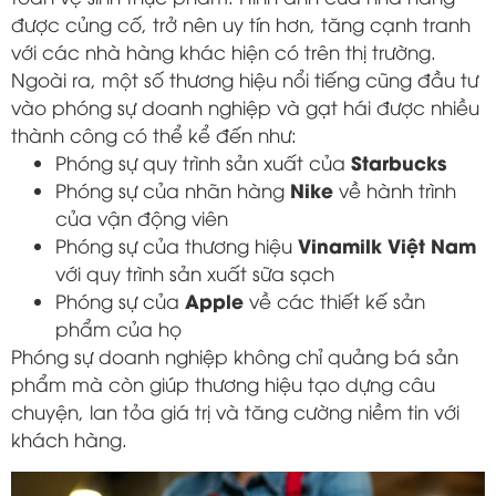
được củng cố, trở nên uy tín hơn, tăng cạnh tranh
với các nhà hàng khác hiện có trên thị trường.
Ngoài ra, một số thương hiệu nổi tiếng cũng đầu tư
vào phóng sự doanh nghiệp và gạt hái được nhiều
thành công có thể kể đến như:
Starbucks
Phóng sự quy trình sản xuất của
Nike
Phóng sự của nhãn hàng
về hành trình
của vận động viên
Vinamilk Việt Nam
Phóng sự của thương hiệu
với quy trình sản xuất sữa sạch
Apple
Phóng sự của
về các thiết kế sản
phẩm của họ
Phóng sự doanh nghiệp không chỉ quảng bá sản
phẩm mà còn giúp thương hiệu tạo dựng câu
chuyện, lan tỏa giá trị và tăng cường niềm tin với
khách hàng.