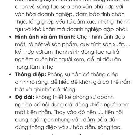
chọn và sáng tạo sao cho vẫn phù hợp với
văn hóa doanh nghiệp, đảm bảo tính chân
thực, lồng ghép yếu tố cảm xúc, những thành
tựu và khó khăn mà doanh nghiệp gặp phải.
Hình ảnh và âm thanh:
Chọn hình ảnh đẹp
mắt, rõ nét về sản phẩm, quy trình sản xuất,…
kết hợp với âm thanh sinh động tạo ra trải
nghiệm cuốn hút người xem, để lại dấu ấn
trong tâm trí họ.
Thông điệp:
Phóng sự cần có thông điệp
chính rõ ràng, dễ hiểu để khán giả có thể nắm
bắt và ghi nhớ dễ dàng.
Độ dài:
Không thiết kế phóng sự doanh
nghiệp có nội dung dài dòng khiến người xem
mất kiên nhẫn. Thay vào đó nên ưu tiên nội
dung ngắn gọn nhưng vẫn đảm bảo đủ –
đúng thông điệp và sự hấp dẫn, sáng tạo.