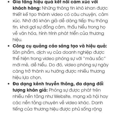
Gia tăng hiệu quả kết nối cảm xúc với
khách hàng:
Những thông tin khô khan được
thiết kế tạo thành video có câu chuyện, cảm
xúc. Nhờ đó khán giả dễ dàng tiếp thu thông
tin, khơi gợi sự đồng cảm, thấu hiểu trong họ
về văn hóa, hình trình phát triển của thương
hiệu.
Công cụ quảng cáo sáng tạo và hiệu quả:
Sản phẩm, dịch vụ của doanh nghiệp được
thể hiện trong video phóng sự với “màu sắc”
mới mẻ, dễ hiểu. Do đó, video phóng sự ngày
càng trở thành xu hướng được nhiều thương
hiệu lựa chọn.
Đa dạng kênh truyền thông, đa dạng đối
tượng khán giả:
Phóng sự được phát trên
nhiều nền tảng như Website, mạng xã hội hay
các nền tảng chuyên về video khác. Danh
tiếng của thương hiệu được phủ sống rộng