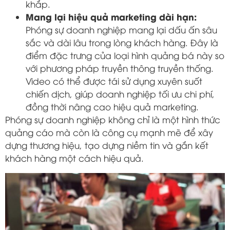
khắp.
Mang lại hiệu quả marketing dài hạn:
Phóng sự doanh nghiệp mang lại dấu ấn sâu
sắc và dài lâu trong lòng khách hàng. Đây là
điểm đặc trưng của loại hình quảng bá này so
với phương pháp truyền thông truyền thống.
Video có thể được tái sử dụng xuyên suốt
chiến dịch, giúp doanh nghiệp tối ưu chi phí,
đồng thời nâng cao hiệu quả marketing.
Phóng sự doanh nghiệp không chỉ là một hình thức
quảng cáo mà còn là công cụ mạnh mẽ để xây
dựng thương hiệu, tạo dựng niềm tin và gắn kết
khách hàng một cách hiệu quả.