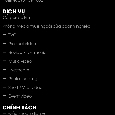
DỊCH VỤ
Corporate Film
Phòng Media thuê ngoài của doanh nghiệp
TVC
Product video
Review / Testimonial
Music video
Livestream
Photo shooting
Short / Viral video
Event video
CHÍNH SÁCH
Điều khoản dịch vụ