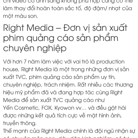
chỉ video có ánh sáng không phù hợp cũng có thể
làm thay đổi hoàn toàn sắc tố, độ đậm/ nhạt của
một màu son.
Right Media – Đơn vị sản xuất
phim quảng cáo sản phẩm
chuyên nghiệp
Với hơn 7 năm làm việc với vai trò là
production
house, Right Media là một trong những đơn vị sản
xuất TVC, phim quảng cáo sản phẩm uy tín,
chuyên nghiệp, trách nhiệm. Rất nhiều các thương
hiệu mỹ phẩm đã và đang hợp tác cùng Right
Media để sản xuất TVC quảng cáo như
Yến Cosmetic, FOX, Kyowon vv… và đều gặt hái
được những kết quả tích cực về mặt hình ảnh,
truyền thông.
Thế mạnh của Right Media chính là đội ngũ nhận sự