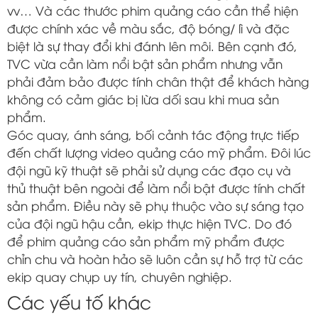
vv… Và các thước phim quảng cáo cần thể hiện
được chính xác về màu sắc, độ bóng/ lì và đặc
biệt là sự thay đổi khi đánh lên môi. Bên cạnh đó,
TVC vừa cần làm nổi bật sản phẩm nhưng vẫn
phải đảm bảo được tính chân thật để khách hàng
không có cảm giác bị lừa dối sau khi mua sản
phẩm.
Góc quay, ánh sáng, bối cảnh tác động trực tiếp
đến chất lượng video quảng cáo mỹ phẩm. Đôi lúc
đội ngũ kỹ thuật sẽ phải sử dụng các đạo cụ và
thủ thuật bên ngoài để làm nổi bật được tính chất
sản phẩm. Điều này sẽ phụ thuộc vào sự sáng tạo
của đội ngũ hậu cần, ekip thực hiện TVC. Do đó
để phim quảng cáo sản phẩm mỹ phẩm được
chỉn chu và hoàn hảo sẽ luôn cần sự hỗ trợ từ các
ekip quay chụp uy tín, chuyên nghiệp.
Các yếu tố khác