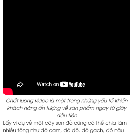
Chất lượng video là một trong những yếu tố khiến
khách hàng ấn tượng về sản phẩm ngay từ giây
đầu tiên
Lấy ví dụ về một cây son đỏ cũng có thể chia làm
nhiều tông như đỏ cam, đỏ đô, đỏ gạch, đỏ nâu