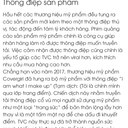
Thông điệp sản phẩm
Hầu hết các thương hiệu mỹ phẩm đều tung ra
các sản phẩm mới kèm theo một thông điệp thú
vị, tác động đến tâm lý khách hàng. Phim quảng
cáo sản phẩm mỹ phẩm chính là công cụ giúp
nhãn hàng làm rõ được thông điệp muốn truyền
tải. Việc cảm nhận được thông điệp cũng chính là
yếu tố giúp các TVC trở nên viral hơn, kích thích
nhu cầu mua hàng cao hơn.
Chẳng hạn vào năm 2017, thương hiệu mỹ phẩm
Covergirl đã tung ra bộ mỹ phẩm với thông điệp “I
am what I make up” (Tạm dịch: (Tôi là chính mình
qua lớp trang điểm). Chiến dịch này nhằm truyền
tải thông điệp cổ vũ mọi người sử dụng mỹ phẩm
như một loại “trang sức” để bản thân lộng lẫy hơn
thay vì là một tấm mặt nạ để che dấu đi khuyết
điểm. TVC này thực sự đã trở thành nguồn sức