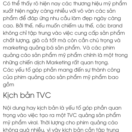
Có thể thấy rõ hiện nay các thương hiệu mỹ phẩm
xuất hiện ngày càng nhiều với vô vàn các sản
phẩm để đáp ứng nhu cầu làm đẹp ngày càng
cao. Bởi thế, nếu muốn chiếm ưu thế, các brand
không chỉ tập trung vào việc cung cấp sản phẩm
chất lượng, giá cả tốt mà còn cần chú trọng và
marketing quảng bá sản phẩm. Và các phim
quảng cáo sản phẩm mỹ phẩm chính là một trong
những chiến dịch Marketing rất quan trọng.
Các yếu tố góp phần mang đến sự thành công
của phim quảng cáo sản phẩm mỹ phẩm bao
gồm
Kịch bản TVC
Nội dung hay kịch bản là yếu tố góp phần quan
trọng vào việc tạo ra một TVC quảng sản phẩm
mỹ phẩm viral. Thời lượng cho phim quảng cáo
không quá nhiều, vì vậy kịch bản cần tập trung