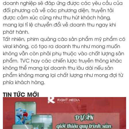
doanh nghiệp sẽ đáp ứng được các yêu cầu của
đối phương cả về các phương diện, truyền tải
được cảm xúc cũng như thu hút khách hàng,
mang lại tỉ lệ chuyển đổi về doanh thu ngay khi
phát hành.
Tất nhiên, phim quảng cáo sản phẩm mỹ phẩm có
viral không, có tạo ra doanh thu như mong muốn
không vẫn còn phải phụ thuộc vào chất lượng sản
phẩm. TVC hay các chiến lược truyền thông khác
không thể mang lại doanh thu lâu dài nếu sản
phẩm không mang lại chất lượng như mong đợi từ
phía khách hàng.
TIN TỨC MỚI