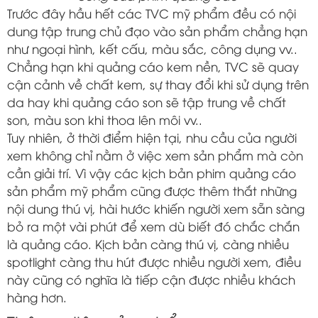
Trước đây hầu hết các TVC mỹ phẩm đều có nội
dung tập trung chủ đạo vào sản phẩm chẳng hạn
như ngoại hình, kết cấu, màu sắc, công dụng vv..
Chẳng hạn khi quảng cáo kem nền, TVC sẽ quay
cận cảnh về chất kem, sự thay đổi khi sử dụng trên
da hay khi quảng cáo son sẽ tập trung về chất
son, màu son khi thoa lên môi vv..
Tuy nhiên, ở thời điểm hiện tại, nhu cầu của người
xem không chỉ nằm ở việc xem sản phẩm mà còn
cần giải trí. Vì vậy các kịch bản phim quảng cáo
sản phẩm mỹ phẩm cũng được thêm thắt những
nội dung thú vị, hài hước khiến người xem sẵn sàng
bỏ ra một vài phút để xem dù biết đó chắc chắn
là quảng cáo. Kịch bản càng thú vị, càng nhiều
spotlight càng thu hút được nhiều người xem, điều
này cũng có nghĩa là tiếp cận được nhiều khách
hàng hơn.