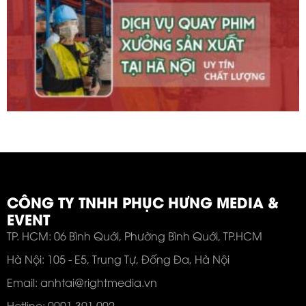
CÔNG TY TNHH PHỤC HƯNG MEDIA &
EVENT
TP. HCM: 06 Bình Quới, Phường Bình Quới, TP.HCM
Hà Nội: 105 - E5, Trung Tự, Đống Đa, Hà Nội
Email: anhtai@rightmedia.vn
Hotline: 0901 391 002