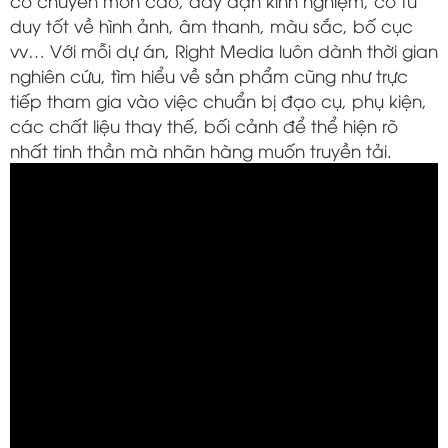
có chuyên môn cao, dày dặn kinh nghiệm, có tư
duy tốt về hình ảnh, âm thanh, màu sắc, bố cục
vv… Với mỗi dự án, Right Media luôn dành thời gian
nghiên cứu, tìm hiểu về sản phẩm cũng như trực
tiếp tham gia vào việc chuẩn bị đạo cụ, phụ kiện,
các chất liệu thay thế, bối cảnh để thể hiện rõ
nhất tinh thần mà nhãn hàng muốn truyền tải.