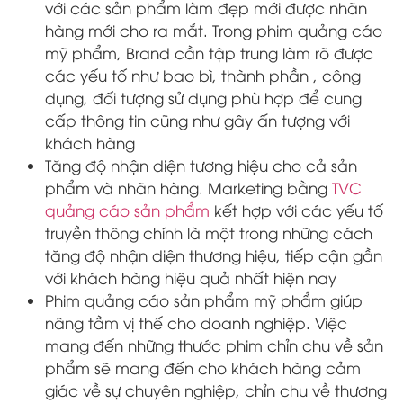
với các sản phẩm làm đẹp mới được nhãn
hàng mới cho ra mắt. Trong phim quảng cáo
mỹ phẩm, Brand cần tập trung làm rõ được
các yếu tố như bao bì, thành phần , công
dụng, đối tượng sử dụng phù hợp để cung
cấp thông tin cũng như gây ấn tượng với
khách hàng
Tăng độ nhận diện tương hiệu cho cả sản
phẩm và nhãn hàng. Marketing bằng
TVC
quảng cáo sản phẩm
kết hợp với các yếu tố
truyền thông chính là một trong những cách
tăng độ nhận diện thương hiệu, tiếp cận gần
với khách hàng hiệu quả nhất hiện nay
Phim quảng cáo sản phẩm mỹ phẩm giúp
nâng tầm vị thế cho doanh nghiệp. Việc
mang đến những thước phim chỉn chu về sản
phẩm sẽ mang đến cho khách hàng cảm
giác về sự chuyên nghiệp, chỉn chu về thương