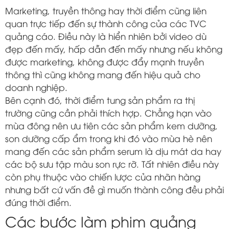
Marketing, truyền thông hay thời điểm cũng liên
quan trực tiếp đến sự thành công của các TVC
quảng cáo. Điều này là hiển nhiên bởi video dù
đẹp đến mấy, hấp dẫn đến mấy nhưng nếu không
được marketing, không được đẩy mạnh truyền
thông thì cũng không mang đến hiệu quả cho
doanh nghiệp.
Bên cạnh đó, thời điểm tung sản phẩm ra thị
trường cũng cần phải thích hợp. Chẳng hạn vào
mùa đông nên ưu tiên các sản phẩm kem dưỡng,
son dưỡng cấp ẩm trong khi đó vào mùa hè nên
mang đến các sản phẩm serum là dịu mát da hay
các bộ sưu tập màu son rực rỡ. Tất nhiên điều này
còn phụ thuộc vào chiến lược của nhãn hàng
nhưng bất cứ vấn đề gì muốn thành công đều phải
đúng thời điểm.
Các bước làm phim quảng