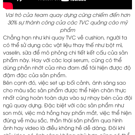
Vai trò của team quay dựng cũng chiếm đến hơn
30% sự thành công của các TVC quảng cáo mỹ
phẩm
Chẳng hạn như khi quay TVC về cushion, người ta
có thể sử dụng các vật liệu thay thế như bột mì,
vaselin, sữa để mô phỏng chi tiết kết cấu của sản
phẩm này. Hay với các loại serum, cũng có thể
dùng phần nhớt của nha đam để tái hiện được độ
đậm đặc của sản phẩm.
Bên cạnh đó, việc set up bối cảnh, ánh sáng sao
cho màu sắc sản phẩm được thể hiện chân thực
nhất cũng hoàn toàn dựa vào sự nhạy bén của đội
ngũ quay dựng. Đặc biệt với các sản phẩm như
son môi, việc má hồng hay phấn mắt, việc thể hiện
đúng về màu sắc, thần thái sản phẩm qua hình
ảnh hay video là điều không hề dễ dàng. Đôi khi