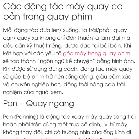
Các động tác máy quay cơ
bản trong quay phim
Mỗi động tác đưa lên/ xuống, lia trái/phải, quay
cận/ quay xa không chỉ đơn thuần là làm đại mà
đều cần kỹ thuật riêng, được đào tại bài bản. Khi
kết hợp với các yếu tố
góc máy trong quay phim
sẽ tạo thành “ngôn ngữ kể chuyện” bằng hình ảnh.
Khi được sử dụng đúng cách, động tác máy quay
sẽ giúp bộ phim trở nên sống động, giàu cảm xúc
và chuyên nghiệp hơn, đồng thời nâng cao trải
nghiệm của người xem.
Pan – Quay ngang
Pan (Panning) là động tác xoay máy quay sang trái
hoặc phải trên cùng một trục cố định, vị trí máy
không thay đổi, chỉ có hướng nhìn của ống kính di