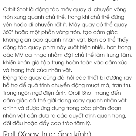
Orbit Shot là động tác máy quay di chuyển vòng
tròn xung quanh chủ thể, trong khi chủ thể đứng
yên hoặc di chuyển rất ít. Máy quay có thể quay
360° hoặc một phần vòng tròn, tạo cảm giác
không gian bao quanh nhân vật. Bạn có thể thấy
động tác quay phim này xuất hiện nhiều hơn trong
các MV ca nhạc nhằm đặt chủ thể làm trung tâm,
khiến khán giả tập trung hoàn toàn vào cảm xúc
và trạng thái của nhân vật.
Động tác quay cũng đòi hỏi các thiết bị đường ray
hỗ trợ để quá trình chuyển động mượt mà, trơn tru.
Trong ngôn ngữ điện ảnh, Orbit Shot mang đến
cảm giác cả thế giới đang xoay quanh nhân vật
chính và được ứng dụng trong các phân đoạn
nhân vật cần đưa ra các quyết định quan trọng,
đối đầu hoặc đẩy cao trào tâm lý.
Roll (Xoay trục ống kính)