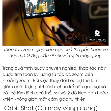
Thao tác zoom giúp tiếp cận chủ thể gần hoặc xa
hơn mà không cần di chuyển vị trí máy quay
Trong quá trình quay chuyên nghiệp, thao tác này
được tính toán kỹ lưỡng từ tốc độ zoom đến
khoảng zoom. Bởi việc thay đổi tiêu cự thể làm
giảm chất lượng hình ảnh, chưa kể nếu quá vội vã
có thể làm lệch chủ thể, sai với ý đồ kịch bản hoặc
khiến không gian mất cảm giác tự nhiên.
Orbit Shot (Cú máy vòng cung)