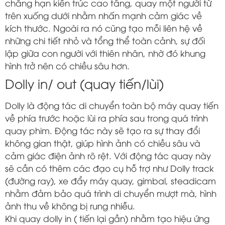
chẳng hạn kiến trúc cao tầng, quay một người từ
trên xuống dưới nhằm nhấn mạnh cảm giác về
kích thước. Ngoài ra nó cũng tạo mỗi liên hệ về
những chi tiết nhỏ và tổng thể toàn cảnh, sự đối
lập giữa con người với thiên nhân, nhờ đó khung
hình trở nên có chiều sâu hơn.
Dolly in/ out (quay tiến/lùi)
Dolly là động tác di chuyển toàn bộ máy quay tiến
về phía trước hoặc lùi ra phía sau trong quá trình
quay phim. Động tác này sẽ tạo ra sự thay đổi
không gian thật, giúp hình ảnh có chiều sâu và
cảm giác điện ảnh rõ rệt. Với động tác quay này
sẽ cần có thêm các đạo cụ hỗ trợ như Dolly track
(đường ray), xe đẩy máy quay, gimbal, steadicam
nhằm đảm bảo quá trình di chuyển mượt mà, hình
ảnh thu về không bị rung nhiễu.
Khi quay dolly in ( tiến lại gần) nhằm tạo hiệu ứng