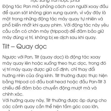
Động tác Pan mô phỏng cách con người xoay đầu
để quan sát không gian xung quanh, vì vậy đây là
một trong những động tác máy quay tự nhiên và
phổ biến nhất khi quay phim. Với động tác này yêu
cầu cần có chân máy (trippod) để đảm bảo giữ
máy đúng vị trí, không bị xe dịch sau khi quay.
Tilt – Quay dọc
Ngược với Pan, Tilt (quay dọc) là động tác xoay
máy quay lên hoặc xuống theo trục dọc, trong đó
vị trí máy quay được giữ cố định, chỉ thay đổi
hướng nhìn của ống kính. Tilt thường được thực hiện
bằng ttripod có đầu ball head hoặc đầu Pan-Tilt 3
chiều để đảm bảo chuyển động mượt mà và
chính xác.
Với hướng quay này, Tilt thường được áp dụng cho
các cảnh quay cần thể hiện tầm góc cao lớn,