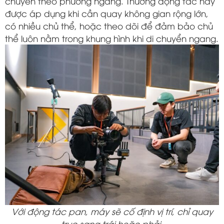
chuyển theo phương ngang. Thường động tác này
được áp dụng khi cần quay không gian rộng lớn,
có nhiều chủ thể, hoặc theo dõi để đảm bảo chủ
thể luôn nằm trong khung hình khi di chuyển ngang.
Với động tác pan, máy sẽ cố định vị trí, chỉ quay
trục sang trái hoặc phải