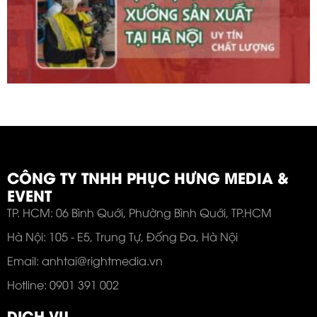
CÔNG TY TNHH PHỤC HƯNG MEDIA &
EVENT
TP. HCM: 06 Bình Quới, Phường Bình Quới, TP.HCM
Hà Nội: 105 - E5, Trung Tự, Đống Đa, Hà Nội
Email: anhtai@rightmedia.vn
Hotline: 0901 391 002
DỊCH VỤ