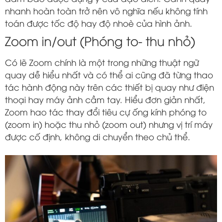
nhanh hoàn toàn trở nên vô nghĩa nếu không tính
toán được tốc độ hay độ nhoè của hình ảnh.
Zoom in/out (Phóng to- thu nhỏ)
Có lẽ Zoom chính là một trong những thuật ngữ
quay dễ hiểu nhất và có thể ai cũng đã từng thao
tác hành động này trên các thiết bị quay như điện
thoại hay máy ảnh cầm tay. Hiểu đơn giản nhất,
Zoom hao tác thay đổi tiêu cự ống kính phóng to
(zoom in) hoặc thu nhỏ (zoom out) nhưng vị trí máy
được cố định, không di chuyển theo chủ thể.