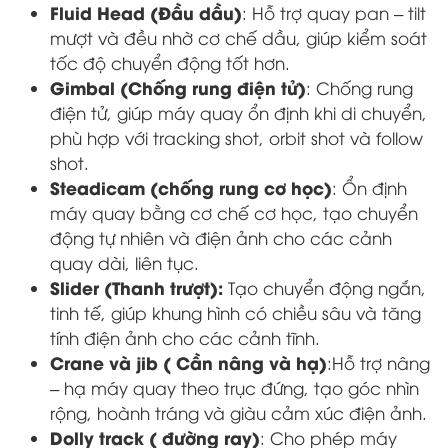
Fluid Head (Đầu dầu)
: Hỗ trợ quay pan – tilt
mượt và đều nhờ cơ chế dầu, giúp kiểm soát
tốc độ chuyển động tốt hơn.
Gimbal (Chống rung điện tử)
: Chống rung
điện tử, giúp máy quay ổn định khi di chuyển,
phù hợp với tracking shot, orbit shot và follow
shot.
Steadicam (chống rung cơ học)
: Ổn định
máy quay bằng cơ chế cơ học, tạo chuyển
động tự nhiên và điện ảnh cho các cảnh
quay dài, liên tục.
Slider (Thanh trượt):
Tạo chuyển động ngắn,
tinh tế, giúp khung hình có chiều sâu và tăng
tính điện ảnh cho các cảnh tĩnh.
Crane và jib ( Cần nâng và hạ)
:Hỗ trợ nâng
– hạ máy quay theo trục đứng, tạo góc nhìn
rộng, hoành tráng và giàu cảm xúc điện ảnh.
Dolly track ( đường ray)
: Cho phép máy