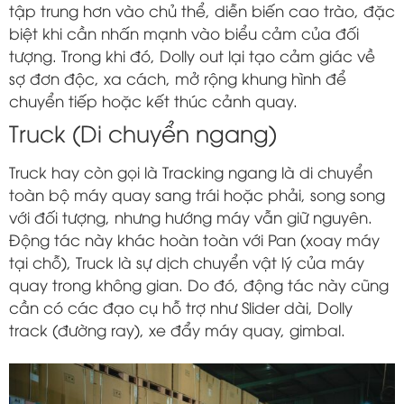
tập trung hơn vào chủ thể, diễn biến cao trào, đặc
biệt khi cần nhấn mạnh vào biểu cảm của đối
tượng. Trong khi đó, Dolly out lại tạo cảm giác về
sợ đơn độc, xa cách, mở rộng khung hình để
chuyển tiếp hoặc kết thúc cảnh quay.
Truck (Di chuyển ngang)
Truck hay còn gọi là Tracking ngang là di chuyển
toàn bộ máy quay sang trái hoặc phải, song song
với đối tượng, nhưng hướng máy vẫn giữ nguyên.
Động tác này khác hoàn toàn với Pan (xoay máy
tại chỗ), Truck là sự dịch chuyển vật lý của máy
quay trong không gian. Do đó, động tác này cũng
cần có các đạo cụ hỗ trợ như Slider dài, Dolly
track (đường ray), xe đẩy máy quay, gimbal.