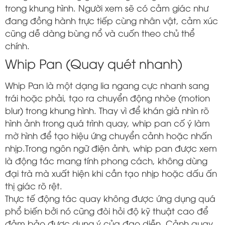
trong khung hình. Người xem sẽ có cảm giác như
đang đồng hành trực tiếp cùng nhân vật, cảm xúc
cũng dễ dàng bùng nổ và cuốn theo chủ thể
chính.
Whip Pan (Quay quét nhanh)
Whip Pan là một dạng lia ngang cực nhanh sang
trái hoặc phải, tạo ra chuyển động nhòe (motion
blur) trong khung hình. Thay vì để khán giả nhìn rõ
hình ảnh trong quá trình quay, whip pan cố ý làm
mờ hình để tạo hiệu ứng chuyển cảnh hoặc nhấn
nhịp.Trong ngôn ngữ điện ảnh, whip pan được xem
là động tác mang tính phong cách, không dùng
đại trà mà xuất hiện khi cần tạo nhịp hoặc dấu ấn
thị giác rõ rệt.
Thực tế động tác quay không được ứng dụng quá
phổ biến bởi nó cũng đòi hỏi độ kỹ thuật cao để
đảm bảo được dụng ý của đạo diễn. Cảnh quay