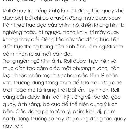
Roll (Xoay trục ống kính) là một động tác quay khá
đặc biệt bởi chỉ có chuyển động máy quay xoay
tròn theo trục dọc của chính nó,khiến khung hình bị
nghiêng hoặc lật ngược, trong khi vị trí máy quay
không thay đổi. Động tác này tác động trực tiếp
đến trục thăng bằng của hình ảnh, làm người xem
cảm nhận rõ sự mất cân đối.
Trong ngôn ngữ hình ảnh, Roll được thực hiện với
mục đích tạo cảm giác mất phương hướng, hỗn
loạn hoặc nhấn mạnh sự chao đảo tâm lý nhân
vật, thường dùng trong phim để tạo hiệu ứng đặc
biệt hoặc mô tả trạng thái bất ổn. Tuy nhiên, Roll
cũng cần được tính toán kỹ lưỡng về tốc độ, góc
quay, ánh sáng, bộ cục để thể hiện dụng ý kịch
bản. Các dạng phim tâm lý, phim kinh dị, phim
hành động thường sẽ hay ứng dụng động tác quay
này hơn.