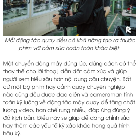
Mỗi động tác quay đều có khả năng tạo ra thước
phim với cảm xúc hoàn toàn khác biệt
Một chuyển động máy đúng lúc, đúng cách có thể
thay thế cho lời thoại, dẫn dắt cảm xúc và giúp
người xem hiểu sâu hơn nội dung câu chuyện. Bất
cứ một bộ phim hay cảnh quay chuyên nghiệp
nào cũng đều được đạo diễn và cameraman tính
toán kỹ lưỡng về động tác máy quay để tăng chất
lượng video, hạn chế rung nhiễu, đáp ứng đúng ý
đồ kịch bản. Điều này sẽ giúp dễ dàng chỉnh sửa
hay thêm các yếu tố kỹ xảo khác trong quá trình
hậu kỳ.