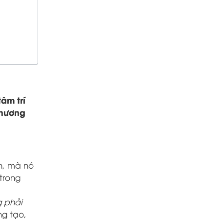
âm trí
thương
n, mà nó
trong
 phải
g tạo,