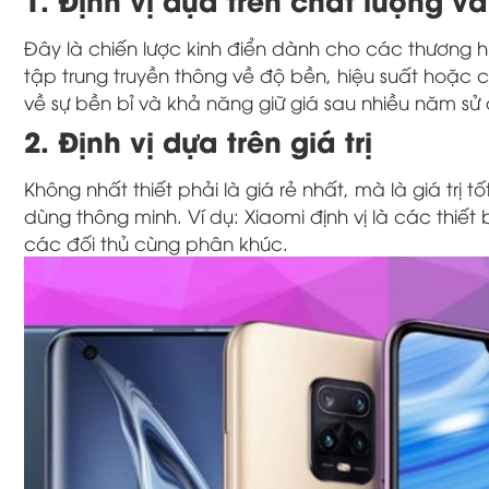
Đây là chiến lược kinh điển dành cho các thương h
tập trung truyền thông về độ bền, hiệu suất hoặc cá
về sự bền bỉ và khả năng giữ giá sau nhiều năm sử
2. Định vị dựa trên giá trị
Không nhất thiết phải là giá rẻ nhất, mà là giá trị t
dùng thông minh. Ví dụ: Xiaomi định vị là các thiế
các đối thủ cùng phân khúc.