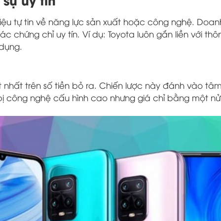
iệu tự tin về năng lực sản xuất hoặc công nghệ. Doan
c chứng chỉ uy tín. Ví dụ: Toyota luôn gắn liền với th
 dụng.
ốt nhất trên số tiền bỏ ra. Chiến lược này đánh vào tâm 
t bị công nghệ cấu hình cao nhưng giá chỉ bằng một nử