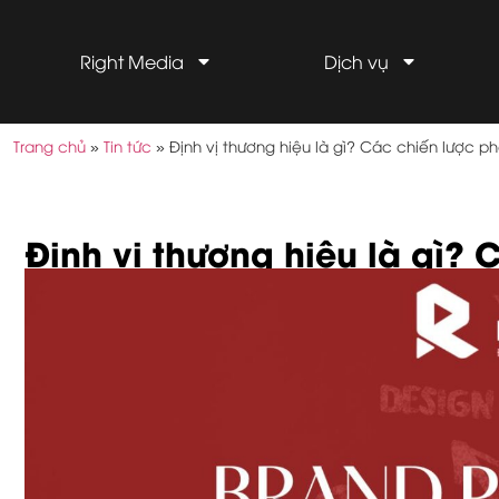
Right Media
Dịch vụ
Trang chủ
»
Tin tức
»
Định vị thương hiệu là gì? Các chiến lược p
Định vị thương hiệu là gì? 