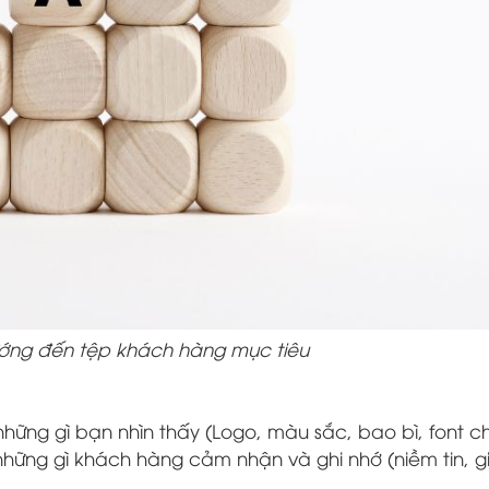
hướng đến tệp khách hàng mục tiêu
hững gì bạn nhìn thấy (Logo,
màu sắc,
bao bì,
font ch
hững gì khách hàng cảm nhận và ghi nhớ (niềm tin, giá 