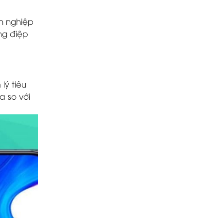
h nghiệp
ông điệp
lý tiêu
a so với