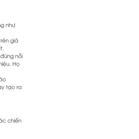
ng như
rên giá
t.
 đúng nỗi
hiệu. Họ
cáo
ày tạo ra
ác chiến