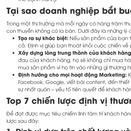
Tại sao doanh nghiệp bắt bu
Trong một thị trường mà mỗi ngày có hàng trăm thươ
con thuyền không có la bàn. Dưới đây là những lý 
Tạo ra sự khác biệt:
Nếu sản phẩm của bạn tươ
cả. Định vị giúp bạn thoát khỏi cuộc chiến về
Xây dựng lòng trung thành của khách hàn
đau của khách hàng, họ sẽ không chỉ mua hàn
mua sản phẩm vì họ tin vào những gì thương hi
Định hướng cho mọi hoạt động Marketing:
K
Facebook, Google, viết bài content, đến thiết 
sự nhất quán – yếu tố tiên quyết để khách hàn
Top 7 chiến lược định vị thư
Để đạt được mục tiêu chiếm lĩnh tâm trí khách hà
lược sau đây:
1. Định vị dựa trên chất lượng và