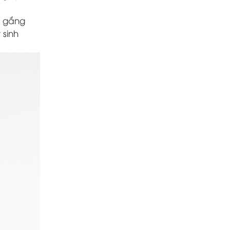
 gắng
 sinh