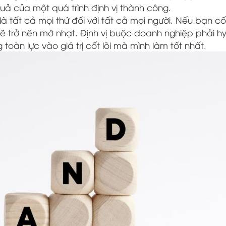
uả của một quá trình định vị thành công.
à tất cả mọi thứ đối với tất cả mọi người.
Nếu bạn cố
ẽ trở nên mờ nhạt.
Định vị buộc doanh nghiệp phải hy
oàn lực vào giá trị cốt lõi mà mình làm tốt nhất.