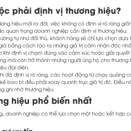
ộc phải định vị thương hiệu?
ng hiệu mới ra đời, việc không có định vị rõ ràng giố
do quan trọng doanh nghiệp cần định vị thương hiệu:
ng tự như đối thủ, khách hàng sẽ chỉ lựa chọn dựa t
 giá bằng cách tạo ra những giá trị cảm nhận độc nhấ
g:
Khi định vị chạm đúng vào cảm xúc hoặc giải quyết
g mà còn trở thành những người ủng hộ cho thương 
ệu đại diện.
hi đã định vị rõ ràng, các hoạt động từ chạy quảng 
kế bao bì đều phải xoay quanh trục giá trị đó. Điều n
g ghi nhớ thương hiệu.
ơng hiệu phổ biến nhất
ng, doanh nghiệp có thể lựa chọn một hoặc kết hợp c
 sự uy tín