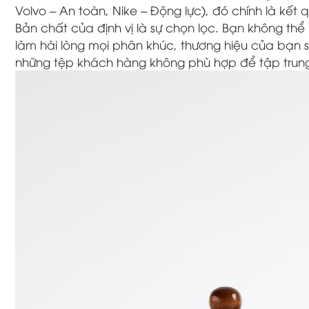
Volvo – An toàn,
Nike – Động lực),
đó chính là kết q
Bản chất của định vị là sự chọn lọc.
Bạn không thể l
làm hài lòng mọi phân khúc,
thương hiệu của bạn s
những tệp khách hàng không phù hợp để tập trung t