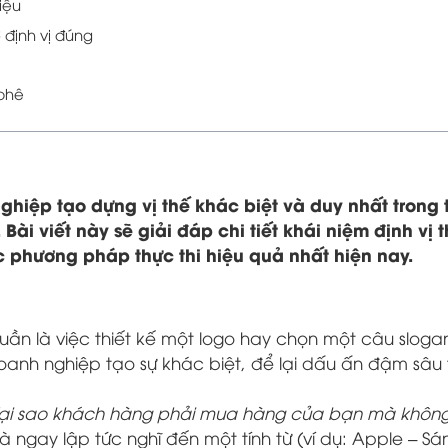
iệu
 định vị đúng
 phê
ghiệp tạo dựng vị thế khác biệt và duy nhất trong t
Bài viết này sẽ giải đáp chi tiết khái niệm định vị 
c phương pháp thực thi hiệu quả nhất hiện nay.
ần là việc thiết kế một logo hay chọn một câu sloga
oanh nghiệp tạo sự khác biệt, để lại dấu ấn đậm sâu 
ại sao khách hàng phải mua hàng của bạn mà không
ngay lập tức nghĩ đến một tính từ (ví dụ:
Apple – Sán