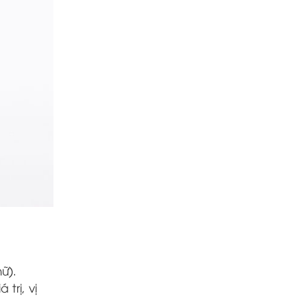
ữ).
trị, vị