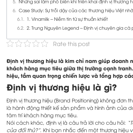
Những sai lầm phổ biến khi triển khai định vị thương h
Case Study: Sự trỗi dậy của các thương hiệu Việt nhờ
1. Vinamilk – Niềm tin từ sự thuần khiết
2. Trung Nguyên Legend – Định vị chuyên gia cà
Rate this post
Định vị thương hiệu là kim chỉ nam giúp doanh n
khách hàng mục tiêu giữa thị trường cạnh tranh. 
hiệu, tầm quan trọng chiến lược và tổng hợp cá
Định vị thương hiệu là gì?
Định vị thương hiệu (Brand Positioning)
không đơn thu
là hành động thiết kế sản phẩm và hình ảnh của d
tâm trí khách hàng mục tiêu.
Nói cách khác,
định vị là câu trả lời cho câu hỏi:
“T
của đối thủ?”
.
Khi bạn nhắc đến một thương hiệu và 