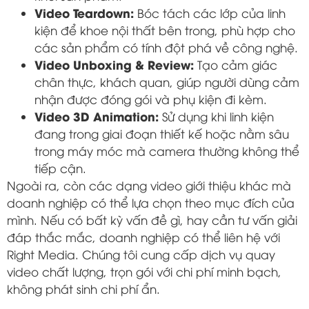
Video Teardown:
Bóc tách các lớp của linh
kiện để khoe nội thất bên trong, phù hợp cho
các sản phẩm có tính đột phá về công nghệ.
Video Unboxing & Review:
Tạo cảm giác
chân thực, khách quan, giúp người dùng cảm
nhận được đóng gói và phụ kiện đi kèm.
Video 3D Animation:
Sử dụng khi linh kiện
đang trong giai đoạn thiết kế hoặc nằm sâu
trong máy móc mà camera thường không thể
tiếp cận.
Ngoài ra, còn các dạng video giới thiệu khác mà
doanh nghiệp có thể lựa chọn theo mục đích của
mình. Nếu có bất kỳ vấn đề gì, hay cần tư vấn giải
đáp thắc mắc, doanh nghiệp có thể liên hệ với
Right Media. Chúng tôi cung cấp dịch vụ quay
video chất lượng, trọn gói với chi phí minh bạch,
không phát sinh chi phí ẩn.