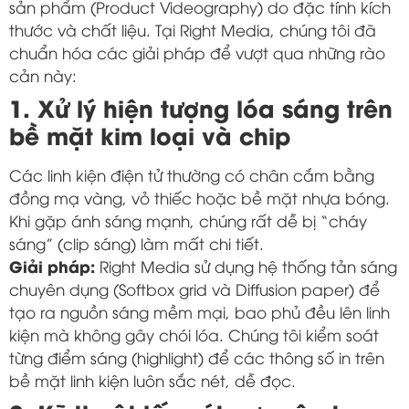
sản phẩm (Product Videography) do đặc tính kích
thước và chất liệu. Tại Right Media, chúng tôi đã
chuẩn hóa các giải pháp để vượt qua những rào
cản này:
1. Xử lý hiện tượng lóa sáng trên
bề mặt kim loại và chip
Các linh kiện điện tử thường có chân cắm bằng
đồng mạ vàng, vỏ thiếc hoặc bề mặt nhựa bóng.
Khi gặp ánh sáng mạnh, chúng rất dễ bị “cháy
sáng” (clip sáng) làm mất chi tiết.
Giải pháp:
Right Media sử dụng hệ thống tản sáng
chuyên dụng (Softbox grid và Diffusion paper) để
tạo ra nguồn sáng mềm mại, bao phủ đều lên linh
kiện mà không gây chói lóa. Chúng tôi kiểm soát
từng điểm sáng (highlight) để các thông số in trên
bề mặt linh kiện luôn sắc nét, dễ đọc.