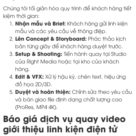
Chúng tôi tối giản hóa quy trình để khách hàng tiết
kiệm thời gian:
Nhận mẫu và Brief:
Khách hàng gửi linh kiện
mẫu và các yêu cầu về thông điệp.
Lên Concept & Storyboard:
Phác thảo kịch
bản từng giây để khách hàng duyệt trước.
Setup & Shooting:
Tiến hành quay tại Studio
của Right Media hoặc tại kho của khách
hàng.
Edit & VFX:
Xử lý hậu kỳ, chèn text, hiệu ứng
đồ họa 2D/3D.
Duyệt và hoàn thiện:
Chỉnh sửa theo yêu cầu
và bàn giao file định dạng chất lượng cao
(ProRes, MP4 4K).
Báo giá dịch vụ quay video
giới thiệu linh kiện điện tử