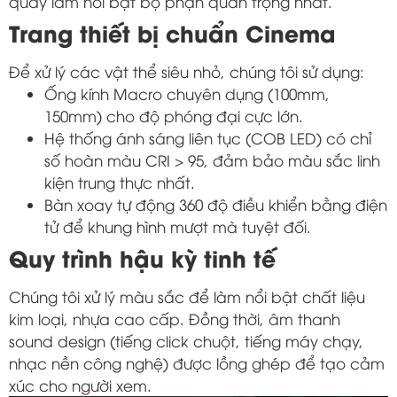
quay làm nổi bật bộ phận quan trọng nhất.
Trang thiết bị chuẩn Cinema
Để xử lý các vật thể siêu nhỏ, chúng tôi sử dụng:
Ống kính Macro chuyên dụng (100mm,
150mm) cho độ phóng đại cực lớn.
Hệ thống ánh sáng liên tục (COB LED) có chỉ
số hoàn màu CRI > 95, đảm bảo màu sắc linh
kiện trung thực nhất.
Bàn xoay tự động 360 độ điều khiển bằng điện
tử để khung hình mượt mà tuyệt đối.
Quy trình hậu kỳ tinh tế
Chúng tôi xử lý màu sắc để làm nổi bật chất liệu
kim loại, nhựa cao cấp. Đồng thời, âm thanh
sound design (tiếng click chuột, tiếng máy chạy,
nhạc nền công nghệ) được lồng ghép để tạo cảm
xúc cho người xem.