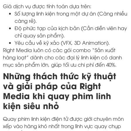
Giá dịch vụ được tính toán dựa trên:
Số lượng linh kiện trong một dự án (Càng nhiều
càng rẻ).
Độ phức tạp của kịch bản (Cần diễn viên hay
chỉ quay sản phẩm).
Yêu cầu về kỹ xảo (VFX, 3D Animation).
Right Media luôn có các gói combo “Sản xuất
hàng loạt” dành cho các đại lý linh kiện có danh
mục sản phẩm lớn, giúp tối ưu chi phí đến 40%.
Những thách thức kỹ thuật
và giải pháp của Right
Media khi quay phim linh
kiện siêu nhỏ
Quay phim linh kiện điện tử được giới chuyên môn
xếp vào hàng khó nhất trong lĩnh vực quay chụp