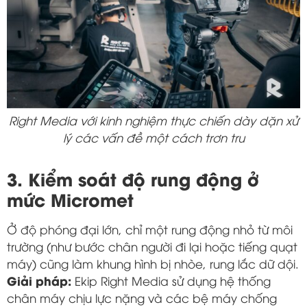
Right Media với kinh nghiệm thực chiến dày dặn xử
lý các vấn đề một cách trơn tru
3. Kiểm soát độ rung động ở
mức Micromet
Ở độ phóng đại lớn, chỉ một rung động nhỏ từ môi
trường (như bước chân người đi lại hoặc tiếng quạt
máy) cũng làm khung hình bị nhòe, rung lắc dữ dội.
Giải pháp:
Ekip Right Media sử dụng hệ thống
chân máy chịu lực nặng và các bệ máy chống