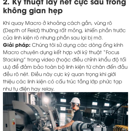
2. Kỹ thuật lấy nét cực sâu trong
không gian hẹp
Khi quay Macro ở khoảng cách gần, vùng rõ
(Depth of Field) thường rất mỏng, khiến phần trước
của linh kiện rõ nhưng phần sau lại bị mờ.
Giải pháp:
Chúng tôi sử dụng các dòng ống kính
Macro chuyên dụng kết hợp với kỹ thuật “Focus
Stacking” trong video (hoặc điều chỉnh khẩu độ tối
ưu) để đảm bảo toàn bộ linh kiện từ chân đến đầu
đều rõ nét. Điều này cực kỳ quan trọng khi giới
thiệu các linh kiện có cấu trúc tầng lớp phức tạp
như tụ điện hay relay.