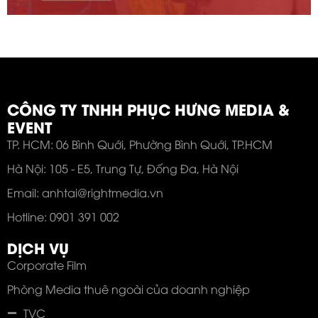
CÔNG TY TNHH PHỤC HƯNG MEDIA &
EVENT
TP. HCM: 06 Bình Quới, Phường Bình Quới, TP.HCM
Hà Nội: 105 - E5, Trung Tự, Đống Đa, Hà Nội
Email: anhtai@rightmedia.vn
Hotline: 0901 391 002
DỊCH VỤ
Corporate Film
Phòng Media thuê ngoài của doanh nghiệp
TVC