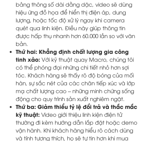
bảng thông số dài dằng dặc, video sẽ dùng
hiệu ứng đồ họa để hiển thị điện áp, dung
lượng, hoặc tốc độ xử lý ngay khi camera
quét qua linh kiện. Điều này giúp thông tin
được hấp thụ nhanh hơn 60.000 lần so với văn
bản.
Thứ hai: Khẳng định chất lượng gia công
tinh xảo:
Với kỹ thuật quay Macro, chúng tôi
có thể phóng đại những chi tiết nhỏ hơn sợi
tóc. Khách hàng sẽ thấy rõ độ bóng của mối
hàn, sự sắc nét của các chân tiếp xúc và lớp
mạ chất lượng cao – những minh chứng sống
động cho quy trình sản xuất nghiêm ngặt.
Thứ ba: Giảm thiểu tỷ lệ đổi trả và thắc mắc
kỹ thuật:
Video giới thiệu linh kiện điện tử
thường đi kèm hướng dẫn lắp đặt hoặc demo
vận hành. Khi khách hàng hiểu rõ cách dùng
và tính tương thích, họ sẽ tự tin hơn khi mua