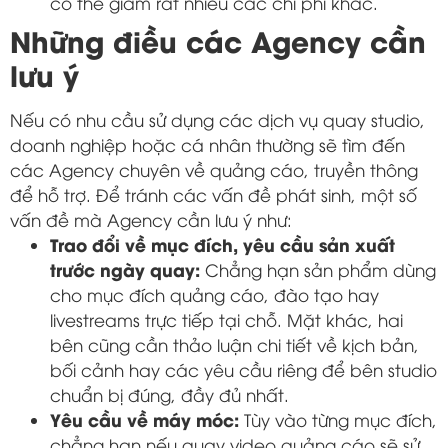
có thể giảm rất nhiều các chi phí khác.
Những điều các Agency cần
lưu ý
Nếu có nhu cầu sử dụng các dịch vụ quay studio,
doanh nghiệp hoặc cá nhân thường sẽ tìm đến
các Agency chuyên về quảng cáo, truyền thông
để hỗ trợ. Để tránh các vấn đề phát sinh, một số
vấn đề mà Agency cần lưu ý như:
Trao đổi về mục đích, yêu cầu sản xuất
trước ngày quay:
Chẳng hạn sản phẩm dùng
cho mục đích quảng cáo, đào tạo hay
livestreams trực tiếp tại chỗ. Mặt khác, hai
bên cũng cần thảo luận chi tiết về kịch bản,
bối cảnh hay các yêu cầu riêng để bên studio
chuẩn bị đúng, đầy đủ nhất.
Yêu cầu về máy móc:
Tùy vào từng mục đích,
chẳng hạn nếu quay video quảng cáo sẽ sử