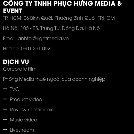
CÔNG TY TNHH PHỤC HƯNG MEDIA &
EVENT
TP. HCM: 06 Bình Quới, Phường Bình Quới, TP.HCM
Hà Nội: 105 - E5, Trung Tự, Đống Đa, Hà Nội
Email: anhtai@rightmedia.vn
Hotline: 0901 391 002
DỊCH VỤ
Corporate Film
Phòng Media thuê ngoài của doanh nghiệp
TVC
Product video
Review / Testimonial
Music video
Livestream