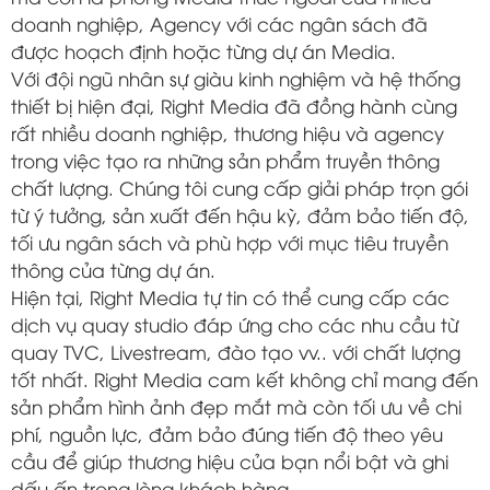
doanh nghiệp, Agency với các ngân sách đã
được hoạch định hoặc từng dự án Media.
Với đội ngũ nhân sự giàu kinh nghiệm và hệ thống
thiết bị hiện đại, Right Media đã đồng hành cùng
rất nhiều doanh nghiệp, thương hiệu và agency
trong việc tạo ra những sản phẩm truyền thông
chất lượng. Chúng tôi cung cấp giải pháp trọn gói
từ ý tưởng, sản xuất đến hậu kỳ, đảm bảo tiến độ,
tối ưu ngân sách và phù hợp với mục tiêu truyền
thông của từng dự án.
Hiện tại, Right Media tự tin có thể cung cấp các
dịch vụ quay studio đáp ứng cho các nhu cầu từ
quay TVC, Livestream, đào tạo vv.. với chất lượng
tốt nhất. Right Media cam kết không chỉ mang đến
sản phẩm hình ảnh đẹp mắt mà còn tối ưu về chi
phí, nguồn lực, đảm bảo đúng tiến độ theo yêu
cầu để giúp thương hiệu của bạn nổi bật và ghi
dấu ấn trong lòng khách hàng.