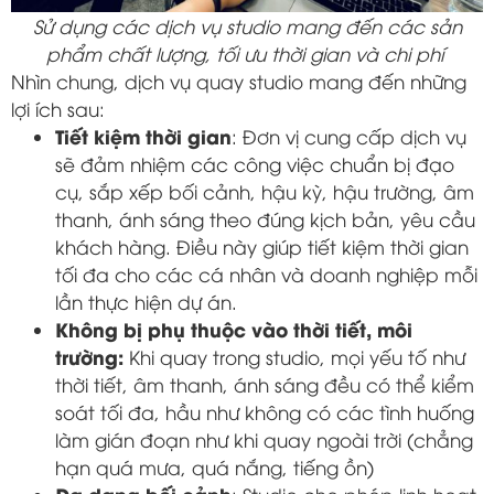
Sử dụng các dịch vụ studio mang đến các sản
phẩm chất lượng, tối ưu thời gian và chi phí
Nhìn chung, dịch vụ quay studio mang đến những
lợi ích sau:
Tiết kiệm thời gian
: Đơn vị cung cấp dịch vụ
sẽ đảm nhiệm các công việc chuẩn bị đạo
cụ, sắp xếp bối cảnh, hậu kỳ, hậu trường, âm
thanh, ánh sáng theo đúng kịch bản, yêu cầu
khách hàng. Điều này giúp tiết kiệm thời gian
tối đa cho các cá nhân và doanh nghiệp mỗi
lần thực hiện dự án.
Không bị phụ thuộc vào thời tiết, môi
trường:
Khi quay trong studio, mọi yếu tố như
thời tiết, âm thanh, ánh sáng đều có thể kiểm
soát tối đa, hầu như không có các tình huống
làm gián đoạn như khi quay ngoài trời (chẳng
hạn quá mưa, quá nắng, tiếng ồn)