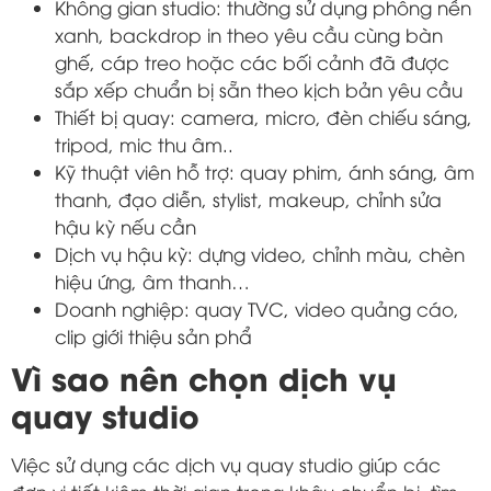
Không gian studio: thường sử dụng phông nền
xanh, backdrop in theo yêu cầu cùng bàn
ghế, cáp treo hoặc các bối cảnh đã được
sắp xếp chuẩn bị sẵn theo kịch bản yêu cầu
Thiết bị quay: camera, micro, đèn chiếu sáng,
tripod, mic thu âm..
Kỹ thuật viên hỗ trợ: quay phim, ánh sáng, âm
thanh, đạo diễn, stylist, makeup, chỉnh sửa
hậu kỳ nếu cần
Dịch vụ hậu kỳ: dựng video, chỉnh màu, chèn
hiệu ứng, âm thanh…
Doanh nghiệp: quay TVC, video quảng cáo,
clip giới thiệu sản phẩ
Vì sao nên chọn dịch vụ
quay studio
Việc sử dụng các dịch vụ quay studio giúp các