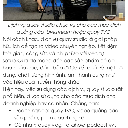
Dịch vụ quay studio phục vụ cho các mục đích
quảng cáo, Livestream hoặc quay TVC
Nói cách khác, dịch vụ quay studio là giải pháp
hữu ích để tạo ra video chuyên nghiệp, tiết kiệm
thời gian, công sức và chi phí so với việc tự
setup.Qua đó mang đến các sản phẩm có độ
hoàn hảo cao, đảm bảo được kết quả về mặt nội
dung, chất lượng hình ảnh, âm thanh cũng như
các hiệu quả truyền thông khác.
Hiện nay, việc sử dụng các dịch vụ quay studio rất
phổ biến, được sử dụng cho các mục đích cho
doanh nghiệp hay cá nhân. Chẳng hạn:
Doanh nghiệp: quay TVC, video quảng cáo
sản phẩm, phim doanh nghiệp,
Cá nhân: quay vlog, talkshow, podcast vv..