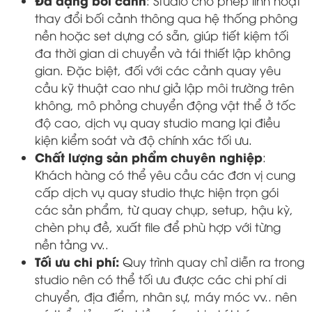
Đa dạng bối cảnh
: Studio cho phép linh hoạt
thay đổi bối cảnh thông qua hệ thống phông
nền hoặc set dựng có sẵn, giúp tiết kiệm tối
đa thời gian di chuyển và tái thiết lập không
gian. Đặc biệt, đối với các cảnh quay yêu
cầu kỹ thuật cao như giả lập môi trường trên
không, mô phỏng chuyển động vật thể ở tốc
độ cao, dịch vụ quay studio mang lại điều
kiện kiểm soát và độ chính xác tối ưu.
Chất lượng sản phẩm chuyên nghiệp
:
Khách hàng có thể yêu cầu các đơn vị cung
cấp dịch vụ quay studio thực hiện trọn gói
các sản phẩm, từ quay chụp, setup, hậu kỳ,
chèn phụ đề, xuất file để phù hợp với từng
nền tảng vv..
Tối ưu chi phí:
Quy trình quay chỉ diễn ra trong
studio nên có thể tối ưu được các chi phí di
chuyển, địa điểm, nhân sự, máy móc vv.. nên