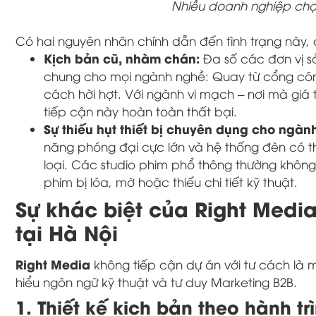
Nhiều doanh nghiệp chọ
Có hai nguyên nhân chính dẫn đến tình trạng này, 
Kịch bản cũ, nhàm chán:
Đa số các đơn vị s
chung cho mọi ngành nghề: Quay từ cổng côn
cách hời hợt. Với ngành vi mạch – nơi mà giá t
tiếp cận này hoàn toàn thất bại.
Sự thiếu hụt thiết bị chuyên dụng cho ngành
năng phóng đại cực lớn và hệ thống đèn có th
loại. Các studio phim phổ thông thường không 
phim bị lóa, mờ hoặc thiếu chi tiết kỹ thuật.
Sự khác biệt của Right Medi
tại Hà Nội
Right Media
không tiếp cận dự án với tư cách là 
hiểu ngôn ngữ kỹ thuật và tư duy Marketing B2B.
1. Thiết kế kịch bản theo hành t