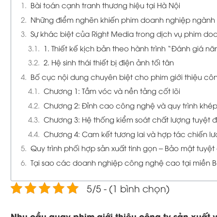
Bài toán cạnh tranh thương hiệu tại Hà Nội
Những điểm nghẽn khiến phim doanh nghiệp ngành v
Sự khác biệt của Right Media trong dịch vụ phim doa
1. Thiết kế kịch bản theo hành trình “Đánh giá nă
2. Hệ sinh thái thiết bị điện ảnh tối tân
Bố cục nội dung chuyên biệt cho phim giới thiệu côn
Chương 1: Tầm vóc và nền tảng cốt lõi
Chương 2: Đỉnh cao công nghệ và quy trình khép
Chương 3: Hệ thống kiểm soát chất lượng tuyệt đ
Chương 4: Cam kết tương lai và hợp tác chiến l
Quy trình phối hợp sản xuất tinh gọn – Bảo mật tuyệt 
Tại sao các doanh nghiệp công nghệ cao tại miền B
5/5 - (1 bình chọn)
Nhu cầu quay phim giới thiệu công ty sản xuất 