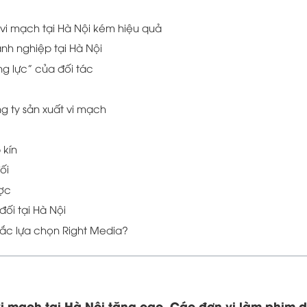
i mạch tại Hà Nội kém hiệu quả
nh nghiệp tại Hà Nội
ng lực” của đối tác
g ty sản xuất vi mạch
 kín
ối
ược
đối tại Hà Nội
ắc lựa chọn Right Media?
vi mạch tại Hà Nội tăng cao. Các đơn vị làm phim 