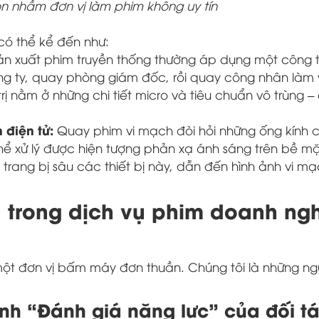
n nhầm đơn vị làm phim không uy tín
có thể kể đến như:
ản xuất phim truyền thống thường áp dụng một công 
g ty, quay phòng giám đốc, rồi quay công nhân làm 
rị nằm ở những chi tiết micro và tiêu chuẩn vô trùng 
 điện tử:
Quay phim vi mạch đòi hỏi những ống kính 
ể xử lý được hiện tượng phản xạ ánh sáng trên bề mặ
trang bị sâu các thiết bị này, dẫn đến hình ảnh vi mạ
a trong dịch vụ phim doanh ng
một đơn vị bấm máy đơn thuần. Chúng tôi là những n
rình “Đánh giá năng lực” của đối t