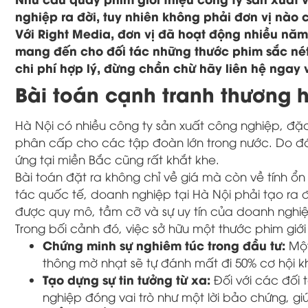
nghiệp ra đời, tuy nhiên không phải đơn vị nà
Với Right Media, đơn vị đã hoạt động nhiều năm 
mang đến cho đối tác những thước phim sắc nét
chi phí hợp lý, đừng chần chừ hãy liên hệ ngay 
Bài toán cạnh tranh thương h
Hà Nội có nhiều công ty sản xuất công nghiệp, đặc
phân cấp cho các tập đoàn lớn trong nước. Do đó
ứng tại miền Bắc cũng rất khắt khe.
Bài toán đặt ra không chỉ về giá mà còn về tính ổn
tác quốc tế, doanh nghiệp tại Hà Nội phải tạo ra 
được quy mô, tầm cỡ và sự uy tín của doanh nghi
Trong bối cảnh đó, việc sở hữu một thước phim gi
Chứng minh sự nghiêm túc trong đầu tư:
Một
thông mờ nhạt sẽ tự đánh mất đi 50% cơ hội k
Tạo dựng sự tin tưởng từ xa:
Đối với các đối 
nghiệp đóng vai trò như một lời bảo chứng, g