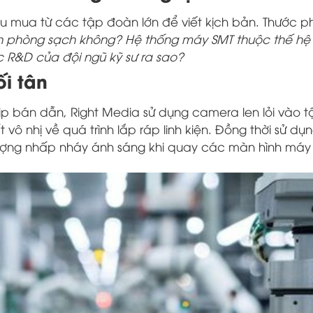
hu mua từ các tập đoàn lớn để viết kịch bản. Thước ph
 phòng sạch không? Hệ thống máy SMT thuộc thế hệ
c R&D của đội ngũ kỹ sư ra sao?
ối tân
ip bán dẫn, Right Media sử dụng camera len lỏi vào 
vô nhị về quá trình lắp ráp linh kiện. Đồng thời sử dụ
 tượng nhấp nháy ánh sáng khi quay các màn hình máy