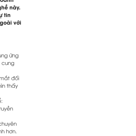
ghề này.
 tin
goài với
cung ứng
à cung
 mắt đối
ìn thấy
ể:
ruyền
 chuyên
nh hơn.