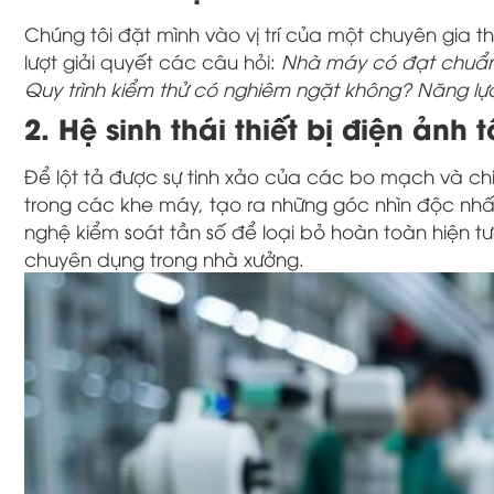
Chúng tôi đặt mình vào vị trí của một chuyên gia t
lượt giải quyết các câu hỏi:
Nhà máy có đạt chuẩn
Quy trình kiểm thử có nghiêm ngặt không? Năng lự
2. Hệ sinh thái thiết bị điện ảnh t
Để lột tả được sự tinh xảo của các bo mạch và ch
trong các khe máy, tạo ra những góc nhìn độc nhất 
nghệ kiểm soát tần số để loại bỏ hoàn toàn hiện
chuyên dụng trong nhà xưởng.