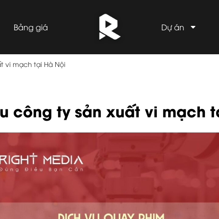
Bảng giá
Dự án
t vi mạch tại Hà Nội
ệu công ty sản xuất vi mạch t