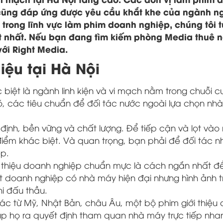
o cũng đáp ứng được yêu cầu khắt khe của ngành n
trong lĩnh vực làm phim doanh nghiệp, chúng tôi tự
 nhất. Nếu bạn đang tìm kiếm phòng Media thuê n
với Right Media.
iệu tại Hà Nội
 biệt là ngành linh kiện và vi mạch nằm trong chuỗi 
, các tiêu chuẩn để đối tác nước ngoài lựa chọn nh
 định, bền vững và chất lượng. Để tiếp cận và lọt vào
điểm khác biệt. Và quan trọng, bạn phải để đối tác nh
ệp.
ới thiệu doanh nghiệp chuẩn mực là cách ngắn nhất đ
 doanh nghiệp có nhà máy hiện đại nhưng hình ảnh t
hi đấu thầu.
tác từ Mỹ, Nhật Bản, châu Âu, một bộ phim giới thiệu
iúp họ ra quyết định tham quan nhà máy trực tiếp nha