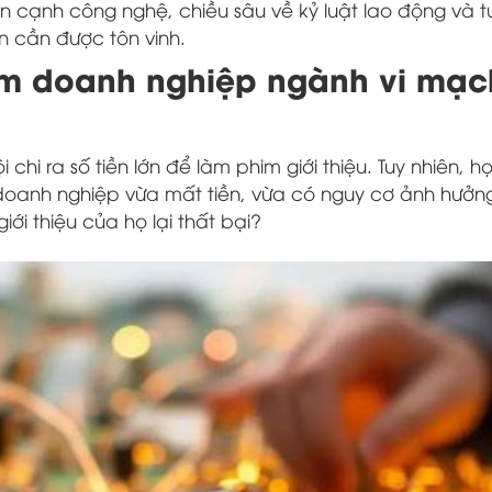
n cạnh công nghệ, chiều sâu về kỷ luật lao động và t
n cần được tôn vinh.
m doanh nghiệp ngành vi mạch
chi ra số tiền lớn để làm phim giới thiệu. Tuy nhiên, h
doanh nghiệp vừa mất tiền, vừa có nguy cơ ảnh hưởn
ới thiệu của họ lại thất bại?