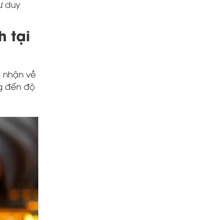
ư duy
 tại
ọ nhận về
g đến độ