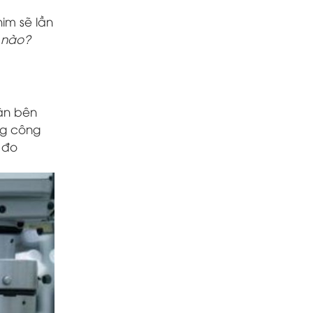
im sẽ lần
 nào?
tận bên
ng công
 đo