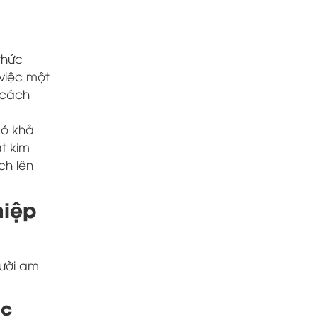
thức
việc một
– cách
có khả
t kim
ch lên
hiệp
gười am
ác