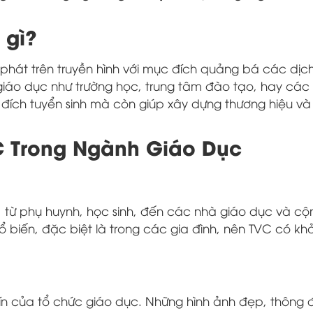
 gì?
hát trên truyền hình với mục đích quảng bá các dịch
giáo dục như trường học, trung tâm đào tạo, hay các
ích tuyển sinh mà còn giúp xây dựng thương hiệu và 
C Trong Ngành Giáo Dục
, từ phụ huynh, học sinh, đến các nhà giáo dục và c
ổ biến, đặc biệt là trong các gia đình, nên TVC có k
ín của tổ chức giáo dục. Những hình ảnh đẹp, thông đ