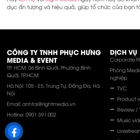
dục ấn tượng và hiệu quả, giúp tổ chức của bạn t
CÔNG TY TNHH PHỤC HƯNG
DỊCH VỤ
MEDIA & EVENT
Corporate Fi
TP. HCM: 06 Bình Quới, Phường Bình
Phòng Medi
Quới, TP.HCM
nghiệp
Hà Nội: 105 - E5, Trung Tự, Đống Đa, Hà
TVC
Nội
Product 
Email: anhtai@rightmedia.vn
Review / 
Hotline: 0901 391 002
Music vi
Livestrea