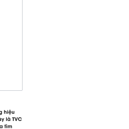
g hiệu
ày là TVC
a tìm