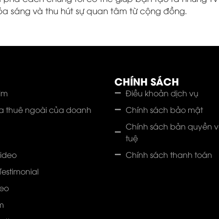
ỏa sáng và thu hút sự quan tâm từ cộng đồng.
CHÍNH SÁCH
lm
Điều khoản dịch vụ
a thuê ngoài của doanh
Chính sách bảo mật
Chính sách bản quyền và
tuệ
video
Chính sách thanh toán
Testimonial
deo
m