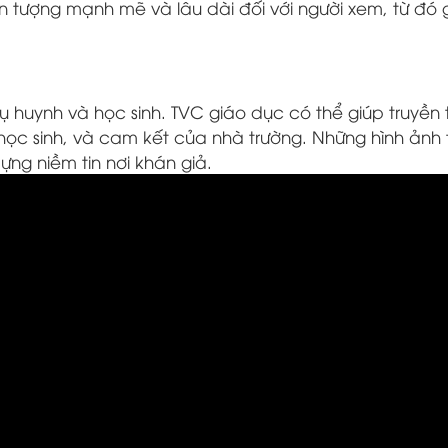
n tượng mạnh mẽ và lâu dài đối với người xem, từ đó
ụ huynh và học sinh. TVC giáo dục có thể giúp truyền 
học sinh, và cam kết của nhà trường. Những hình ảnh 
ng niềm tin nơi khán giả.