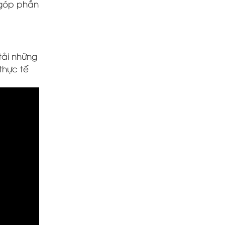
 góp phần
tải những
thực tế