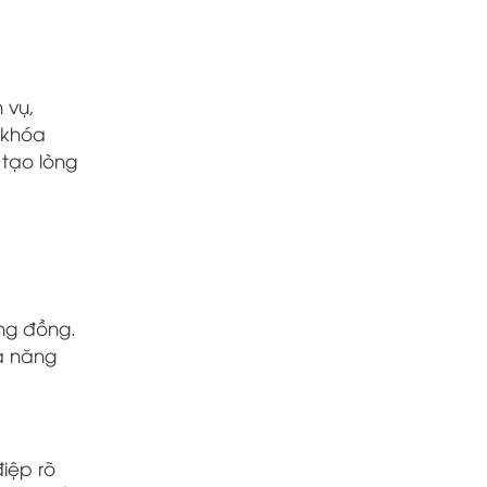
 vụ,
 khóa
tạo lòng
ộng đồng.
hả năng
iệp rõ