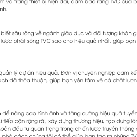
ệm và trang thiết bị hiện đại, đảm bảo rằng TVC của 
nh.
biết sâu rộng về ngành giáo dục và đối tượng khán g
n lược phát sóng TVC sao cho hiệu quả nhất, giúp bạn
 quản lý dự án hiệu quả. Đơn vị chuyên nghiệp cam k
ách đã thỏa thuận, giúp bạn yên tâm về cả chất lượn
h để nâng cao hình ảnh và tăng cường hiệu quả tuyển
ư tiếp cận rộng rãi, xây dựng thương hiệu, tạo dựng lòn
oản đầu tư quan trọng trong chiến lược truyền thông
há cách chúng tôi có thể giúp bạn tạo ra những TV