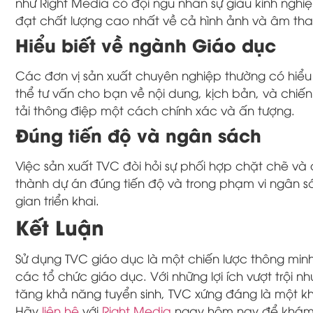
như Right Media có đội ngũ nhân sự giàu kinh nghi
đạt chất lượng cao nhất về cả hình ảnh và âm tha
Hiểu biết về ngành Giáo dục
Các đơn vị sản xuất chuyên nghiệp thường có hiểu 
thể tư vấn cho bạn về nội dung, kịch bản, và chiế
tải thông điệp một cách chính xác và ấn tượng.
Đúng tiến độ và ngân sách
Việc sản xuất TVC đòi hỏi sự phối hợp chặt chẽ và
thành dự án đúng tiến độ và trong phạm vi ngân s
gian triển khai.
Kết Luận
Sử dụng TVC giáo dục là một chiến lược thông min
các tổ chức giáo dục. Với những lợi ích vượt trội nh
tăng khả năng tuyển sinh, TVC xứng đáng là một kh
Hãy
liên hệ
với
Right Media
ngay hôm nay để khám p