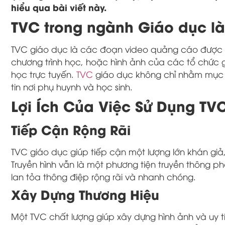
hiểu qua bài viết này.
TVC trong ngành Giáo dục là
TVC giáo dục là các đoạn video quảng cáo được p
chương trình học, hoặc hình ảnh của các tổ chức 
học trực tuyến.
TVC
giáo dục không chỉ nhằm mục đ
tin nơi phụ huynh và học sinh.
Lợi Ích Của Việc Sử Dụng TV
Tiếp Cận Rộng Rãi
TVC giáo dục giúp tiếp cận một lượng lớn khán giả
Truyền hình vẫn là một phương tiện truyền thông ph
lan tỏa thông điệp rộng rãi và nhanh chóng.
Xây Dựng Thương Hiệu
Một TVC chất lượng giúp xây dựng hình ảnh và uy t