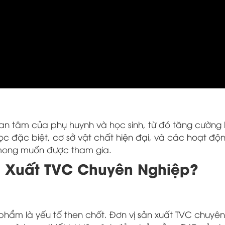
uan tâm của phụ huynh và học sinh, từ đó tăng cường
 học đặc biệt, cơ sở vật chất hiện đại, và các hoạt độ
 mong muốn được tham gia.
n Xuất TVC Chuyên Nghiệp?
phẩm là yếu tố then chốt. Đơn vị sản xuất TVC chuyê