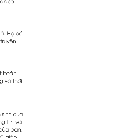
bạn sẽ
iả. Họ có
 truyền
ết hoàn
g và thời
 sinh của
g tin, và
 của bạn.
C giáo