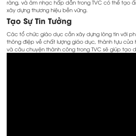
ràng, và âm nhạc hấp dẫn trong TVC có thể tạo ấ
xây dựng thương hiệu bền vững.
Tạo Sự Tin Tưởng
Các tổ chức giáo dục cần xây dựng lòng tin với ph
thông điệp về chất lượng giáo dục, thành tựu của 
và câu chuyện thành công trong TVC sẽ giúp tạo dự