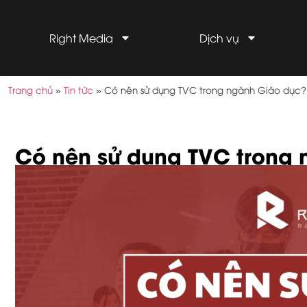
Right Media
Dịch vụ
Trang chủ
»
Tin tức
»
Có nên sử dụng TVC trong ngành Giáo dục?
Có nên sử dụng TVC trong