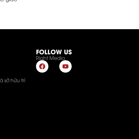
FOLLOW US
Right Media
 sở hữu trí