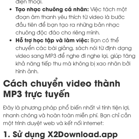
điện thoại.
Tạo nhạc chuông cá nhân:
Việc tách một
đoạn âm thanh yêu thích từ video là bước
đầu tiên để bạn tạo ra những bản nhạc
chuông độc đáo cho riêng mình.
Hỗ trợ học tập và làm việc:
Bạn có thể
chuyển các bài giảng, sách nói từ định dạng
video sang MP3 để nghe đi nghe lại, giúp tăng
khả năng tiếp thu mà không bị xao nhãn bởi
hình ảnh.
Cách chuyển video thành
MP3 trực tuyến
Đây là phương pháp phổ biến nhất vì tính tiện lợi,
nhanh chóng và hoàn toàn miễn phí. Bạn chỉ cần
một trình duyệt web và kết nối internet:
1. Sử dụng X2Download.app