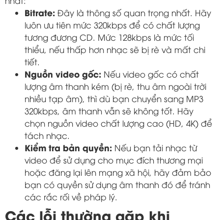
nhất:
Bitrate:
Đây là thông số quan trọng nhất. Hãy
luôn ưu tiên mức 320kbps để có chất lượng
tương đương CD. Mức 128kbps là mức tối
thiểu, nếu thấp hơn nhạc sẽ bị rè và mất chi
tiết.
Nguồn video gốc:
Nếu video gốc có chất
lượng âm thanh kém (bị rè, thu âm ngoài trời
nhiều tạp âm), thì dù bạn chuyển sang MP3
320kbps, âm thanh vẫn sẽ không tốt. Hãy
chọn nguồn video chất lượng cao (HD, 4K) để
tách nhạc.
Kiểm tra bản quyền:
Nếu bạn tải nhạc từ
video để sử dụng cho mục đích thương mại
hoặc đăng lại lên mạng xã hội, hãy đảm bảo
bạn có quyền sử dụng âm thanh đó để tránh
các rắc rối về pháp lý.
Các lỗi thường gặp khi