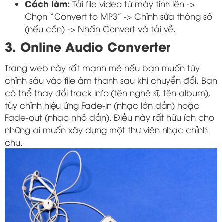
Cách làm:
Tải file video từ máy tính lên ->
Chọn “Convert to MP3” -> Chỉnh sửa thông số
(nếu cần) -> Nhấn Convert và tải về.
3. Online Audio Converter
Trang web này rất mạnh mẽ nếu bạn muốn tùy
chỉnh sâu vào file âm thanh sau khi chuyển đổi. Bạn
có thể thay đổi track info (tên nghệ sĩ, tên album),
tùy chỉnh hiệu ứng Fade-in (nhạc lớn dần) hoặc
Fade-out (nhạc nhỏ dần). Điều này rất hữu ích cho
những ai muốn xây dựng một thư viện nhạc chỉnh
chu.