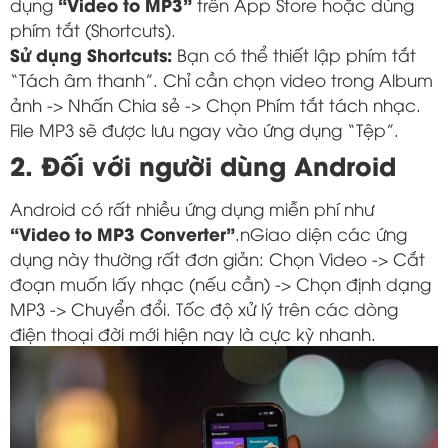
“Video to MP3”
dụng
trên App Store hoặc dùng
phím tắt (Shortcuts).
Sử dụng Shortcuts:
Bạn có thể thiết lập phím tắt
“Tách âm thanh”. Chỉ cần chọn video trong Album
ảnh -> Nhấn Chia sẻ -> Chọn Phím tắt tách nhạc.
File MP3 sẽ được lưu ngay vào ứng dụng “Tệp”.
2. Đối với người dùng Android
Android có rất nhiều ứng dụng miễn phí như
“Video to MP3 Converter”
.nGiao diện các ứng
dụng này thường rất đơn giản: Chọn Video -> Cắt
đoạn muốn lấy nhạc (nếu cần) -> Chọn định dạng
MP3 -> Chuyển đổi. Tốc độ xử lý trên các dòng
điện thoại đời mới hiện nay là cực kỳ nhanh.