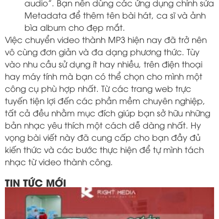
audio”. Bạn nên dùng các ứng dụng chỉnh sửa
Metadata để thêm tên bài hát, ca sĩ và ảnh
bìa album cho đẹp mắt.
Việc chuyển video thành MP3 hiện nay đã trở nên
vô cùng đơn giản và đa dạng phương thức. Tùy
vào nhu cầu sử dụng ít hay nhiều, trên điện thoại
hay máy tính mà bạn có thể chọn cho mình một
công cụ phù hợp nhất. Từ các trang web trực
tuyến tiện lợi đến các phần mềm chuyên nghiệp,
tất cả đều nhằm mục đích giúp bạn sở hữu những
bản nhạc yêu thích một cách dễ dàng nhất. Hy
vọng bài viết này đã cung cấp cho bạn đầy đủ
kiến thức và các bước thực hiện để tự mình tách
nhạc từ video thành công.
TIN TỨC MỚI