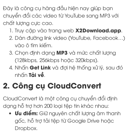
Đây là công cụ hàng đầu hiện nay giúp bạn
chuyển đổi các video từ YouTube sang MP3 với
chất lượng cực cao.
X2Download.app
Truy cập vào trang web
.
Dán đường link video (YouTube, Facebook…)
vào ô tìm kiếm.
MP3
Chọn định dạng
và mức chất lượng
(128kbps, 256kbps hoặc 320kbps).
Get Link
Nhấn
và đợi hệ thống xử lý, sau đó
Tải về
nhấn
.
2. Công cụ CloudConvert
CloudConvert là một công cụ chuyển đổi định
dạng hỗ trợ hơn 200 loại tệp tin khác nhau:
Ưu điểm:
Giữ nguyên chất lượng âm thanh
gốc, hỗ trợ tải tệp từ Google Drive hoặc
Dropbox.