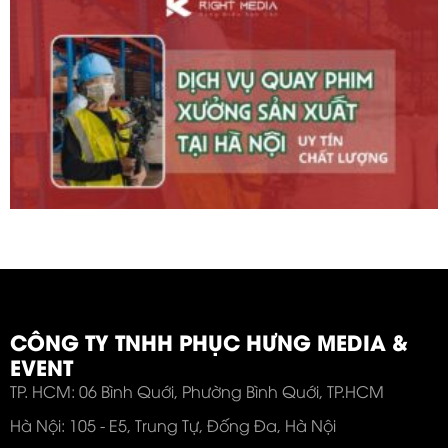
CÔNG TY TNHH PHỤC HƯNG MEDIA &
EVENT
TP. HCM: 06 Bình Quới, Phường Bình Quới, TP.HCM
Hà Nội: 105 - E5, Trung Tự, Đống Đa, Hà Nội