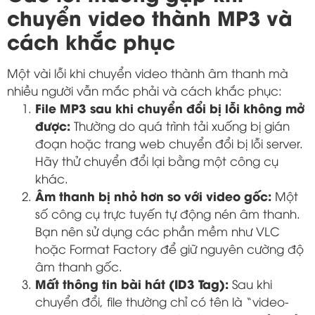
chuyển video thành MP3 và
cách khắc phục
Một vài lỗi khi chuyển video thành âm thanh mà
nhiều người vẫn mắc phải và cách khắc phục:
File MP3 sau khi chuyển đổi bị lỗi không mở
được:
Thường do quá trình tải xuống bị gián
đoạn hoặc trang web chuyển đổi bị lỗi server.
Hãy thử chuyển đổi lại bằng một công cụ
khác.
Âm thanh bị nhỏ hơn so với video gốc:
Một
số công cụ trực tuyến tự động nén âm thanh.
Bạn nên sử dụng các phần mềm như VLC
hoặc Format Factory để giữ nguyên cường độ
âm thanh gốc.
Mất thông tin bài hát (ID3 Tag):
Sau khi
chuyển đổi, file thường chỉ có tên là “video-