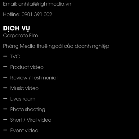
Email: anhtai@rightmedia.vn
Hotline: 0901 391 002
DỊCH VỤ
Corporate Film
Phòng Media thuê ngoài của doanh nghiệp
TVC
Product video
Review / Testimonial
Music video
Livestream
Photo shooting
Short / Viral video
Event video