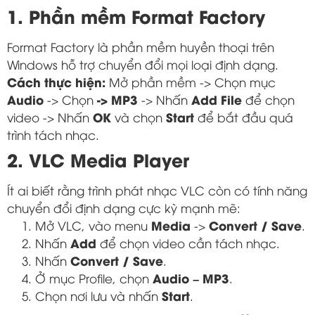
1. Phần mềm Format Factory
Format Factory là phần mềm huyền thoại trên
Windows hỗ trợ chuyển đổi mọi loại định dạng.
Cách thực hiện:
Mở phần mềm -> Chọn mục
Audio
-> MP3
Add File
-> Chọn
-> Nhấn
để chọn
OK
Start
video -> Nhấn
và chọn
để bắt đầu quá
trình tách nhạc.
2. VLC Media Player
Ít ai biết rằng trình phát nhạc VLC còn có tính năng
chuyển đổi định dạng cực kỳ mạnh mẽ:
Media
Convert / Save
Mở VLC, vào menu
->
.
Add
Nhấn
để chọn video cần tách nhạc.
Convert / Save
Nhấn
.
Audio – MP3
Ở mục Profile, chọn
.
Start
Chọn nơi lưu và nhấn
.