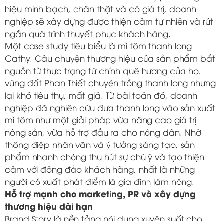
hiệu minh bạch, chân thật và có giá trị, doanh
nghiệp sẽ xây dựng được thiện cảm tự nhiên và rút
ngắn quá trình thuyết phục khách hàng.
Một case study tiêu biểu là mì tôm thanh long
Cathy. Câu chuyện thương hiệu của sản phẩm bắt
nguồn từ thực trạng từ chính quê hương của họ,
vùng đất Phan Thiết chuyên trồng thanh long nhưng
lại khó tiêu thụ, mất giá. Từ bài toán đó, doanh
nghiệp đã nghiên cứu đưa thanh long vào sản xuất
mì tôm như một giải pháp vừa nâng cao giá trị
nông sản, vừa hỗ trợ đầu ra cho nông dân. Nhờ
thông điệp nhân văn và ý tưởng sáng tạo, sản
phẩm nhanh chóng thu hút sự chú ý và tạo thiện
cảm với đông đảo khách hàng, nhất là những
người có xuất phát điểm là gia đình làm nông.
Hỗ trợ mạnh cho marketing, PR và xây dựng
thương hiệu dài hạn
Brand Story là nền tảng nội dung xuyên suốt cho