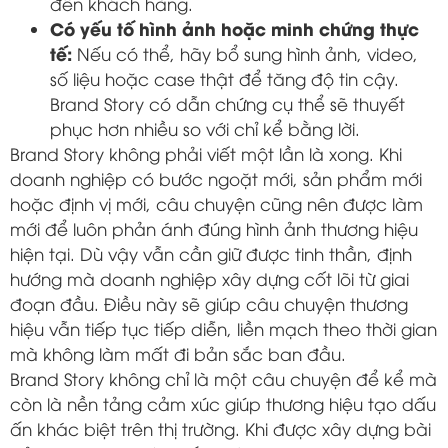
đến khách hàng.
Có yếu tố hình ảnh hoặc minh chứng thực
tế:
Nếu có thể, hãy bổ sung hình ảnh, video,
số liệu hoặc case thật để tăng độ tin cậy.
Brand Story có dẫn chứng cụ thể sẽ thuyết
phục hơn nhiều so với chỉ kể bằng lời.
Brand Story không phải viết một lần là xong. Khi
doanh nghiệp có bước ngoặt mới, sản phẩm mới
hoặc định vị mới, câu chuyện cũng nên được làm
mới để luôn phản ánh đúng hình ảnh thương hiệu
hiện tại. Dù vậy vẫn cần giữ được tinh thần, định
hướng mà doanh nghiệp xây dựng cốt lõi từ giai
đoạn đầu. Điều này sẽ giúp câu chuyện thương
hiệu vẫn tiếp tục tiếp diễn, liền mạch theo thời gian
mà không làm mất đi bản sắc ban đầu.
Brand Story không chỉ là một câu chuyện để kể mà
còn là nền tảng cảm xúc giúp thương hiệu tạo dấu
ấn khác biệt trên thị trường. Khi được xây dựng bài