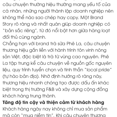
câu chuyện thường hiệu thường mang yếu tố của
cá nhân, những người thành lập doanh nghiệp nên
không thể nào sao chép hay copy. Một Brand
Story rõ ràng và nhất quán giúp doanh nghiệp có
“bản sắc riêng”, từ đó nổi bật hơn giữa hàng loạt
đối thủ cùng ngành.
Chẳng hạn với brand trà sữa Phê La, câu chuyện
thương hiệu gắn liền với hành trình tôn vinh nông
sản Việt, đặc biệt là trà từ vùng cao nguyên. Phê
La tập trung kể câu chuyện về nguồn gốc nguyên
liệu, quy trình tuyển chọn và tinh thần “local pride”
(tự hào bản địa). Nhờ định hướng rõ ràng này,
thương hiệu nhanh chóng tạo được dấu ấn khác
biệt trong thị trường F&B và xây dựng cộng đồng
khách hàng trung thành.
Tăng độ tin cậy và thiện cảm từ khách hàng
Khách hàng ngày nay không chỉ mua sản phẩm
mà còn “mua niềm tin”. Khi câu chuyện thương