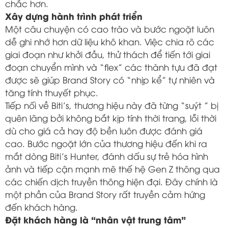
chắc hơn.
Xây dựng hành trình phát triển
Một câu chuyện có cao trào và bước ngoặt luôn
dễ ghi nhớ hơn dữ liệu khô khan. Việc chia rõ các
giai đoạn như khởi đầu, thử thách để tiến tới giai
đoạn chuyển mình và “flex” các thành tựu đã đạt
được sẽ giúp Brand Story có “nhịp kể” tự nhiên và
tăng tính thuyết phục.
Tiếp nối về Biti’s, thương hiệu này đã từng “suýt ” bị
quên lãng bởi không bắt kịp tính thời trang, lỗi thời
dù cho giá cả hay độ bền luôn được đánh giá
cao. Bước ngoặt lớn của thương hiệu đến khi ra
mắt dòng Biti’s Hunter, đánh dấu sự trẻ hóa hình
ảnh và tiếp cận mạnh mẽ thế hệ Gen Z thông qua
các chiến dịch truyền thông hiện đại. Đây chính là
một phần của Brand Story rất truyền cảm hứng
đến khách hàng.
Đặt khách hàng là “nhân vật trung tâm”