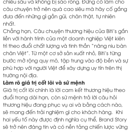
chiều sâu và không bị sáo rỗng. Đừng cố làm cho
câu chuyện trở nên quá cao siêu mà hãy cố gắng
đưa đến những gì gần gũi, chân thật, tự nhiên
nhất.
Chẳng hạn, Câu chuyện thương hiệu của Biti’s gắn
liền với hành trình của một doanh nghiệp Việt kiên
trì theo đuổi chất lượng và tinh thần “nâng niu bàn
chân Việt”. Từ một cơ sở sản xuất nhỏ, Biti’s từng
bước mở rộng quy mô, tập trung vào độ bền và sự
phù hợp với người Việt để xây dựng uy tín trên thị
trường nội địa.
Làm rõ giá trị cốt lõi và sứ mệnh
Giá trị cốt lõi chính là lời cam kết thương hiệu theo
đuổi trong dài hạn, còn sứ mệnh trả lời câu hỏi
thương hiệu đang phục vụ ai và bằng cách nào,
sẽ mang đến trải nghiệm gì cho khách hàng. Khi
hai yếu tố này được định nghĩa cụ thể, Brand Story
sẽ trở nên đáng tin và có nền tảng chiến lược vững