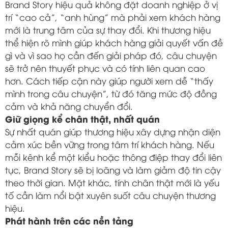
Brand Story hiệu quả không đặt doanh nghiệp ở vị
trí “cao cả”, “anh hùng” mà phải xem khách hàng
mới là trung tâm của sự thay đổi. Khi thương hiệu
thể hiện rõ mình giúp khách hàng giải quyết vấn đề
gì và vì sao họ cần đến giải pháp đó, câu chuyện
sẽ trở nên thuyết phục và có tính liên quan cao
hơn. Cách tiếp cận này giúp người xem dễ “thấy
mình trong câu chuyện”, từ đó tăng mức độ đồng
cảm và khả năng chuyển đổi.
Giữ giọng kể chân thật, nhất quán
Sự nhất quán giúp thương hiệu xây dựng nhận diện
cảm xúc bền vững trong tâm trí khách hàng. Nếu
mỗi kênh kể một kiểu hoặc thông điệp thay đổi liên
tục, Brand Story sẽ bị loãng và làm giảm độ tin cậy
theo thời gian. Mặt khác, tính chân thật mới là yếu
tố cần làm nổi bật xuyên suốt câu chuyện thương
hiệu.
Phát hành trên các nền tảng