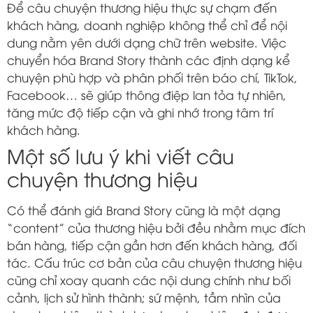
Để câu chuyện thương hiệu thực sự chạm đến
khách hàng, doanh nghiệp không thể chỉ để nội
dung nằm yên dưới dạng chữ trên website. Việc
chuyển hóa Brand Story thành các định dạng kể
chuyện phù hợp và phân phối trên báo chí, TikTok,
Facebook… sẽ giúp thông điệp lan tỏa tự nhiên,
tăng mức độ tiếp cận và ghi nhớ trong tâm trí
khách hàng.
Một số lưu ý khi viết câu
chuyện thương hiệu
Có thể đánh giá Brand Story cũng là một dạng
“content” của thương hiệu bởi đều nhằm mục đích
bán hàng, tiếp cận gần hơn đến khách hàng, đối
tác. Cấu trúc cơ bản của câu chuyện thương hiệu
cũng chỉ xoay quanh các nội dung chính như bối
cảnh, lịch sử hình thành; sứ mệnh, tầm nhìn của