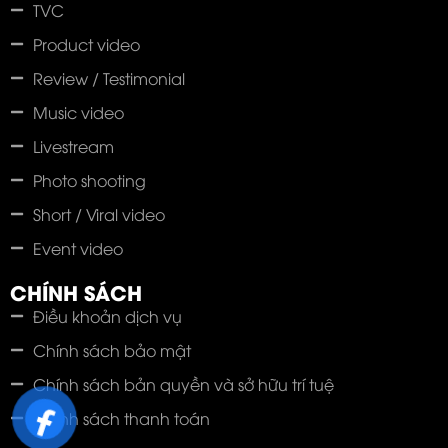
TVC
Product video
Review / Testimonial
Music video
Livestream
Photo shooting
Short / Viral video
Event video
CHÍNH SÁCH
Điều khoản dịch vụ
Chính sách bảo mật
Chính sách bản quyền và sở hữu trí tuệ
Chính sách thanh toán