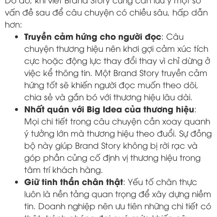
vấn đề sau để câu chuyện có chiều sâu, hấp dẫn
hơn:
Truyền cảm hứng cho người đọc
: Câu
chuyện thương hiệu nên khơi gợi cảm xúc tích
cực hoặc động lực thay đổi thay vì chỉ dừng ở
việc kể thông tin. Một Brand Story truyền cảm
hứng tốt sẽ khiến người đọc muốn theo dõi,
chia sẻ và gắn bó với thương hiệu lâu dài.
Nhất quán với Big Idea của thương hiệu
:
Mọi chi tiết trong câu chuyện cần xoay quanh
ý tưởng lớn mà thương hiệu theo đuổi. Sự đồng
bộ này giúp Brand Story không bị rời rạc và
góp phần củng cố định vị thương hiệu trong
tâm trí khách hàng.
Giữ tinh thần chân thật
: Yếu tố chân thực
luôn là nền tảng quan trọng để xây dựng niềm
tin. Doanh nghiệp nên ưu tiên những chi tiết có