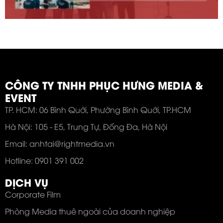
CÔNG TY TNHH PHỤC HƯNG MEDIA &
EVENT
TP. HCM: 06 Bình Quới, Phường Bình Quới, TP.HCM
Hà Nội: 105 - E5, Trung Tự, Đống Đa, Hà Nội
Email: anhtai@rightmedia.vn
Hotline: 0901 391 002
DỊCH VỤ
Corporate Film
Phòng Media thuê ngoài của doanh nghiệp