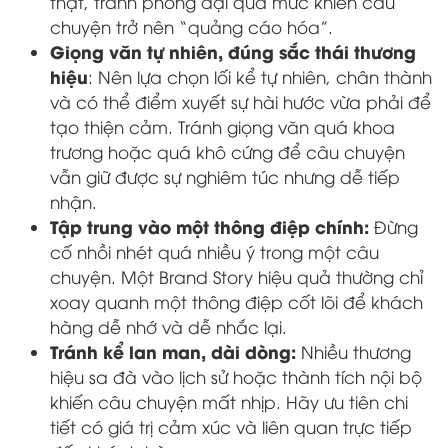
thật, tránh phóng đại quá mức khiến câu
chuyện trở nên “quảng cáo hóa”.
Giọng văn tự nhiên, đúng sắc thái thương
hiệu
: Nên lựa chọn lối kể tự nhiên, chân thành
và có thể điểm xuyết sự hài hước vừa phải để
tạo thiện cảm. Tránh giọng văn quá khoa
trương hoặc quá khô cứng để câu chuyện
vẫn giữ được sự nghiêm túc nhưng dễ tiếp
nhận.
Tập trung vào một thông điệp chính:
Đừng
cố nhồi nhét quá nhiều ý trong một câu
chuyện. Một Brand Story hiệu quả thường chỉ
xoay quanh một thông điệp cốt lõi để khách
hàng dễ nhớ và dễ nhắc lại.
Tránh kể lan man, dài dòng:
Nhiều thương
hiệu sa đà vào lịch sử hoặc thành tích nội bộ
khiến câu chuyện mất nhịp. Hãy ưu tiên chi
tiết có giá trị cảm xúc và liên quan trực tiếp