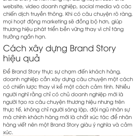
website, video doanh nghiệp, social media và các
chiến dịch truyền thông. Khi có câu chuyện rõ ràng,
mọi hoạt động marketing sẽ đồng bộ hơn, giúp
thương hiệu phát triển bền vững thay vì chỉ tăng
trưởng ngắn hạn.
Cách xây dựng Brand Story
hiệu quả
Để Brand Story thực sự chạm đến khách hàng,
doanh nghiệp cần xây dựng câu chuyện một cách
có chiến lược thay vì kể một cách cảm tính. Nhiều
người nghĩ rằng chỉ có chủ doanh nghiệp mới là
người tạo ra câu chuyện thương hiệu nhưng trên
thực tế, không chỉ người sáng lập, đội ngũ nhân sự
mà chính khách hàng mới là chất xúc tác để nhãn
hàng viết nên một Brand Story giàu ý nghĩa và cảm
xúc.